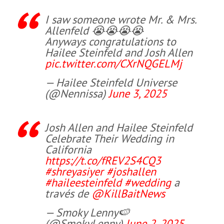
I saw someone wrote Mr. & Mrs.
Allenfeld 😭😭😭😭
Anyways congratulations to
Hailee Steinfeld and Josh Allen
pic.twitter.com/CXrNQGELMj
— Hailee Steinfeld Universe
(@Nennissa)
June 3, 2025
Josh Allen and Hailee Steinfeld
Celebrate Their Wedding in
California
https://t.co/fREV2S4CQ3
#shreyasiyer
#joshallen
#haileesteinfeld
#wedding
a
través de
@KillBaitNews
— Smoky Lenny🍉
(@SmokyLenny)
June 2, 2025