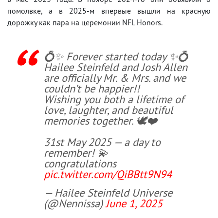
помолвке, а в 2025-м впервые вышли на красную
дорожку как пара на церемонии NFL Honors.
💍✨ Forever started today ✨💍
Hailee Steinfeld and Josh Allen
are officially Mr. & Mrs. and we
couldn’t be happier!!
Wishing you both a lifetime of
love, laughter, and beautiful
memories together. 🕊️❤️
31st May 2025 — a day to
remember! 💫
congratulations
pic.twitter.com/QiBBtt9N94
— Hailee Steinfeld Universe
(@Nennissa)
June 1, 2025