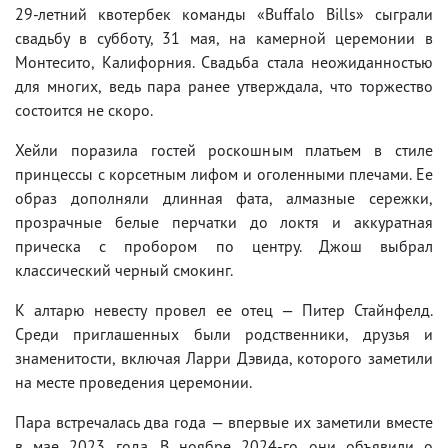
29-летний квотербек команды «Buffalo Bills» сыграли
свадьбу в субботу, 31 мая, на камерной церемонии в
Монтесито, Калифорния. Свадьба стала неожиданностью
для многих, ведь пара ранее утверждала, что торжество
состоится не скоро.
Хейли поразила гостей роскошным платьем в стиле
принцессы с корсетным лифом и оголенными плечами. Ее
образ дополняли длинная фата, алмазные сережки,
прозрачные белые перчатки до локтя и аккуратная
прическа с пробором по центру. Джош выбрал
классический черный смокинг.
К алтарю невесту провел ее отец — Питер Стайнфелд.
Среди приглашенных были родственники, друзья и
знаменитости, включая Ларри Дэвида, которого заметили
на месте проведения церемонии.
Пара встречалась два года — впервые их заметили вместе
в мае 2023 года. В ноябре 2024-го они объявили о