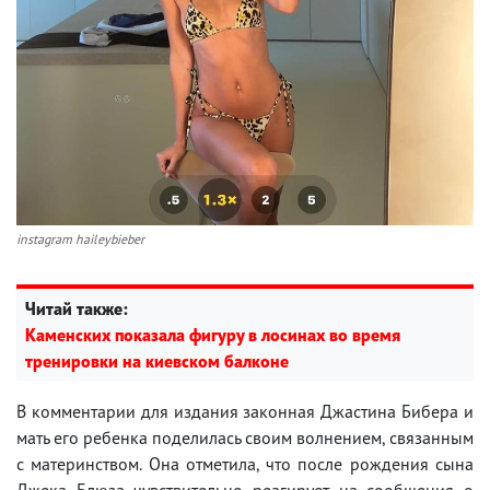
instagram haileybieber
Читай также:
Каменских показала фигуру в лосинах во время
тренировки на киевском балконе
В комментарии для издания законная Джастина Бибера и
мать его ребенка поделилась своим волнением, связанным
с материнством. Она отметила, что после рождения сына
Джека Блюза чувствительно реагирует на сообщения о