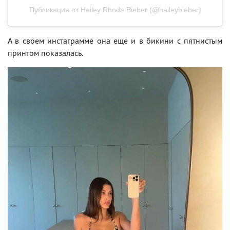
Публикация от Hailey Rhode Bieber (@haileybieber)
А в своем инстаграмме она еще и в бикини с пятнистым
принтом показалась.