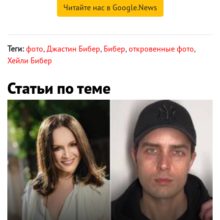
Читайте нас в Google.News
Теги:
фото
,
Джастин Бибер
,
Бибер
,
откровенные фото
,
Хейли Бибер
Статьи по теме