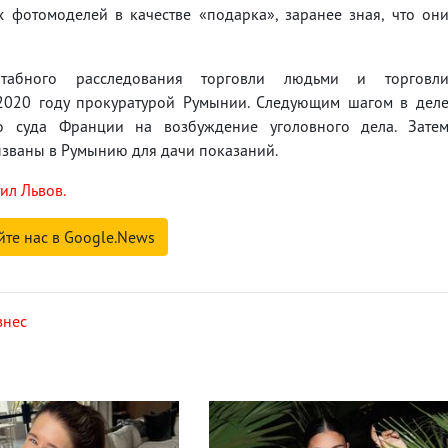
 фотомоделей в качестве «подарка», заранее зная, что он
табного расследования торговли людьми и торговл
 2020 году прокуратурой Румынии. Следующим шагом в дел
о суда Франции на возбуждение уголовного дела. Зате
ызваны в Румынию для дачи показаний.
ил Львов.
йте нас в Google.News
знес