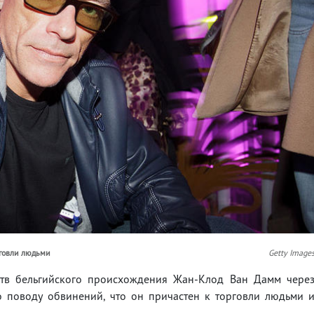
рговли людьми
Getty Image
сств бельгийского происхождения Жан-Клод Ван Дамм чере
о поводу обвинений, что он причастен к торговли людьми 