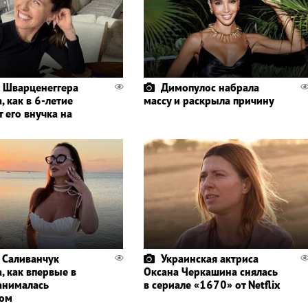
 Шварценеггера
Димопулос набрала
, как в 6-летие
массу и раскрыла причину
 его внучка на
 Саливанчук
Украинская актриса
, как впервые в
Оксана Черкашина снялась
анималась
в сериале «1670» от Netflix
гом