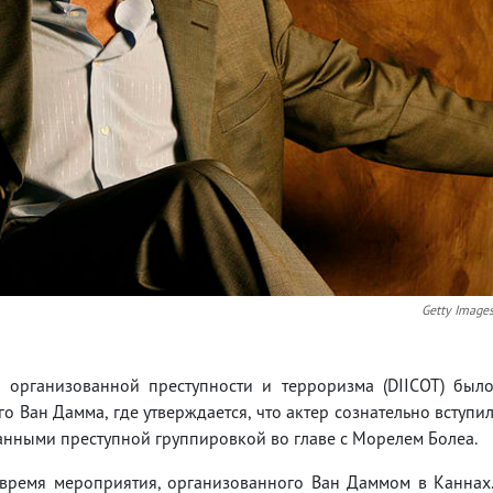
Getty Image
 организованной преступности и терроризма (DIICOT) был
о Ван Дамма, где утверждается, что актер сознательно вступи
анными преступной группировкой во главе с Морелем Болеа.
время мероприятия, организованного Ван Даммом в Каннах