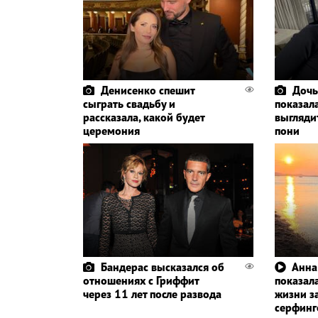
Денисенко спешит
Дочь
сыграть свадьбу и
показала
рассказала, какой будет
выглядит
церемония
пони
Бандерас высказался об
Анна
отношениях с Гриффит
показала
через 11 лет после развода
жизни з
серфин