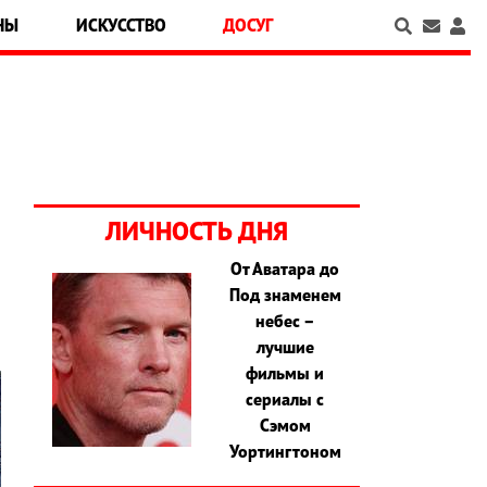
НЫ
ИСКУССТВО
ДОСУГ
ЛИЧНОСТЬ ДНЯ
От Аватара до
Под знаменем
небес –
лучшие
фильмы и
сериалы с
Сэмом
Уортингтоном