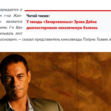
верждается о
м г-на Жан-
Читай также:
 являются
У звезды «Зачарованных» Эрика Дэйна
ми. Г-н Ван
диагностировали неизлечимую болезнь
тывать этот
боснован»
, — сказал представитель кинозвезды Патрик Гоавек 