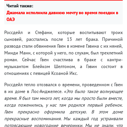
Читай также:
Джамала исполнила давнюю мечту во время поездки в
ОАЭ
Россдейл и Стефани, которые воспитывают троих
сыновей, расстались после 13 лет брака. Причиной
развода стали обвинения Гвен в измене Гэвина с их няней,
Минди Манн, с которой у него, по слухам, был трехлетний
роман. Сейчас Гвен счастлива в браке с кантри-
музыкантом Блейком Шелтоном, а Гэвин состоит в
отношениях с певицей Ксоаной Икс.
Россдейл тепло отозвался о времени, проведенном с Гвен
в их доме в Лос-Анджелесе.
«Это было такое волнующее
время. Я был там много лет, когда мы просто были вместе,
когда поженились, у нас там родился первый ребенок.
Гвен прекрасно оформила детскую. В этом доме
прекрасные воспоминания. Мы каждый год устраивали
потрясающие новогодние вечеринки. Мы не знали, что