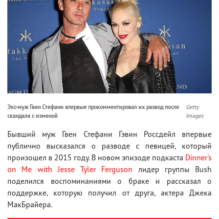
Экс-муж Гвен Стефани впервые прокомментировал их развод после
Getty
скандала с изменой
Images
Бывший муж Гвен Стефани Гэвин Россдейл впервые
публично высказался о разводе с певицей, который
произошел в 2015 году. В новом эпизоде подкаста
Dinner's
on Me with Jesse Tyler Ferguson
лидер группы Bush
поделился воспоминаниями о браке и рассказал о
поддержке, которую получил от друга, актера Джека
МакБрайера.