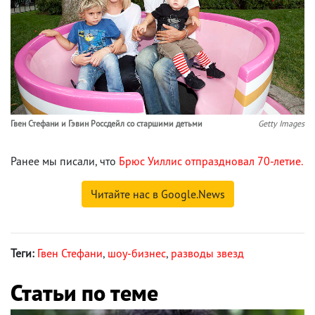
Гвен Стефани и Гэвин Россдейл со старшими детьми
Getty Images
Ранее мы писали, что
Брюс Уиллис отпраздновал 70-летие.
Читайте нас в Google.News
Теги:
Гвен Стефани
,
шоу-бизнес
,
разводы звезд
Статьи по теме