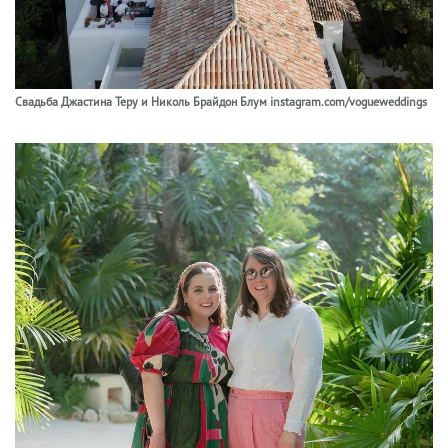
Свадьба Джастина Теру и Николь Брайдон Блум instagram.com/vogueweddings