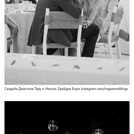
Свадьба Джастина Теру и Николь Брайдон Блум instagram.com/vogueweddings