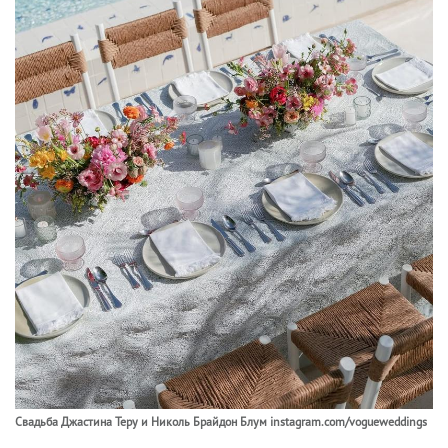
Свадьба Джастина Теру и Николь Брайдон Блум instagram.com/vogueweddings