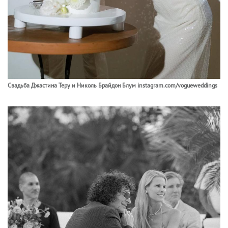
Свадьба Джастина Теру и Николь Брайдон Блум instagram.com/vogueweddings