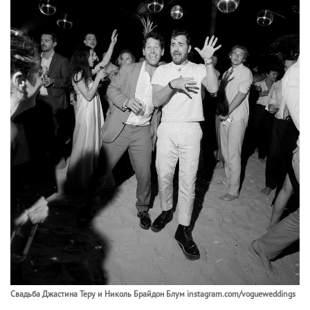
Свадьба Джастина Теру и Николь Брайдон Блум instagram.com/vogueweddings