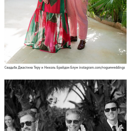
Свадьба Джастина Теру и Николь Брайдон Блум instagram.com/vogueweddings