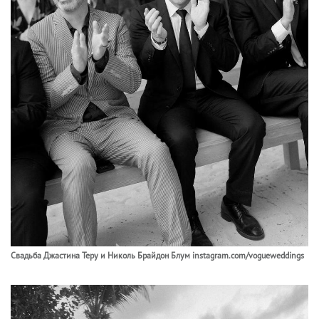
Свадьба Джастина Теру и Николь Брайдон Блум instagram.com/vogueweddings