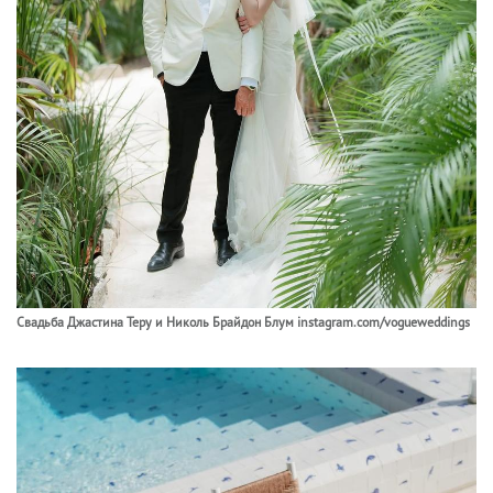
Свадьба Джастина Теру и Николь Брайдон Блум instagram.com/vogueweddings