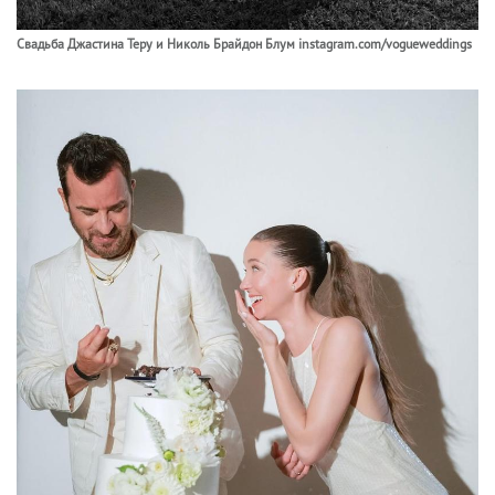
Свадьба Джастина Теру и Николь Брайдон Блум instagram.com/vogueweddings