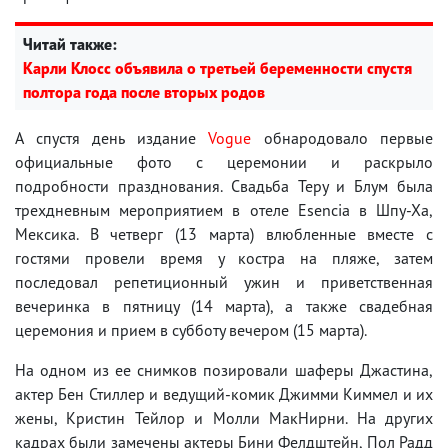
Читай также:
Карли Клосс объявила о третьей беременности спустя
полтора года после вторых родов
А спустя день издание
Vogue
обнародовало первые
официальные фото с церемонии и раскрыло
подробности празднования. Свадьба Теру и Блум была
трехдневным мероприятием в отеле Esencia в Шпу-Ха,
Мексика. В четверг (13 марта) влюбленные вместе с
гостями провели время у костра на пляже, затем
последовал репетиционный ужин и приветственная
вечеринка в пятницу (14 марта), а также свадебная
церемония и прием в субботу вечером (15 марта).
На одном из ее снимков позировали шаферы Джастина,
актер Бен Стиллер и ведущий-комик Джимми Киммел и их
жены, Кристин Тейлор и Молли МакНирни. На других
кадрах были замечены актеры Бини Фелдштейн, Пол Радд