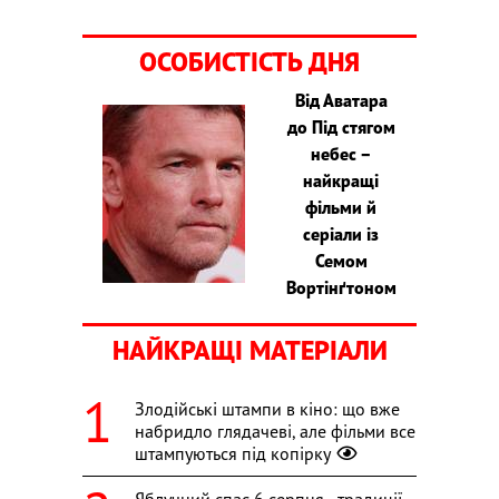
ОСОБИСТІСТЬ ДНЯ
Від Аватара
до Під стягом
небес –
найкращі
фільми й
серіали із
Семом
Вортінґтоном
НАЙКРАЩІ МАТЕРІАЛИ
Злодійські штампи в кіно: що вже
набридло глядачеві, але фільми все
штампуються під копірку
Яблучний спас 6 серпня - традиції