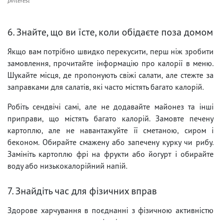
pinterest
6. Знайте, що ви їсте, коли обідаєте поза домом
Якщо вам потрібно швидко перекусити, перш ніж зробити
замовлення, прочитайте інформацію про калорії в меню.
Шукайте місця, де пропонують свіжі салати, але стежте за
заправками для салатів, які часто містять багато калорій.
Робіть сендвічі самі, але не додавайте майонез та інші
приправи, що містять багато калорій. Замовте печену
картоплю, але не навантажуйте її сметаною, сиром і
беконом. Обирайте смажену або запечену курку чи рибу.
Замініть картоплю фрі на фрукти або йогурт і обирайте
воду або низькокалорійний напій.
7. Знайдіть час для фізичних вправ
Здорове харчування в поєднанні з фізичною активністю