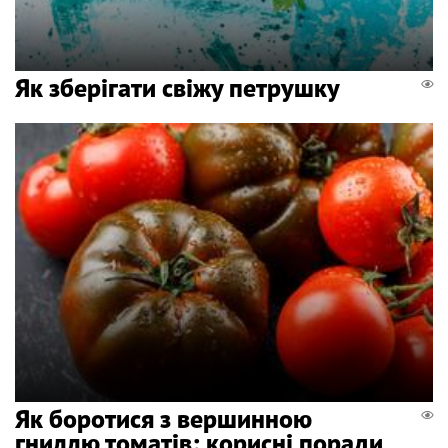
Як зберігати свіжу петрушку
Як боротися з вершинною
гниллю томатів: корисні поради