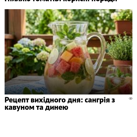
Рецепт вихідного дня: сангрія з
кавуном та динею