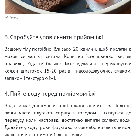
pinterest
3. Спробуйте уповільнити прийом їжі
Вашому тілу потрібно близько 20 хвилин, щоб послати в
мозок сигнал «я ситий». Коли ви їсте швидко, ви, як
правило, з'їдаєте більше. Їжте вдумливо, пережовуючи
кожен шматочок 15-20 разів і насолоджуючись смаком,
запахом і текстурою їжі.
4. Пийте воду перед прийомом їжі
Вода може допомогти приборкати апетит. Ба більше,
люди часто плутають спрагу з голодом і тягнуться до
перекусу, коли насправді достатньо випити склянку води.
Додайте у воду трохи фруктового соку або вичавіть лимон,
якщо хочете отримати більше смаку.