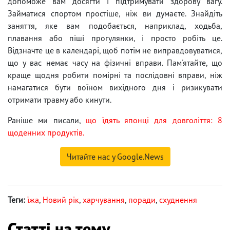
допоможе вам досягти і підтримувати здорову вагу.
Займатися спортом простіше, ніж ви думаєте. Знайдіть
заняття, яке вам подобається, наприклад, ходьба,
плавання або піші прогулянки, і просто робіть це.
Відзначте це в календарі, щоб потім не виправдовуватися,
що у вас немає часу на фізичні вправи. Пам'ятайте, що
краще щодня робити помірні та послідовні вправи, ніж
намагатися бути воїном вихідного дня і ризикувати
отримати травму або кинути.
Раніше ми писали,
що їдять японці для довголіття: 8
щоденних продуктів.
Читайте нас у Google.News
Теги:
їжа
,
Новий рік
,
харчування
,
поради
,
схуднення
Статті на тему