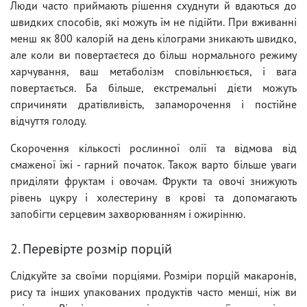
Люди часто приймають рішення схуднути й вдаються до
швидких способів, які можуть їм не підійти. При вживанні
менш як 800 калорій на день кілограми зникають швидко,
але коли ви повертаєтеся до більш нормального режиму
харчування, ваш метаболізм сповільнюється, і вага
повертається. Ба більше, екстремальні дієти можуть
спричиняти дратівливість, запаморочення і постійне
відчуття голоду.
Скорочення кількості рослинної олії та відмова від
смаженої їжі - гарний початок. Також варто більше уваги
приділяти фруктам і овочам. Фрукти та овочі знижують
рівень цукру і холестерину в крові та допомагають
запобігти серцевим захворюванням і ожирінню.
2. Перевірте розмір порцій
Слідкуйте за своїми порціями. Розміри порцій макаронів,
рису та інших упакованих продуктів часто менші, ніж ви