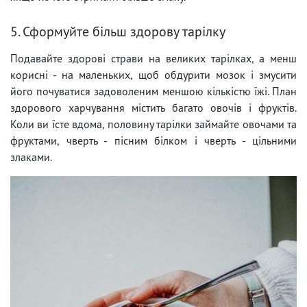
5. Сформуйте більш здорову тарілку
Подавайте здорові страви на великих тарілках, а менш
корисні - на маленьких, щоб обдурити мозок і змусити
його почуватися задоволеним меншою кількістю їжі. План
здорового харчування містить багато овочів і фруктів.
Коли ви їсте вдома, половину тарілки займайте овочами та
фруктами, чверть - пісним білком і чверть - цільними
злаками.