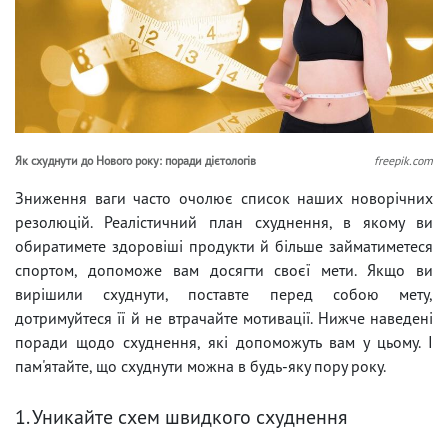
Як схуднути до Нового року: поради дієтологів
freepik.com
Зниження ваги часто очолює список наших новорічних
резолюцій. Реалістичний план схуднення, в якому ви
обиратимете здоровіші продукти й більше займатиметеся
спортом, допоможе вам досягти своєї мети. Якщо ви
вирішили схуднути, поставте перед собою мету,
дотримуйтеся її й не втрачайте мотивації. Нижче наведені
поради щодо схуднення, які допоможуть вам у цьому. І
пам'ятайте, що схуднути можна в будь-яку пору року.
1. Уникайте схем швидкого схуднення