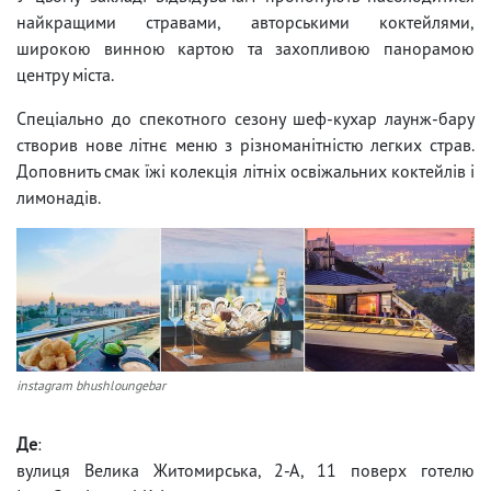
найкращими стравами, авторськими коктейлями,
широкою винною картою та захопливою панорамою
центру міста.
Спеціально до спекотного сезону шеф-кухар лаунж-бару
створив нове літнє меню з різноманітністю легких страв.
Доповнить смак їжі колекція літніх освіжальних коктейлів і
лимонадів.
instagram bhushloungebar
Де
:
вулиця Велика Житомирська, 2-А, 11 поверх готелю