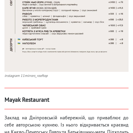
instagram 11mirrors_rooftop
Mayak Restaurant
Заклад на Дніпровській набережній, що приваблює до
себе авторською кухнею. Із нього відкривається краєвид
на Києво-Печерську Лавру та Батьківщину-мати. Підходить