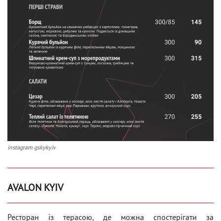
instagram gskykyiv
AVALON KYIV
Ресторан із терасою, де можна спостерігати за