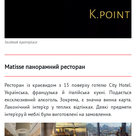
facebook kpointplace
Matisse панорамний ресторан
Ресторан із краєвидом з 15 поверху готелю City Hotel.
Українська, французька й італійська кухні. Подається
ексклюзивний алкоголь. Зокрема, є значна винна карта.
Лаконічний інтер'єр у теплих відтінках. Деякі предмети
інтер'єру й меблі були виготовлені на замовлення.