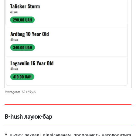
instagram 1818kyiv
B-hush лаунж-бар
У цьому закладі відвідувачам пропонують насолодитися