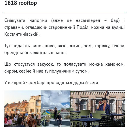
1818 rooftop
Смакувати напоями (адже це насамперед – бар) і
стравами, оглядаючи старовинний Поділ, можна на вулиці
Костянтинівській.
Тут подають вино, пиво, віскі, джин, ром, горілку, текілу,
бренді та безалкогольні напої.
Що стосується закусок, то поласувати можна хамоном,
сиром, севіче й навіть полуничним супом.
У вечірній час у барі проводяться діджей-сети