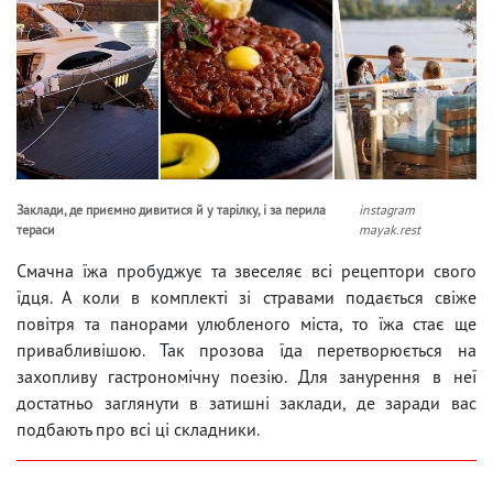
Заклади, де приємно дивитися й у тарілку, і за перила
instagram
тераси
mayak.rest
Смачна їжа пробуджує та звеселяє всі рецептори свого
їдця. А коли в комплекті зі стравами подається свіже
повітря та панорами улюбленого міста, то їжа стає ще
привабливішою. Так прозова їда перетворюється на
захопливу гастрономічну поезію. Для занурення в неї
достатньо заглянути в затишні заклади, де заради вас
подбають про всі ці складники.