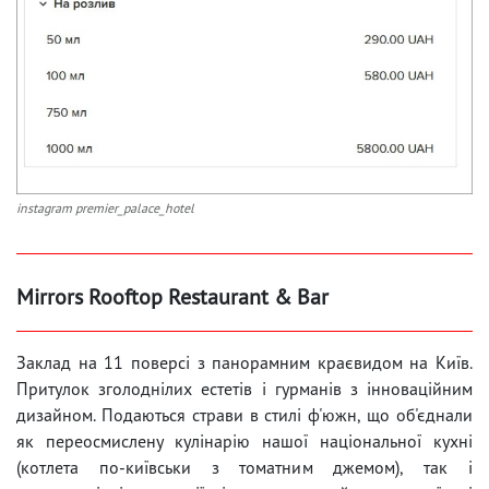
instagram premier_palace_hotel
Mirrors Rooftop Restaurant & Bar
Заклад на 11 поверсі з панорамним краєвидом на Київ.
Притулок зголоднілих естетів і гурманів з інноваційним
дизайном. Подаються страви в стилі ф'южн, що об'єднали
як переосмислену кулінарію нашої національної кухні
(котлета по-київськи з томатним джемом), так і