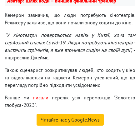
Аватар: Шлях води – вийшов фінальний трейлер
Кемерон зазначив, що люди потребують кінотеатрів.
Режисеру важливо, що вони почали знову ходити до кіно.
"У кінотеатри повертаються навіть у Китаї, хоча там
серйозний спалах Covid-19. Люди потребують кінотеатрів -
вистачить стрімінгів, я вже втомився сидіти на своїй дупі",
-
підкреслив Джеймс.
Також сценарист розкритикував людей, хто ходить у кіно
та відволікається на гаджети. Кемерон упевнений, що до
перегляду потрібно підходити усвідомлено
Раніше ми
писали
перелік усіх переможців "Золотого
глобуса-2023".
Читайте нас у Google.News