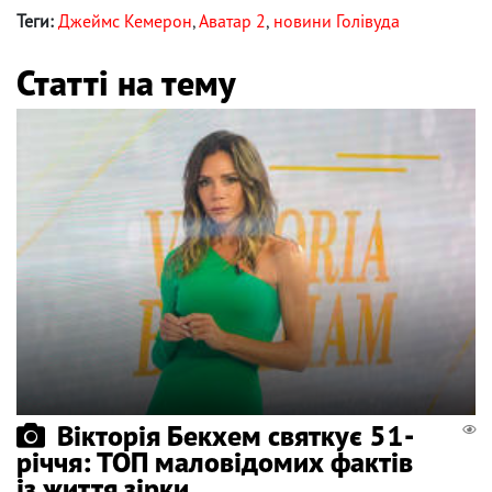
Теги:
Джеймс Кемерон
,
Аватар 2
,
новини Голівуда
Статті на тему
Вікторія Бекхем святкує 51-
річчя: ТОП маловідомих фактів
із життя зірки