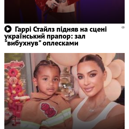
Гаррі Стайлз підняв на сцені
український прапор: зал
"вибухнув" оплесками