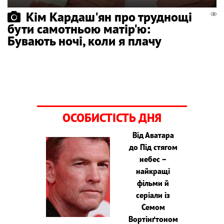
Кім Кардаш'ян про труднощі
бути самотньою матір'ю:
Бувають ночі, коли я плачу
ОСОБИСТІСТЬ ДНЯ
Від Аватара
до Під стягом
небес –
найкращі
фільми й
серіали із
Семом
Вортінґтоном