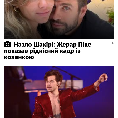
Назло Шакірі: Жерар Піке
показав рідкісний кадр із
коханкою