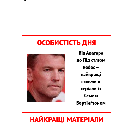
ОСОБИСТІСТЬ ДНЯ
Від Аватара
до Під стягом
небес –
найкращі
фільми й
серіали із
Семом
Вортінґтоном
НАЙКРАЩІ МАТЕРІАЛИ