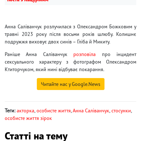
Анна Саліванчук розлучилася з Олександром Божковим у
травні 2023 року після восьми років шлюбу. Колишнє
подружжя виховує двох синів – Гліба й Микиту.
Раніше Анна Саліванчук
розповіла
про інцидент
сексуального характеру з фотографом Олександром
Ктиторчуком, який нині відбуває покарання.
Читайте нас у Google.News
Теги:
акторка
,
особисте життя
,
Анна Саліванчук
,
стосунки
,
особисте життя зірок
Статті на тему