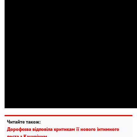
Читайте також:
Дорофєєва відповіла критикам її нового інтимного
поста з Кацуріним