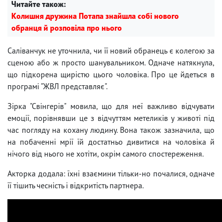
Читайте також:
Колишня дружина Потапа знайшла собі нового
обранця й розповіла про нього
Саліванчук не уточнила, чи її новий обранець є колегою за
сценою або ж просто шанувальником. Одначе натякнула,
що підкорена щирістю цього чоловіка. Про це йдеться в
програмі "ЖВЛ представляє".
Зірка "Свінгерів" мовила, що для неї важливо відчувати
емоції, порівнявши це з відчуттям метеликів у животі під
час погляду на кохану людину. Вона також зазначила, що
на побаченні мрії їй достатньо дивитися на чоловіка й
нічого від нього не хотіти, окрім самого спостереження.
Акторка додала: їхні взаємини тільки-но почалися, одначе
її тішить чесність і відкритість партнера.