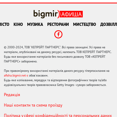
ІСТО
КІНО
МУЗИКА
РЕСТОРАНИ
МИСТЕЦТВО
ДОЗВІЛЛ
© 2000-2024, ТОВ "КЕПРЕЙТ ПАРТНЕРС". Всі права захищені. Усі права на
матеріали, опубліковані на даному ресурсі, належать ТОВ КЕПРЕЙТ ПАРТНЕРС.
Будь-яке використання матеріалів без письмового дозволу ТОВ «КЕПРЕЙТ
ПАРТНЕРС» заборонено.
При правомірному використанні матеріалів даного ресурсу гіперпосилання на
afisha.bigmir.net є
обов'язковим.
Будь-яке копіювання, передрук та відтворення фотографічних творів та/або
аудіовізуальних творів правовласника Getty Images - суворо забороняється.
Редакція
Наші контакти та схема проїзду
Політика у сфері конфіденційності та персональних даних