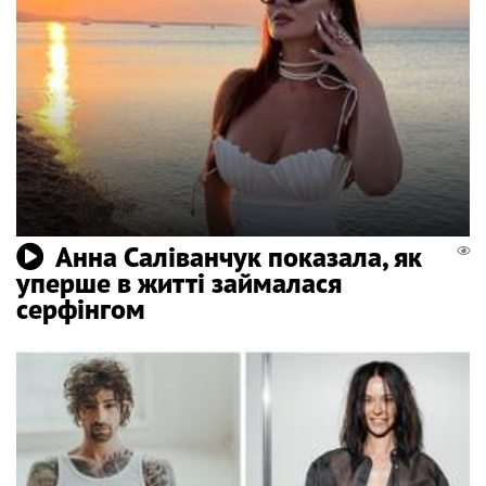
Анна Саліванчук показала, як
уперше в житті займалася
серфінгом