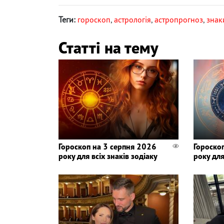
Теги:
гороскоп
,
астрологія
,
астропрогноз
,
знак
Статті на тему
Гороскоп на 3 серпня 2026
Гороско
року для всіх знаків зодіаку
року для