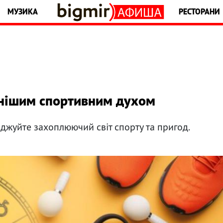
МУЗИКА
РЕСТОРАНИ
льнішим спортивним духом
іджуйте захоплюючий світ спорту та пригод.