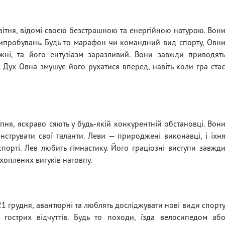
вітня, відомі своєю безстрашною та енергійною натурою. Вон
випробувань. Будь то марафон чи командний вид спорту, Овн
жні, та його ентузіазм заразливий. Вони завжди приводят
 Дух Овна змушує його рухатися вперед, навіть коли гра ста
ня, яскраво сяють у будь-якій конкурентній обстановці. Вон
нструвати свої таланти. Леви — природжені виконавці, і їхн
спорті. Лев любить гімнастику. Його граціозні виступи завжд
ахоплених вигуків натовпу.
21 грудня, авантюрні та люблять досліджувати нові види спорт
гострих відчуттів. Будь то походи, їзда велосипедом аб