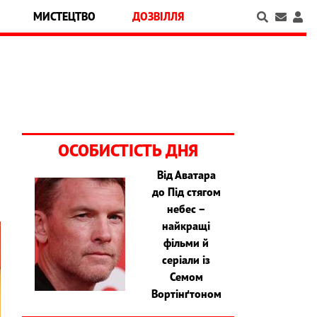
МИСТЕЦТВО
ДОЗВІЛЛЯ
ОСОБИСТІСТЬ ДНЯ
Від Аватара
до Під стягом
небес –
найкращі
фільми й
серіали із
Семом
Вортінґтоном