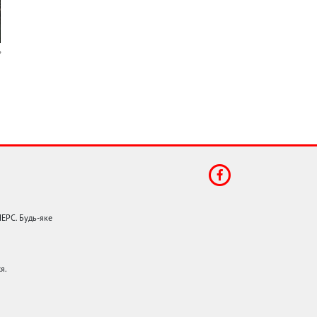
НЕРС. Будь-яке
я.