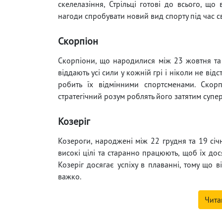
скелелазіння, Стрільці готові до всього, щ
нагоди спробувати новий вид спорту під час 
Скорпіон
Скорпіони, що народилися між 23 жовтня та 
віддають усі сили у кожній грі і ніколи не ві
робить їх відмінними спортсменами. Скор
стратегічний розум роблять його затятим супе
Козеріг
Козероги, народжені між 22 грудня та 19 січ
високі цілі та старанно працюють, щоб їх дося
Козеріг досягає успіху в плаванні, тому що в
важко.
Чита