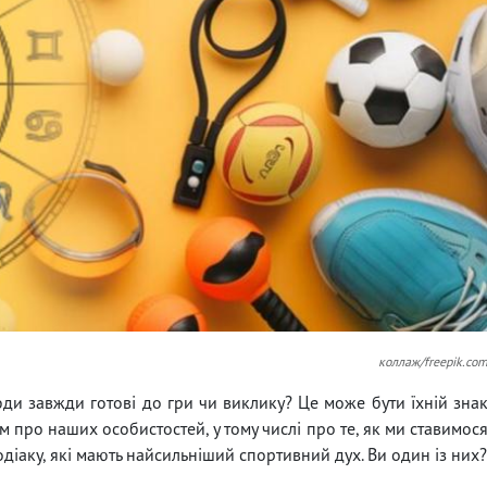
коллаж/freepik.co
ди завжди готові до гри чи виклику? Це може бути їхній зна
м про наших особистостей, у тому числі про те, як ми ставимос
зодіаку, які мають найсильніший спортивний дух. Ви один із них?