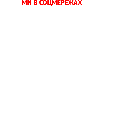
МИ В СОЦМЕРЕЖАХ
и
и
ь
є
и
я
и
у
о