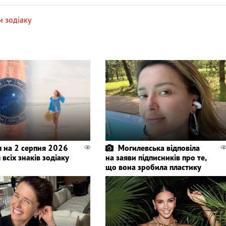
и зодіаку
п на 2 серпня 2026
Могилевська відповіла
 всіх знаків зодіаку
на заяви підписників про те,
що вона зробила пластику