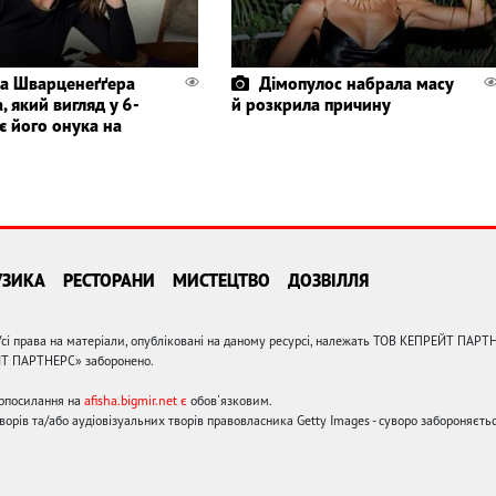
а Шварценеґґера
Дімопулос набрала масу
, який вигляд у 6-
й розкрила причину
є його онука на
УЗИКА
РЕСТОРАНИ
МИСТЕЦТВО
ДОЗВІЛЛЯ
сі права на матеріали, опубліковані на даному ресурсі, належать ТОВ КЕПРЕЙТ ПАРТ
ЙТ ПАРТНЕРС» заборонено.
ерпосилання на
afisha.bigmir.net є
обов'язковим.
орів та/або аудіовізуальних творів правовласника Getty Images - суворо забороняєтьс