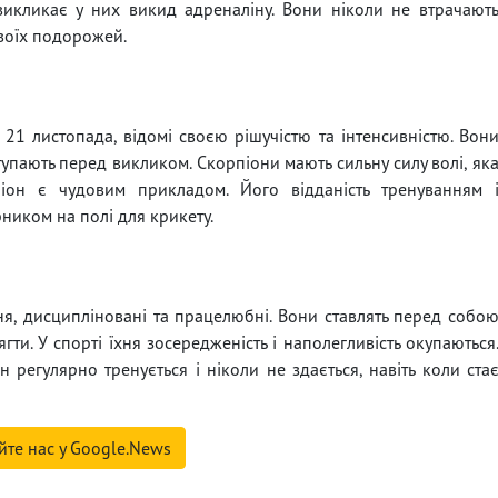
о викликає у них викид адреналіну. Вони ніколи не втрачают
своїх подорожей.
21 листопада, відомі своєю рішучістю та інтенсивністю. Вон
дступають перед викликом. Скорпіони мають сильну силу волі, як
піон є чудовим прикладом. Його відданість тренуванням 
рником на полі для крикету.
ня, дисципліновані та працелюбні. Вони ставлять перед собо
гти. У спорті їхня зосередженість і наполегливість окупаються
ін регулярно тренується і ніколи не здається, навіть коли ста
йте нас у Google.News