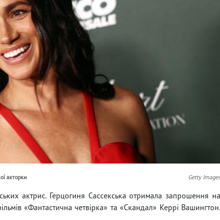
кої акторки
Getty Image
дських актрис. Герцогиня Сассекська отримала запрошення н
ільмів «Фантастична четвірка» та «Скандал» Керрі Вашингтон