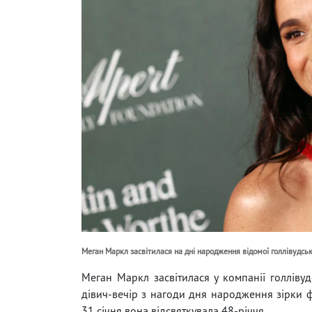
Меган Маркл засвітилася на дні народження відомої голлівудсь
Меган Маркл засвітилася у компанії голліву
дівич-вечір з нагоди дня народження зірки ф
31 січня вона відсвяткувала 48-річчя.