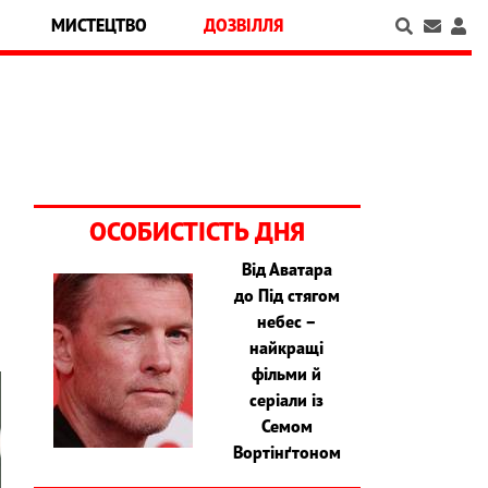
МИСТЕЦТВО
ДОЗВІЛЛЯ
ОСОБИСТІСТЬ ДНЯ
Від Аватара
до Під стягом
небес –
найкращі
фільми й
серіали із
Семом
Вортінґтоном