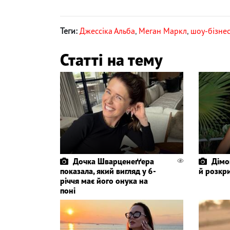
Теги:
Джессіка Альба
,
Меган Маркл
,
шоу-бізне
Статті на тему
Дочка Шварценеґґера
Дімо
показала, який вигляд у 6-
й розкр
річчя має його онука на
поні