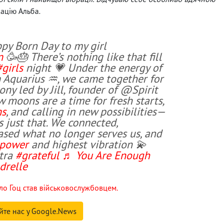
ацію Альба.
y Born Day to my girl
n
🥳🎂 There’s nothing like that fill
#girls
night 💗 Under the energy of
 Aquarius ♒️, we came together for
ny led by Jill, founder of @Spirit
moons are a time for fresh starts,
ns
, and calling in new possibilities—
s just that. We connected,
eased what no longer serves us, and
power
and highest vibration 💫
xtra
#grateful
♬ You Are Enough
drelle
ло Гоц став військовослужбовцем.
йте нас у Google.News