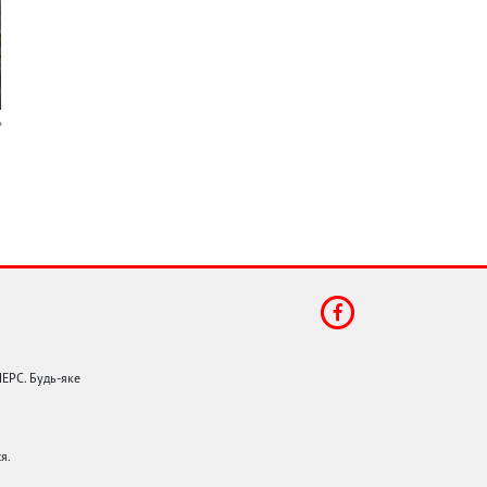
НЕРС. Будь-яке
я.