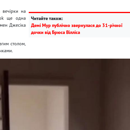
з вечірки на
Tok ще одна
Читайте також:
умен Джесіка
Демі Мур публічно звернулася до 31-річної
дочки від Брюса Вілліса
вгим столом,
ічками.