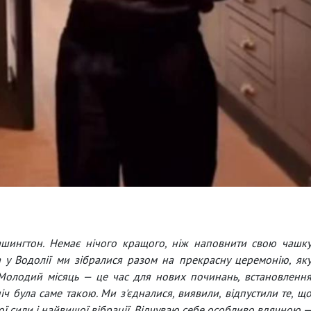
шингтон. Немає нічого кращого, ніж наповнити свою чашк
 у Водолії ми зібралися разом на прекрасну церемонію, як
 Молодий місяць — це час для нових починань, встановленн
іч була саме такою. Ми з'єдналися, виявили, відпустили те, щ
ої сили і найвищої вібрації. Відчуваю себе особливо вдячною 