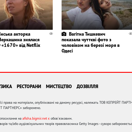
їнська акторка
Вагітна Тишкевич
Черкашина знялася
показала чуттєві фото з
у «1670» від Netflix
чоловіком на березі моря в
Одесі
УЗИКА
РЕСТОРАНИ
МИСТЕЦТВО
ДОЗВІЛЛЯ
сі права на матеріали, опубліковані на даному ресурсі, належать ТОВ КЕПРЕЙТ ПАРТ
ЙТ ПАРТНЕРС» заборонено.
ерпосилання на
afisha.bigmir.net є
обов'язковим.
орів та/або аудіовізуальних творів правовласника Getty Images - суворо забороняєтьс