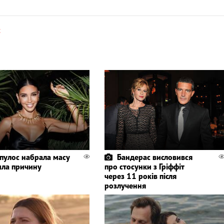
с
пулос набрала масу
Бандерас висловився
ила причину
про стосунки з Гріффіт
через 11 років після
розлучення