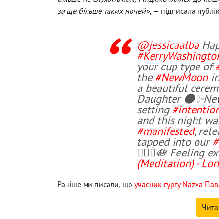
за ще більше таких ночей»,
— підписала публік
@jessicaalba
Happ
#KerryWashingto
your cup type of
the
#NewMoon
in
a beautiful ceremo
Daughter 🌑✨New 
setting
#intentio
and this night wa
#manifested
, rel
tapped into our
#
🧘🏽‍♀️🪷 Feeling e
(Meditation) - Lon
Раніше ми писали, що
учасник гурту Nazva Пав
Чита