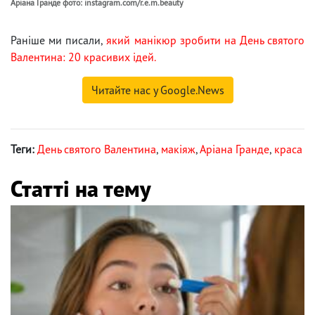
Аріана Гранде фото: instagram.com/r.e.m.beauty
Раніше ми писали,
який манікюр зробити на День святого
Валентина: 20 красивих ідей.
Читайте нас у Google.News
Теги:
День святого Валентина
,
макіяж
,
Аріана Гранде
,
краса
Статті на тему