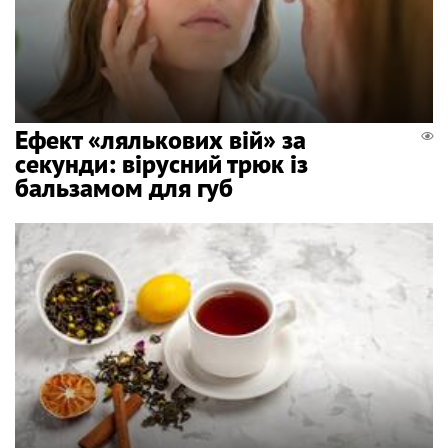
Ефект «лялькових вій» за
секунди: вірусний трюк із
бальзамом для губ