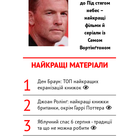
до Під стягом
небес –
найкращі
фільми й
серіали із
Семом
Вортінґтоном
НАЙКРАЩІ МАТЕРІАЛИ
Ден Браун: ТОП найкращих
екранізацій книжок
Джоан Ролінґ: найкращі книжки
британки, окрім Гаррі Поттера
Яблучний спас 6 серпня - традиції
та що не можна робити