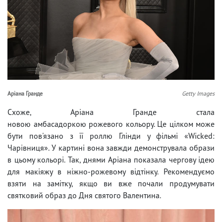
Аріана Гранде
Getty Images
Схоже, Аріана Гранде стала
новою амбасадоркою рожевого кольору. Це цілком може
бути пов'язано з її роллю Глінди у фільмі «Wicked:
Чарівниця». У картині вона завжди демонструвала образи
в цьому кольорі. Так, днями Аріана показала чергову ідею
для макіяжу в ніжно-рожевому відтінку. Рекомендуємо
взяти на замітку, якщо ви вже почали продумувати
святковий образ до Дня святого Валентина.