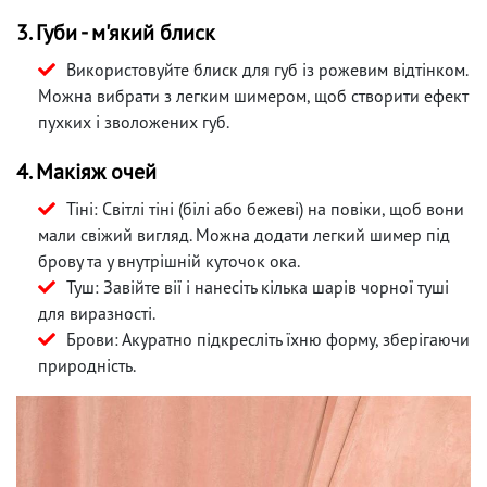
3. Губи - м'який блиск
Використовуйте блиск для губ із рожевим відтінком.
Можна вибрати з легким шимером, щоб створити ефект
пухких і зволожених губ.
4. Макіяж очей
Тіні: Світлі тіні (білі або бежеві) на повіки, щоб вони
мали свіжий вигляд. Можна додати легкий шимер під
брову та у внутрішній куточок ока.
Туш: Завійте вії і нанесіть кілька шарів чорної туші
для виразності.
Брови: Акуратно підкресліть їхню форму, зберігаючи
природність.