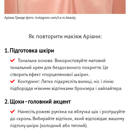
Аріана Гранде фото: instagram.com/r.e.m.beauty
Як повторити макіяж Аріани:
1. Підготовка шкіри
Тональна основа: Використовуйте матовий
тональний крем для бездоганного покриття. Це
створить ефект «порцелянової шкіри».
Контуринг: Легко підкресліть вилиці, ніс і лінію
підборіддя м'якими відтінками бронзера і хайлайтера.
2. Щоки - головний акцент
Нанесіть рожеві рум'яна на яблучка щік і розтушуйте
до скронь. Вибирайте відтінок, який відповідає вашому
підтону шкіри (холодний або теплий).