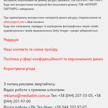
матеріали, опубліковані на даному ресурсі, належать ТОВ КЕПРЕЙТ ПАРТНЕРС.
Будь-яке використання матеріалів без письмового дозволу ТОВ «КЕПРЕЙТ
ПАРТНЕРС» заборонено.
При правомірному використанні матеріалів даного ресурсу гіперпосилання на
afisha.bigmir.net є
обов'язковим.
Будь-яке копіювання, передрук та відтворення фотографічних творів та/або
аудіовізуальних творів правовласника Getty Images - суворо забороняється.
Редакція
Наші контакти та схема проїзду
Політика у сфері конфіденційності та персональних даних
Користувача угода
З питань реклами звертайтесь:
Відділ роботи з прямими клієнтами:
reklama@mediadim.com.ua
Тел: +38 (044) 207-33-05, +38
(044) 207-97-00
Відділ роботи з РА: Тел./факс: +38 044 207-97-07