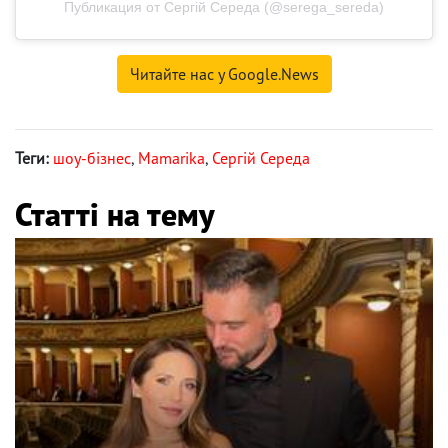
Публикация от Сергій Середа (@serega_sereda)
Читайте нас у Google.News
Теги:
шоу-бізнес
,
Mamarika
,
Сергій Середа
Статті на тему