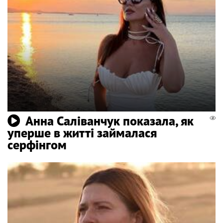
Анна Саліванчук показала, як
уперше в житті займалася
серфінгом