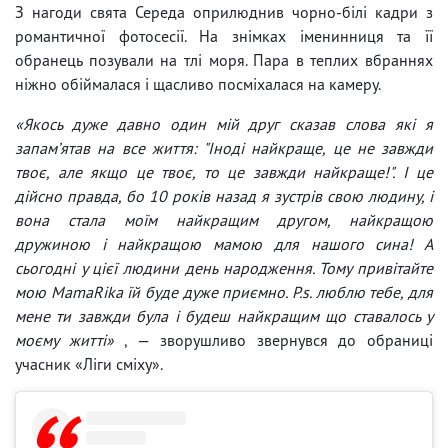
З нагоди свята Середа оприлюднив чорно-білі кадри з
романтичної фотосесії. На знімках іменинниця та її
обранець позували на тлі моря. Пара в теплих вбраннях
ніжно обіймалася і щасливо посміхалася на камеру.
«Якось дуже давно один мій друг сказав слова які я
запамʼятав на все життя: "Іноді найкраще, це не завжди
твоє, але якщо це твоє, то це завжди найкраще!". І це
дійсно правда, бо 10 років назад я зустрів свою людину, і
вона стала моїм найкращим другом, найкращою
дружиною і найкращою мамою для нашого сина! А
сьогодні у цієї людини день народження. Тому привітайте
мою MamaRika їй буде дуже приємно. P.s. люблю тебе, для
мене ти завжди була і будеш найкращим що ставалось у
моєму житті»
, — зворушливо звернувся до обраниці
учасник «Ліги сміху».