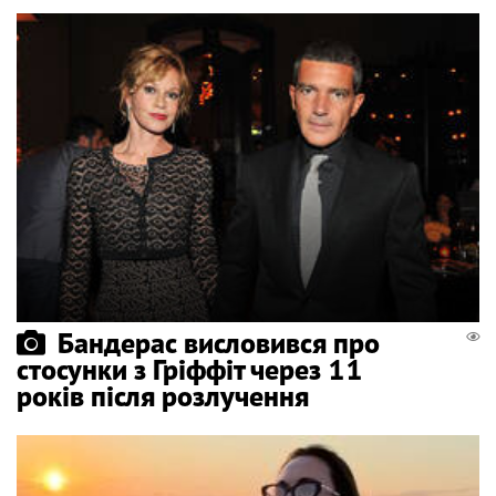
Бандерас висловився про
стосунки з Гріффіт через 11
років після розлучення