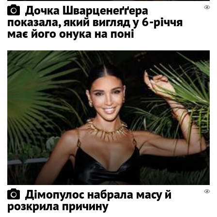
Дочка Шварценеґґера
показала, який вигляд у 6-річчя
має його онука на поні
Дімопулос набрала масу й
розкрила причину