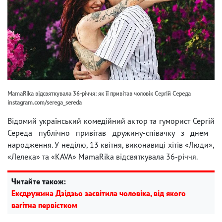
MamaRika відсвяткувала 36-річчя: як її привітав чоловік Сергій Середа
instagram.com/serega_sereda
Відомий український комедійний актор та гуморист Сергій
Середа публічно привітав дружину-співачку з днем ​​
народження. У неділю, 13 квітня, виконавиці хітів «Люди»,
«Лелека» та «KAVA» MamaRika відсвяткувала 36-річчя.
Читайте також:
Ексдружина Дзідзьо засвітила чоловіка, від якого
вагітна первістком