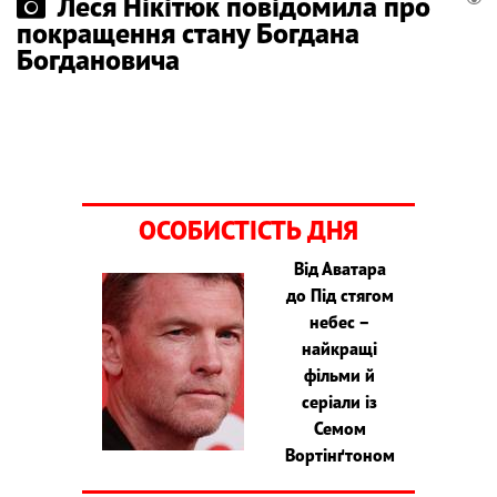
Леся Нікітюк повідомила про
покращення стану Богдана
Богдановича
ОСОБИСТІСТЬ ДНЯ
Від Аватара
до Під стягом
небес –
найкращі
фільми й
серіали із
Семом
Вортінґтоном