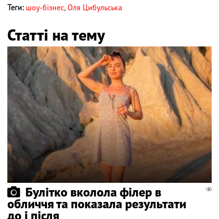
Теги:
шоу-бізнес
,
Оля Цибульська
Статті на тему
Булітко вколола філер в
обличчя та показала результати
до і після