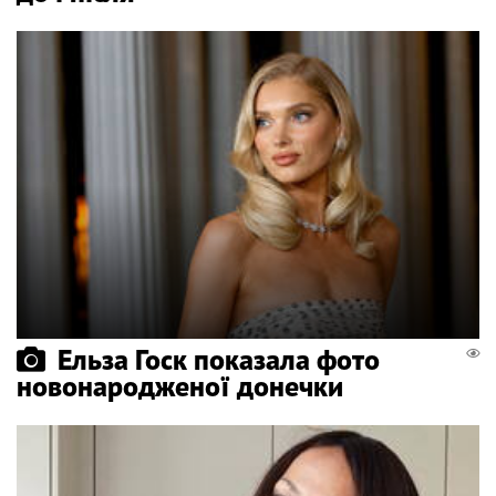
Ельза Госк показала фото
новонародженої донечки