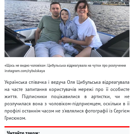
«Щось не видно чоловіка»: Цибульська відреагувала на чутки про розлучення
instagram.com/cybulskaya
Українська співачка і ведуча Оля Цибульська відреагувала
на часте запитання користувачів мережі про її особисте
життя. Підписники поцікавилися в артистки, чи не
розлучилася вона з чоловіком-підприємцем, оскільки в її
профілі останнім часом не з'являлися фотографії із Сергієм
Грисюком.
Читайте також: