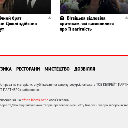
ічний брат
Вітвіцька відповіла
ни Джолі здійснив
критикам, які висловилися
ут
про її вагітність
УЗИКА
РЕСТОРАНИ
МИСТЕЦТВО
ДОЗВІЛЛЯ
сі права на матеріали, опубліковані на даному ресурсі, належать ТОВ КЕПРЕЙТ ПАРТ
ЙТ ПАРТНЕРС» заборонено.
ерпосилання на
afisha.bigmir.net є
обов'язковим.
орів та/або аудіовізуальних творів правовласника Getty Images - суворо забороняєтьс