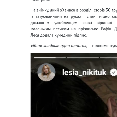
На знімку, який з'явився в розділі сторіз 30 гр
із татуюваннями на руках і спині міцно сп
домашнім улюбленцем своєї зіркової
маленьким песиком на прізвисько Рафік. Д
Леся додала кумедний підпис.
«Вони знайшли один одного»,
— прокоментува