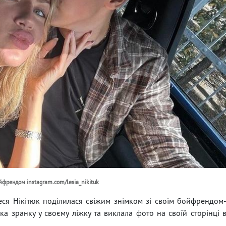
йфрендом instagram.com/lesia_nikituk
ся Нікітюк поділилася свіжим знімком зі своїм бойфрендом
ка зранку у своєму ліжку та виклала фото на своїй сторінці 