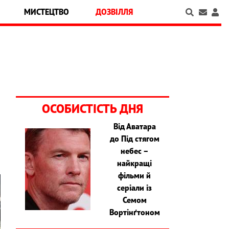
МИСТЕЦТВО
ДОЗВІЛЛЯ
ОСОБИСТІСТЬ ДНЯ
Від Аватара
до Під стягом
небес –
найкращі
фільми й
серіали із
Семом
Вортінґтоном