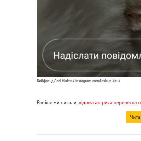
Бойфренд Лесі Нікітюк instagram.com/lesia_nikituk
Раніше ми писали,
відома актриса перенесла оп
Чита