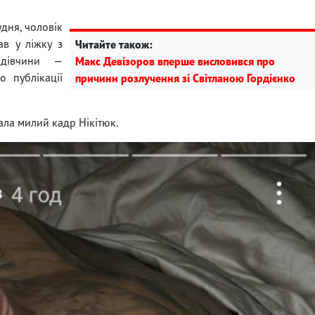
удня, чоловік
ав у ліжку з
Читайте також:
 дівчини —
Макс Девізоров вперше висловився про
о публікації
причини розлучення зі Світланою Гордієнко
ла милий кадр Нікітюк.