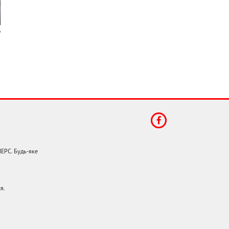
НЕРС. Будь-яке
я.