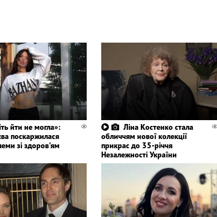
іть йти не могла»:
Ліна Костенко стала
ва поскаржилася
обличчям нової колекції
леми зі здоров'ям
прикрас до 35-річчя
Незалежності України