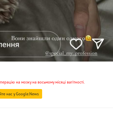
ерацію на мозку на восьмому місяці вагітності.
йте нас у Google.News