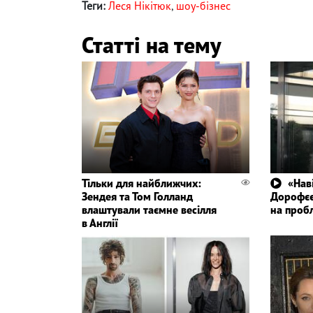
Теги:
Леся Нікітюк
,
шоу-бізнес
Статті на тему
Тільки для найближчих:
«Нав
Зендея та Том Голланд
Дорофєє
влаштували таємне весілля
на проб
в Англії