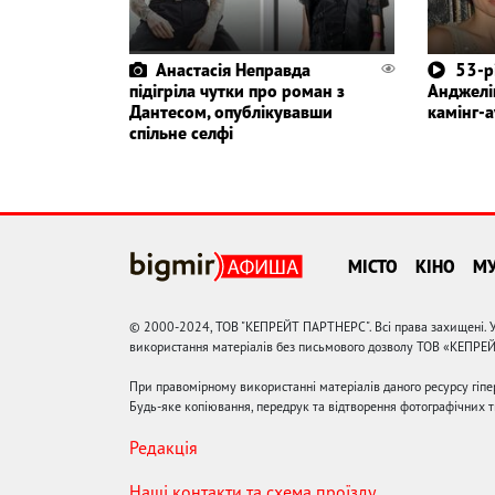
Анастасія Неправда
53-р
підігріла чутки про роман з
Анджелі
Дантесом, опублікувавши
камінг-а
спільне селфі
МІСТО
КІНО
М
© 2000-2024, ТОВ "КЕПРЕЙТ ПАРТНЕРС". Всі права захищені. У
використання матеріалів без письмового дозволу ТОВ «КЕПРЕ
При правомірному використанні матеріалів даного ресурсу гіп
Будь-яке копіювання, передрук та відтворення фотографічних тв
Редакція
Наші контакти та схема проїзду