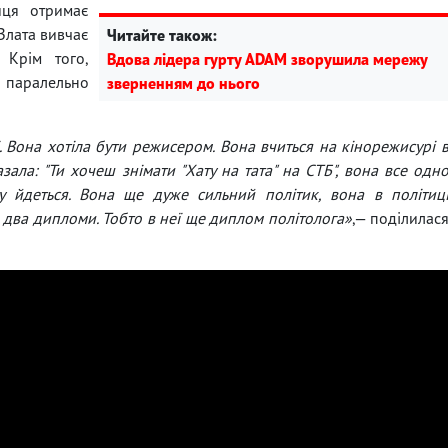
иця отримає
Злата вивчає
Читайте також:
. Крім того,
Вдова лідера гурту ADAM зворушила мережу
і паралельно
зверненням до нього
. Вона хотіла бути режисером. Вона вчиться на кінорежисурі 
азала: "Ти хочеш знімати "Хату на тата" на СТБ", вона все одн
у йдеться. Вона ще дуже сильний політик, вона в політиц
 два дипломи. Тобто в неї ще диплом політолога»
,— поділилас