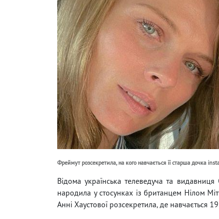
Фреймут розсекретила, на кого навчається її старша дочка inst
Відома українська телеведуча та видавниця 
народила у стосунках із британцем Нілом Міт
Анні Хаустової розсекретила, де навчається 19