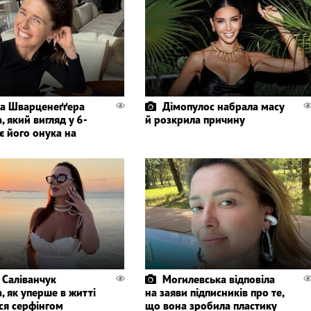
а Шварценеґґера
Дімопулос набрала масу
, який вигляд у 6-
й розкрила причину
є його онука на
 Саліванчук
Могилевська відповіла
, як уперше в житті
на заяви підписників про те,
ся серфінгом
що вона зробила пластику