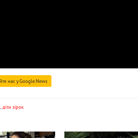
йте нас у Google.News
л
,
діти зірок