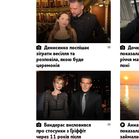
Денисенко поспішає
Дочк
зіграти весілля та
показала
розповіла, якою буде
річчя ма
церемонія
поні
Бандерас висловився
Анна
про стосунки з Гріффіт
показала
через 11 років після
займала