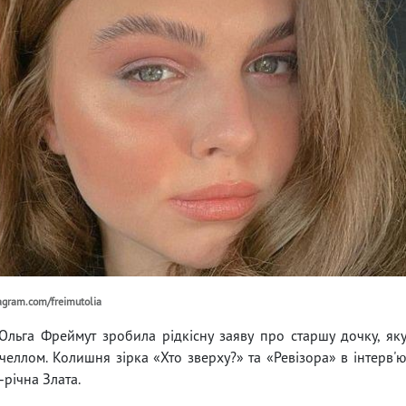
agram.com/freimutolia
Ольга Фреймут зробила рідкісну заяву про старшу дочку, як
челлом. Колишня зірка «Хто зверху?» та «Ревізора» в інтерв'
-річна Злата.