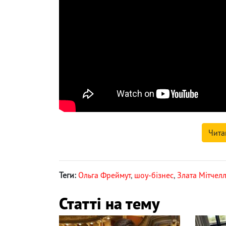
Чита
Теги:
Ольга Фреймут
,
шоу-бізнес
,
Злата Мітчел
Статті на тему