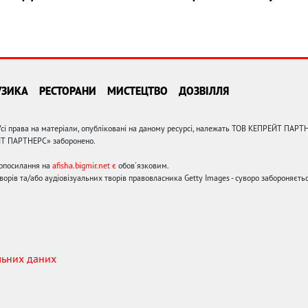
УЗИКА
РЕСТОРАНИ
МИСТЕЦТВО
ДОЗВІЛЛЯ
сі права на матеріали, опубліковані на даному ресурсі, належать ТОВ КЕПРЕЙТ ПАРТ
ЙТ ПАРТНЕРС» заборонено.
ерпосилання на
afisha.bigmir.net є
обов'язковим.
орів та/або аудіовізуальних творів правовласника Getty Images - суворо забороняєтьс
льних даних