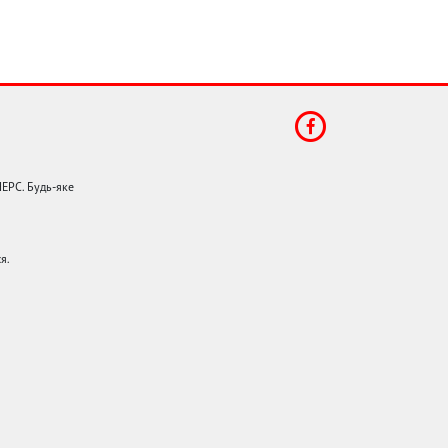
НЕРС. Будь-яке
я.