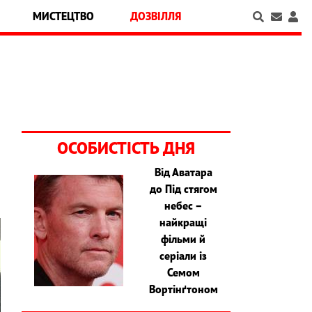
МИСТЕЦТВО
ДОЗВІЛЛЯ
ОСОБИСТІСТЬ ДНЯ
Від Аватара
до Під стягом
небес –
найкращі
фільми й
серіали із
Семом
Вортінґтоном