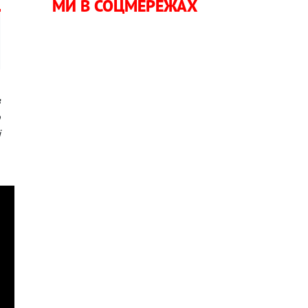
МИ В СОЦМЕРЕЖАХ
в
о
і
я