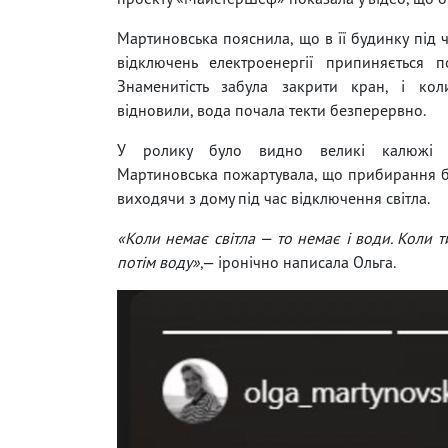
Мартиновська пояснила, що в її будинку під 
відключень електроенергії припиняється п
Знаменитість забула закрити кран, і кол
відновили, вода почала текти безперервно.
У ролику було видно великі калюжі н
Мартиновська пожартувала, що прибирання бул
виходячи з дому під час відключення світла.
«Коли немає світла — то немає і води. Коли т
потім воду»
,— іронічно написала Ольга.