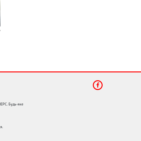
НЕРС. Будь-яке
я.