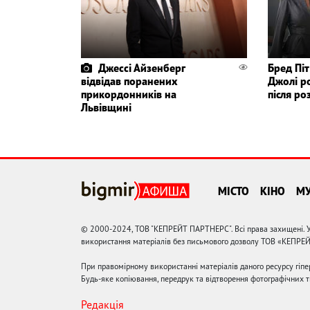
Джессі Айзенберг
Бред Піт
відвідав поранених
Джолі р
прикордонників на
після ро
Львівщині
МІСТО
КІНО
М
© 2000-2024, ТОВ "КЕПРЕЙТ ПАРТНЕРС". Всі права захищені. У
використання матеріалів без письмового дозволу ТОВ «КЕПРЕ
При правомірному використанні матеріалів даного ресурсу гіп
Будь-яке копіювання, передрук та відтворення фотографічних тв
Редакція