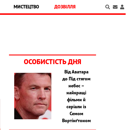
МИСТЕЦТВО
ДОЗВІЛЛЯ
ОСОБИСТІСТЬ ДНЯ
Від Аватара
до Під стягом
небес –
найкращі
фільми й
серіали із
Семом
Вортінґтоном