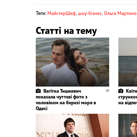
Теги:
МайстерШеф
,
шоу-бізнес
,
Ольга Мартино
Статті на тему
Вагітна Тишкевич
Квіт
показала чуттєві фото з
стрункою
чоловіком на березі моря в
на відпо
Одесі