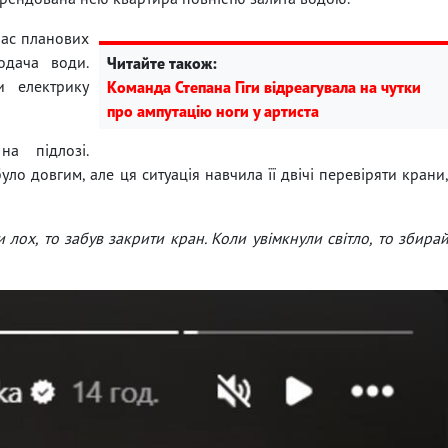
час планових
одача води.
Читайте також:
и електрику
Команда Степана Гіги відреагувала на чутки
про ампутацію ноги у артиста
а підлозі.
о довгим, але ця ситуація навчила її двічі перевіряти крани
и лох, то забув закрити кран. Коли увімкнули світло, то збира