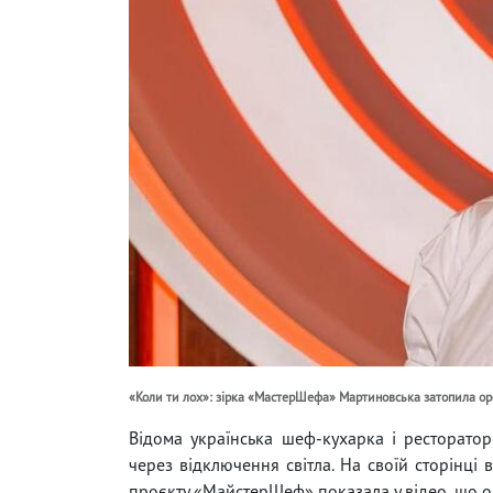
«Коли ти лох»: зірка «МастерШефа» Мартиновська затопила ор
Відома українська шеф-кухарка і ресторатор
через відключення світла. На своїй сторінці 
проєкту «МайстерШеф» показала у відео, що 