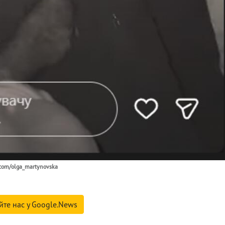
.com/olga_martynovska
йте нас у Google.News