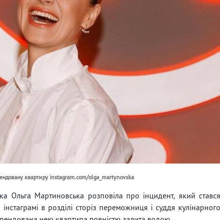
ендовану квартиру instagram.com/olga_martynovska
ка Ольга Мартиновська розповіла про інцидент, який ставс
в інстаграмі в розділі сторіз переможниця і суддя кулінарног
орендована нею квартира повністю залита водою.