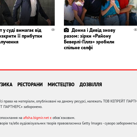
т у суді вимагає від
Донна і Девід знову
озкрити її прибутки
разом: зірки «Району
злучення
Беверлі-Гіллз» зробили
спільне селфі
УЗИКА
РЕСТОРАНИ
МИСТЕЦТВО
ДОЗВІЛЛЯ
сі права на матеріали, опубліковані на даному ресурсі, належать ТОВ КЕПРЕЙТ ПАРТ
ЙТ ПАРТНЕРС» заборонено.
ерпосилання на
afisha.bigmir.net є
обов'язковим.
орів та/або аудіовізуальних творів правовласника Getty Images - суворо забороняєтьс