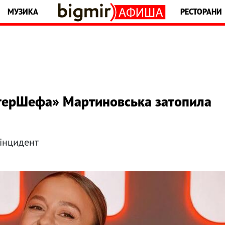
МУЗИКА
РЕСТОРАНИ
стерШефа» Мартиновська затопила
інцидент