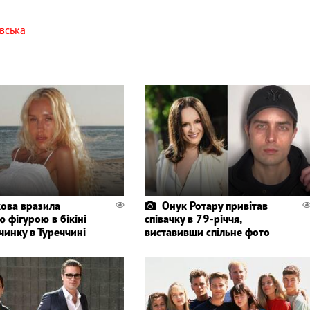
вська
кова вразила
Онук Ротару привітав
 фігурою в бікіні
співачку в 79-річчя,
чинку в Туреччині
виставивши спільне фото