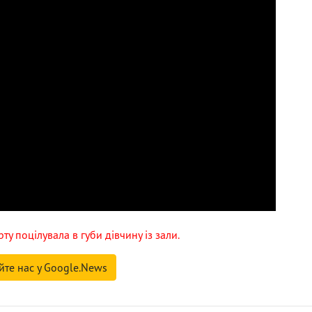
ту поцілувала в губи дівчину із зали.
йте нас у Google.News