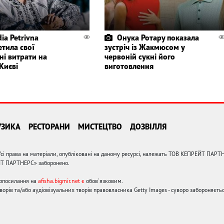
ia Petrivna
Онука Ротару показала
етила свої
зустріч із Жакмюсом у
ні витрати на
червоній сукні його
Києві
виготовлення
УЗИКА
РЕСТОРАНИ
МИСТЕЦТВО
ДОЗВІЛЛЯ
сі права на матеріали, опубліковані на даному ресурсі, належать ТОВ КЕПРЕЙТ ПАРТ
ЙТ ПАРТНЕРС» заборонено.
ерпосилання на
afisha.bigmir.net є
обов'язковим.
орів та/або аудіовізуальних творів правовласника Getty Images - суворо забороняєтьс