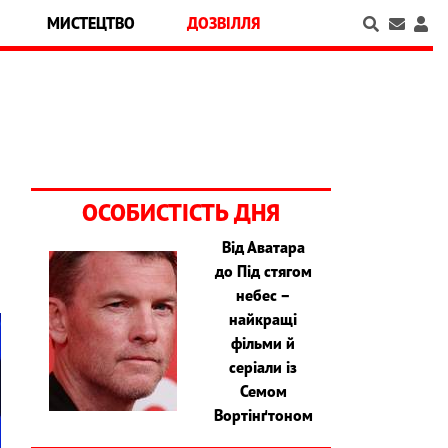
МИСТЕЦТВО
ДОЗВІЛЛЯ
ОСОБИСТІСТЬ ДНЯ
Від Аватара
до Під стягом
небес –
найкращі
фільми й
серіали із
Семом
Вортінґтоном