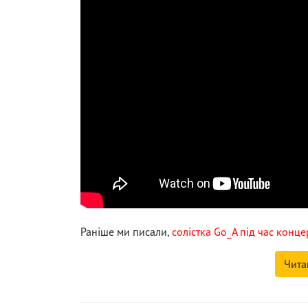
Раніше ми писали,
солістка Go_A під час концер
Чита