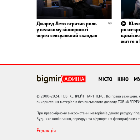
Джаред Лето втратив роль
Klavd
у великому кінопроєкті
розсекр
через сексуальний скандал
щомісяч
життя в 
МІСТО
КІНО
М
© 2000-2024, ТОВ "КЕПРЕЙТ ПАРТНЕРС". Всі права захищені. У
використання матеріалів без письмового дозволу ТОВ «КЕПРЕ
При правомірному використанні матеріалів даного ресурсу гіп
Будь-яке копіювання, передрук та відтворення фотографічних тв
Редакція