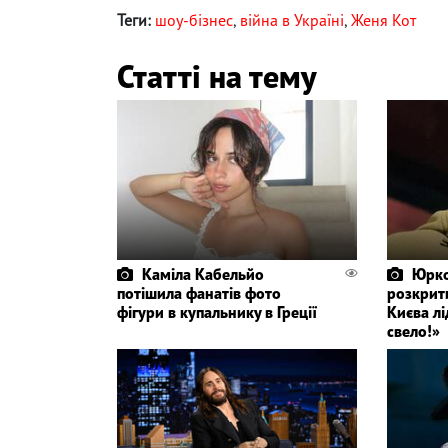
Теги:
шоу-бізнес
,
війна в Україні
,
Женя Кот
Статті на тему
Каміла Кабельйо
Юрко
потішила фанатів фото
розкрит
фігури в купальнику в Греції
Києва лі
свело!»