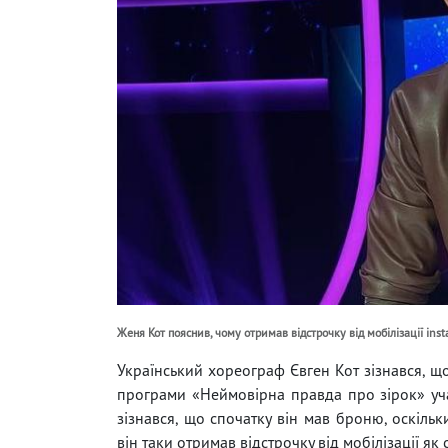
Женя Кот пояснив, чому отримав відстрочку від мобілізації ins
Український хореограф Євген Кот зізнався, що
програми «Неймовірна правда про зірок» уча
зізнався, що спочатку він мав броню, оскільк
він таки отримав відстрочку від мобілізації як 