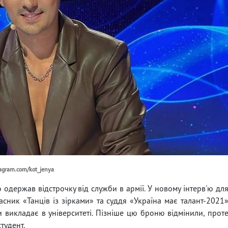
tagram.com/kot_jenya
 одержав відстрочку від служби в армії. У новому інтерв'ю дл
сник «Танців із зірками» та суддя «Україна має талант-2021
и викладає в університеті. Пізніше цю броню відмінили, прот
студент.