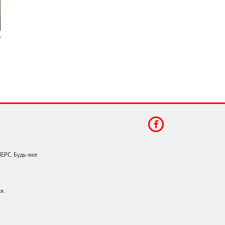
НЕРС. Будь-яке
я.