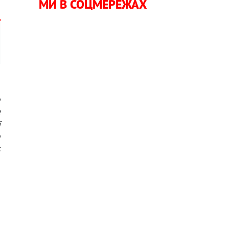
МИ В СОЦМЕРЕЖАХ
о
е
ї
о
.