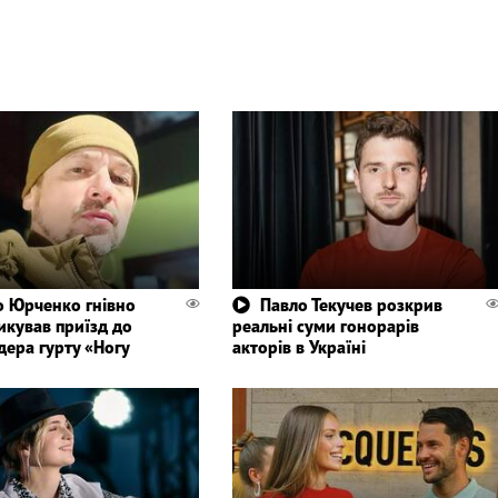
 Юрченко гнівно
Павло Текучев розкрив
икував приїзд до
реальні суми гонорарів
дера гурту «Ногу
акторів в Україні