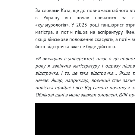
За словами Кота, ще до повномасштабного в
в Україну він почав навчатися за спе
«культурологія». У 2023 році танцюрист от
магістра, а потім пішов на аспірантуру. Же
якщо військове положення скасують, а потім з
його відстрочка вже не буде дійсною.
«Я викладач в університеті, плюс я до повн
року я закінчив магістратуру і одразу пішов
відстрочка. І то, це така відстрочка… Якщо т
немає. Якщо, наприклад, воєнний стан закінч
повістка прийде і все. Від самого початку я 
Облікові дані в мене завжди оновлені, ВЛК п