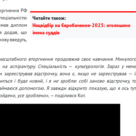
торгнення РФ
ціальністю
Читайте також:
римав диплом
Нацвідбір на Євробачення-2025: оголошено
ня додав, що
імена суддів
нову введуть,
омасштабного вторгнення продовжив своє навчання. Минулог
 на аспірантуру. Спеціальність — культурологія. Зараз у мен
и зареєстрував відстрочку, вона є, якщо не зареєстрував — ї
иться і буде новий, і я не зроблю собі заново відстрочку, т
займаюся допомогою. Я завжди відкрито показую, що я ось тут
ройдено, усе зроблено»
, — поділився Кот.