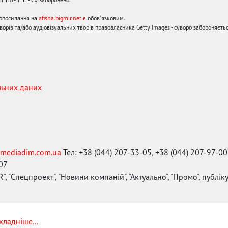
ерпосилання на
afisha.bigmir.net є
обов'язковим.
орів та/або аудіовізуальних творів правовласника Getty Images - суворо забороняєтьс
льних даних
mediadim.com.ua
Тел: +38 (044) 207-33-05, +38 (044) 207-97-00
-07
", "Спецпроект", "Новини компаній", "Актуально", "Промо", публі
кладніше...