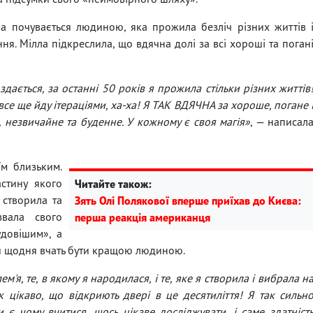
она почувається людиною, яка прожила безліч різних життів 
ня. Мілла підкреслила, що вдячна долі за всі хороші та поган
дається, за останні 50 років я прожила стільки різних життів
я все ще йду ітераціями, ха-ха! Я ТАК ВДЯЧНА за хороше, погане 
 незвичайне та буденне. У кожному є своя магія»
, — написал
їм близьким.
стину якого
Читайте також:
 створила та
Зять Олі Полякової вперше приїхав до Києва:
вала свого
перша реакція американця
удовішим», а
и щодня вчать бути кращою людиною.
м'я, те, в якому я народилася, і те, яке я створила і вибрала н
ак цікаво, що відкриють двері в це десятиліття! Я так сильн
 є чому вчитися, щось цікаве досліджувати, і саме здатніст