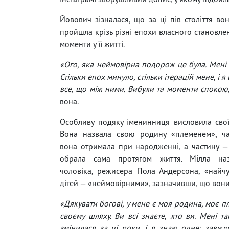
Йовович зізналася, що за ці пів століття в
пройшла крізь різні епохи власного становлен
моменти у її житті.
«Ого, яка неймовірна подорож це була. Мені з
Стільки епох минуло, стільки ітерацій мене, і 
все, що між ними. Вибухи та моменти спокою,
вона.
Особливу подяку іменинниця висловила сво
Вона назвала свою родину «племенем», ча
вона отримала при народженні, а частину —
обрала сама протягом життя. Мілла наз
чоловіка, режисера Пола Андерсона, «найч
дітей — «неймовірними», зазначивши, що вон
«Дякувати богові, у мене є моя родина, моє пле
своєму шляху. Ви всі знаєте, хто ви. Мені т
змінилася за ці роки, і я знаю одне: завжди