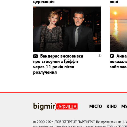
церемонія
поні
Бандерас висловився
Анна
про стосунки з Гріффіт
показала
через 11 років після
займала
розлучення
МІСТО
КІНО
М
© 2000-2024, ТОВ "КЕПРЕЙТ ПАРТНЕРС". Всі права захищені. У
використання матеріалів без письмового дозволу ТОВ «КЕПРЕ