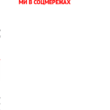
МИ В СОЦМЕРЕЖАХ
і
і
!
і
а
а
о
ь