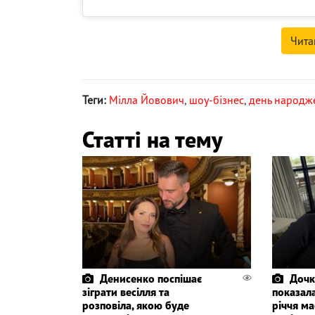
Чита
Теги:
Мілла Йовович
,
шоу-бізнес
,
день народж
Статті на тему
Денисенко поспішає
Дочк
зіграти весілля та
показала
розповіла, якою буде
річчя ма