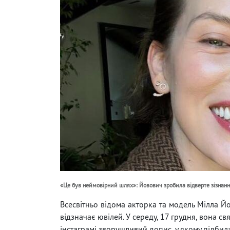
«Це був неймовірний шлях»: Йовович зробила відверте зізнання
Всесвітньо відома акторка та модель Мілла Йо
відзначає ювілей. У середу, 17 грудня, вона св
інстаграмі зворушливий допис, у якому підбил