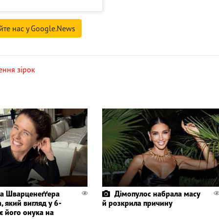
йте нас у Google.News
ення зірок
а Шварценеґґера
Дімопулос набрала масу
, який вигляд у 6-
й розкрила причину
є його онука на