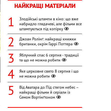
НАЙКРАЩІ МАТЕРІАЛИ
Злодійські штампи в кіно: що вже
набридло глядачеві, але фільми все
штампуються під копірку
Джоан Ролінґ: найкращі книжки
британки, окрім Гаррі Поттера
Яблучний спас 6 серпня - традиції
та що не можна робити
Яке церковне свято 8 серпня і що
не можна робити
Від Аватара до Під стягом небес –
найкращі фільми й серіали із
Семом Вортінґтоном
,
в