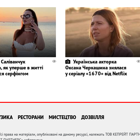
 Саліванчук
Українська акторка
, як уперше в житті
Оксана Черкашина знялася
ся серфінгом
у серіалу «1670» від Netflix
УЗИКА
РЕСТОРАНИ
МИСТЕЦТВО
ДОЗВІЛЛЯ
сі права на матеріали, опубліковані на даному ресурсі, належать ТОВ КЕПРЕЙТ ПАРТ
ЙТ ПАРТНЕРС» заборонено.