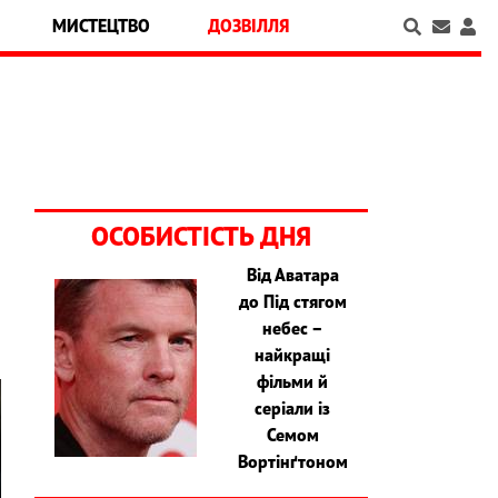
МИСТЕЦТВО
ДОЗВІЛЛЯ
ОСОБИСТІСТЬ ДНЯ
Від Аватара
до Під стягом
небес –
найкращі
фільми й
серіали із
Семом
Вортінґтоном