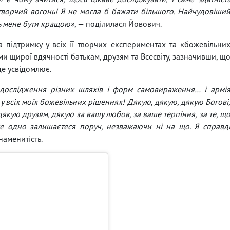
творчий вогонь! Я не могла б бажати більшого. Найчудовіши
ть мене бути кращою»
, — поділилася Йовович.
підтримку у всіх її творчих експериментах та «божевільни
и щирої вдячності батькам, друзям та Всесвіту, зазначивши, щ
е усвідомлює.
 дослідження різних шляхів і форм самовираження… і армі
у всіх моїх божевільних рішеннях! Дякую, дякую, дякую Богові
дякую друзям, дякую за вашу любов, за ваше терпіння, за те, щ
все одно залишаєтеся поруч, незважаючи ні на що. Я справд
наменитість.