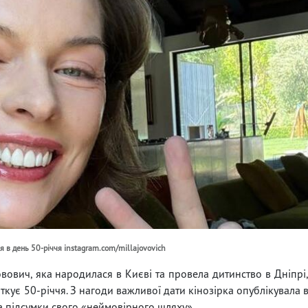
 в день 50-річчя instagram.com/millajovovich
вович, яка народилася в Києві та провела дитинство в Дніпрі
яткує 50-річчя. З нагоди важливої дати кінозірка опублікувала 
а підсумки свого «неймовірного шляху».