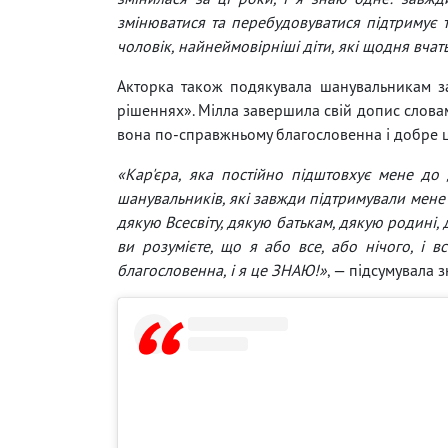
змінюватися та перебудовуватися підтримує 
чоловік, найнеймовірніші діти, які щодня вча
Акторка також подякувала шанувальникам за 
рішеннях». Мілла завершила свій допис словам
вона по-справжньому благословенна і добре ц
«Кар'єра, яка постійно підштовхує мене до
шанувальників, які завжди підтримували мене 
дякую Всесвіту, дякую батькам, дякую родині, 
ви розумієте, що я або все, або нічого, і 
благословенна, і я це ЗНАЮ!»
, — підсумувала з