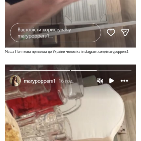
Маша Полякова привезла до України чоловіка instagram.com/marypoppers1