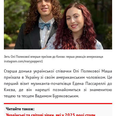
Зять Олі Полякової вперше приїхав до Києва: перша реакція американця
instagram.com/marypoppers1
Старша донька української співачки Олі Полякової Маша
приїхала в Україну зі своїм американським чоловіком. Це
перший візит музиканта-початківця Едена Пассареллі до
Києва, де він нарешті познайомиться зі знаменитою
тещею та тесцем Вадимом Буряковським.
Читайте також:
Українські та світові зірки, які у 2025 році стали