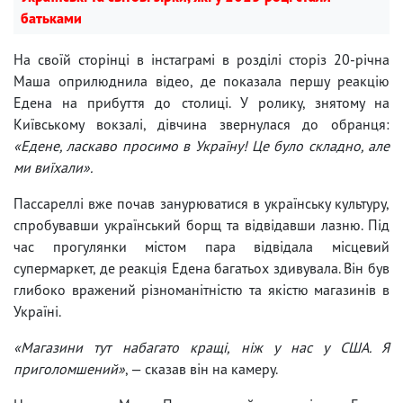
батьками
На своїй сторінці в інстаграмі в розділі сторіз 20-річна
Маша оприлюднила відео, де показала першу реакцію
Едена на прибуття до столиці. У ролику, знятому на
Київському вокзалі, дівчина звернулася до обранця:
«Едене, ласкаво просимо в Україну! Це було складно, але
ми виїхали».
Пассареллі вже почав занурюватися в українську культуру,
спробувавши український борщ та відвідавши лазню. Під
час прогулянки містом пара відвідала місцевий
супермаркет, де реакція Едена багатьох здивувала. Він був
глибоко вражений різноманітністю та якістю магазинів в
Україні.
«Магазини тут набагато кращі, ніж у нас у США. Я
приголомшений»
, — сказав він на камеру.