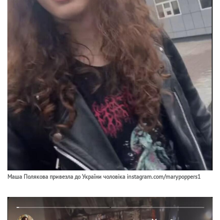
Маша Полякова привезла до України чоловіка instagram.com/marypoppers1