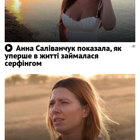
Анна Саліванчук показала, як
уперше в житті займалася
серфінгом