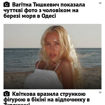
Вагітна Тишкевич показала
чуттєві фото з чоловіком на
березі моря в Одесі
Квіткова вразила стрункою
фігурою в бікіні на відпочинку в
Туреччині