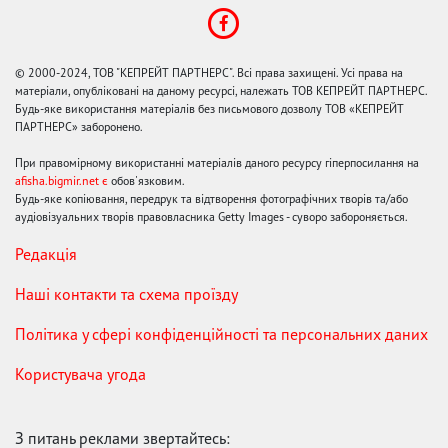
© 2000-2024, ТОВ "КЕПРЕЙТ ПАРТНЕРС". Всі права захищені. Усі права на
матеріали, опубліковані на даному ресурсі, належать ТОВ КЕПРЕЙТ ПАРТНЕРС.
Будь-яке використання матеріалів без письмового дозволу ТОВ «КЕПРЕЙТ
ПАРТНЕРС» заборонено.
При правомірному використанні матеріалів даного ресурсу гіперпосилання на
afisha.bigmir.net є
обов'язковим.
Будь-яке копіювання, передрук та відтворення фотографічних творів та/або
аудіовізуальних творів правовласника Getty Images - суворо забороняється.
Редакція
Наші контакти та схема проїзду
Політика у сфері конфіденційності та персональних даних
Користувача угода
З питань реклами звертайтесь: