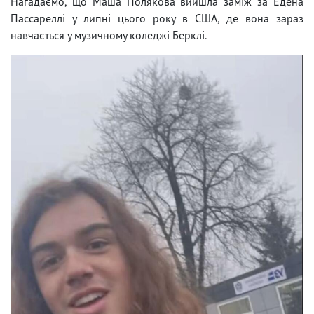
Нагадаємо, що Маша Полякова вийшла заміж за Едена
Пассареллі у липні цього року в США, де вона зараз
навчається у музичному коледжі Берклі.