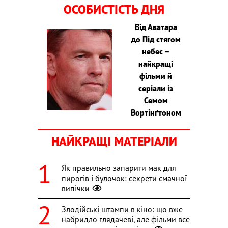
ОСОБИСТІСТЬ ДНЯ
Від Аватара
до Під стягом
небес –
найкращі
фільми й
серіали із
Семом
Вортінґтоном
НАЙКРАЩІ МАТЕРІАЛИ
Як правильно запарити мак для
пирогів і булочок: секрети смачної
випічки
Злодійські штампи в кіно: що вже
набридло глядачеві, але фільми все