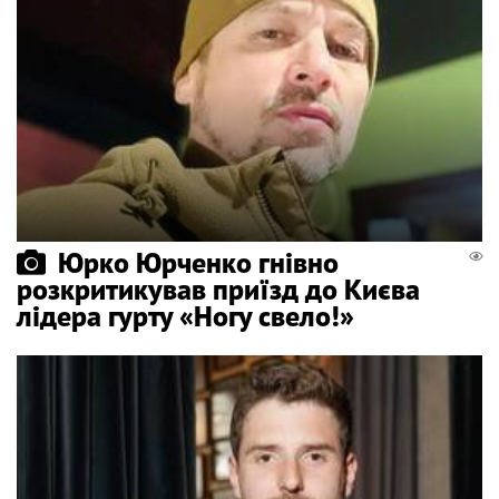
Юрко Юрченко гнівно
розкритикував приїзд до Києва
лідера гурту «Ногу свело!»