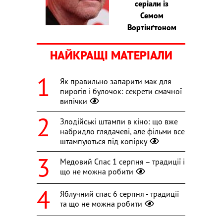
серіали із
Семом
Вортінґтоном
НАЙКРАЩІ МАТЕРІАЛИ
Як правильно запарити мак для
пирогів і булочок: секрети смачної
випічки
Злодійські штампи в кіно: що вже
набридло глядачеві, але фільми все
штампуються під копірку
Медовий Спас 1 серпня – традиції і
що не можна робити
Яблучний спас 6 серпня - традиції
та що не можна робити