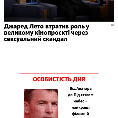
Джаред Лето втратив роль у
великому кінопроєкті через
сексуальний скандал
ОСОБИСТІСТЬ ДНЯ
Від Аватара
до Під стягом
небес –
найкращі
фільми й