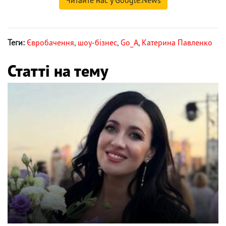
Читайте нас у Google.News
Теги:
Євробачення
,
шоу-бізнес
,
Go_A
,
Катерина Павленко
Статті на тему