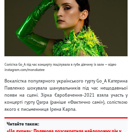
Солістка Go_A під час концерту поцілувала в губи дівчину із зали — відео
instagram.com/monokatee
Вокалістка популярного українського гурту Go_A Катерина
Павленко шокувала шанувальників під час нещодавньої
появи на сцені. Зірка Євробачення-2021 взяла участь у
концерті гурту Qarpa (раніше «Фактично самі»), солісткою
якого є письменниця Ірена Карпа.
Читайте також:
«Це дурня»: Полякова розсекретила найдорожчу річ у