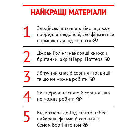
НАЙКРАЩІ МАТЕРІАЛИ
Злодійські штампи в кіно: що вже
набридло глядачеві, але фільми все
штампуються під копірку
Джоан Ролінґ: найкращі книжки
британки, окрім Гаррі Поттера
Яблучний спас 6 серпня - традиції
та що не можна робити
Яке церковне свято 8 серпня і що
не можна робити
Від Аватара до Під стягом небес –
найкращі фільми й серіали із
Семом Вортінґтоном