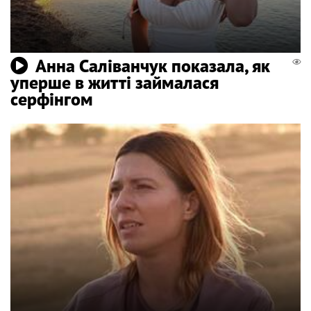
Анна Саліванчук показала, як
уперше в житті займалася
серфінгом