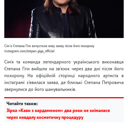
Сім'я Степана Гіги випустила нову заяву після його похорону
instagram.com/stepan.giga_official
Сім'я та команда легендарного українського виконавця
Степана Гіги вийшли на зв'язок через два дні після його
похорону. На офіційній сторінці народного артиста в
інстаграмі з'явилася заява, де близькі Степана Петровича
звернулися до його шанувальників.
Читайте також:
Зірка «Кави з кардамоном» два роки не знімалася
через невдалу косметичну процедуру