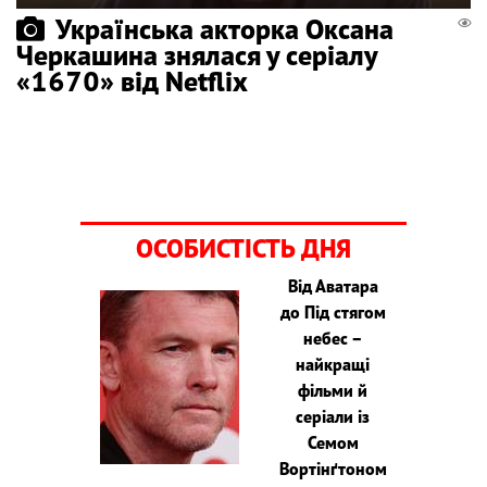
Українська акторка Оксана
Черкашина знялася у серіалу
«1670» від Netflix
ОСОБИСТІСТЬ ДНЯ
Від Аватара
до Під стягом
небес –
найкращі
фільми й
серіали із
Семом
Вортінґтоном