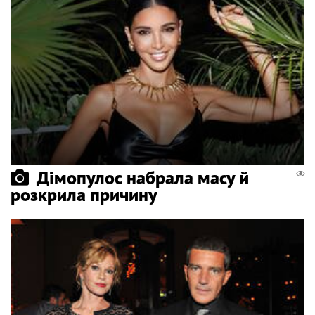
Дімопулос набрала масу й
розкрила причину