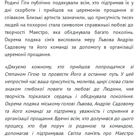
Родичі Гіги публічно подякували всім, хто підтримав їх у
дні скорботи і прийшов на церемонію прощання зі
співаком. Близькі артиста зазначили, що присутність тисяч
людей на похороні стала символом справжньої любові до
творчості Маестро, яка об'єднувала багато поколінь.
Окрема подяка сім'я висловила меру Львова Андрію
Садовому та його команді за допомогу в організації
церемонії прощання.
«Дякуємо кожному, хто прийшов попрощатися зі
Степаном Гігою та провести Його в останню путь. У цей
непростий час ваша присутність, молитва, щирі слова стали
знаком глибокої поваги та любові до Людини, чия
творчість торкалася сердець і об’єднувала покоління.
Окрема подяка міському голові Львова, Андрію Садовому
та його команді за підтримку, уважність і сприяння в
організації прощання. Вдячні всім, хто долучився до цього
процесу, хто був поруч із родиною та командою,
допомагав і підтримував. Світла пам’ять про Маестро