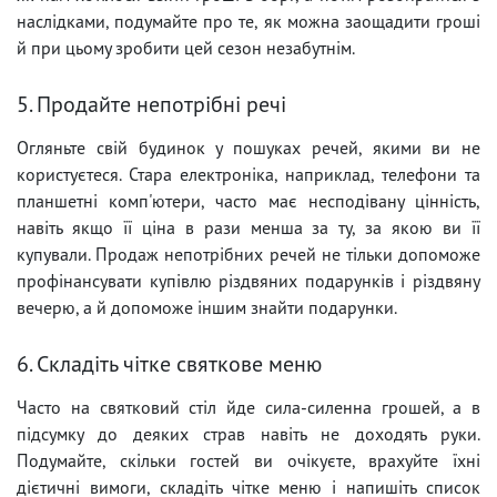
наслідками, подумайте про те, як можна заощадити гроші
й при цьому зробити цей сезон незабутнім.
5. Продайте непотрібні речі
Огляньте свій будинок у пошуках речей, якими ви не
користуєтеся. Стара електроніка, наприклад, телефони та
планшетні комп'ютери, часто має несподівану цінність,
навіть якщо її ціна в рази менша за ту, за якою ви її
купували. Продаж непотрібних речей не тільки допоможе
профінансувати купівлю різдвяних подарунків і різдвяну
вечерю, а й допоможе іншим знайти подарунки.
6. Складіть чітке святкове меню
Часто на святковий стіл йде сила-силенна грошей, а в
підсумку до деяких страв навіть не доходять руки.
Подумайте, скільки гостей ви очікуєте, врахуйте їхні
дієтичні вимоги, складіть чітке меню і напишіть список