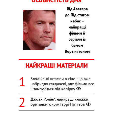
ОСОБИСТІСТЬ ДНЯ
Від Аватара
до Під стягом
небес –
найкращі
фільми й
серіали із
Семом
Вортінґтоном
НАЙКРАЩІ МАТЕРІАЛИ
Злодійські штампи в кіно: що вже
набридло глядачеві, але фільми все
штампуються під копірку
Джоан Ролінґ: найкращі книжки
британки, окрім Гаррі Поттера