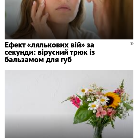
Ефект «лялькових вій» за
секунди: вірусний трюк із
бальзамом для губ