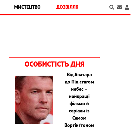
МИСТЕЦТВО
ДОЗВІЛЛЯ
ОСОБИСТІСТЬ ДНЯ
Від Аватара
до Під стягом
небес –
найкращі
фільми й
серіали із
Семом
Вортінґтоном