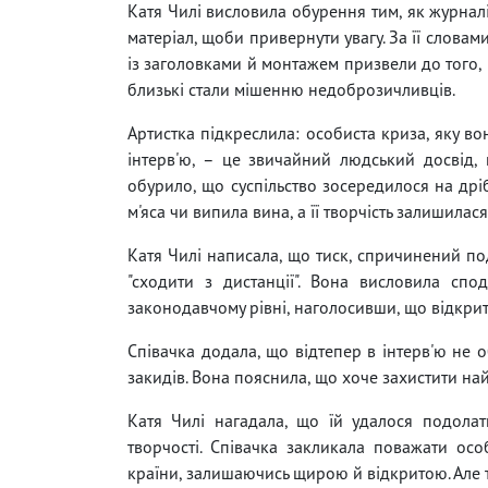
Катя Чилі висловила обурення тим, як журнал
матеріал, щоби привернути увагу. За її словами
із заголовками й монтажем призвели до того, 
близькі стали мішенню недоброзичливців.
Артистка підкреслила: особиста криза, яку во
інтерв'ю, – це звичайний людський досвід, 
обурило, що суспільство зосередилося на дрі
м'яса чи випила вина, а її творчість залишила
Катя Чилі написала, що тиск, спричинений под
"сходити з дистанції". Вона висловила спо
законодавчому рівні, наголосивши, що відкрит
Співачка додала, що відтепер в інтерв'ю не 
закидів. Вона пояснила, що хоче захистити най
Катя Чилі нагадала, що їй удалося подолат
творчості. Співачка закликала поважати ос
країни, залишаючись щирою й відкритою. Але т