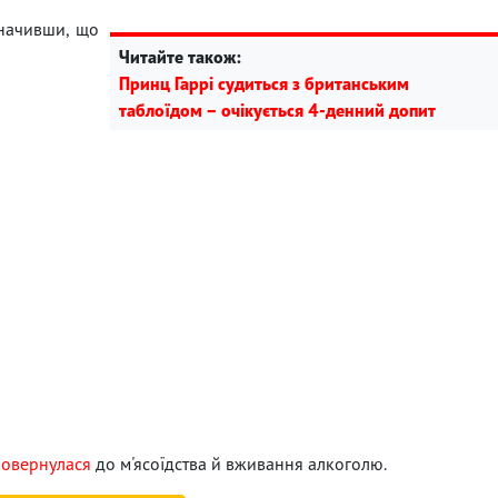
значивши, що
Читайте також:
Принц Гаррі судиться з британським
таблоїдом – очікується 4-денний допит
повернулася
до м'ясоїдства й вживання алкоголю.