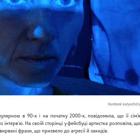
facebook katyachill
пулярною в 90-х і на початку 2000-х, повідомила, що її сім’
о інтерв'ю. На своїй сторінці у фейсбуці артистка розповіла, щ
 вирвані фрази, що призвело до агресії й закидів.