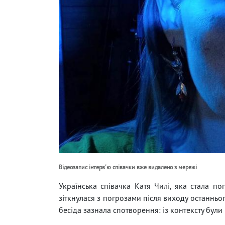
Відеозапис інтерв'ю співачки вже видалено з мережі
Українська співачка Катя Чилі, яка стала по
зіткнулася з погрозами після виходу останньог
бесіда зазнала спотворення: із контексту були