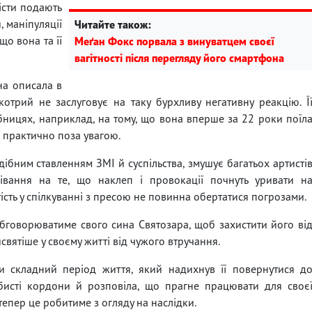
істи подають
, маніпуляції
Читайте також:
що вона та її
Меґан Фокс порвала з винуватцем своєї
вагітності після перегляду його смартфона
на описала в
котрий не заслуговує на таку бурхливу негативну реакцію. Ї
бницях, наприклад, на тому, що вона вперше за 22 роки поїл
ся практично поза увагою.
ібним ставленням ЗМІ й суспільства, змушує багатьох артисті
дівання на те, що наклеп і провокації почнуть уривати н
ість у спілкуванні з пресою не повинна обертатися погрозами.
обговорюватиме свого сина Святозара, щоб захистити його ві
святіше у своєму житті від чужого втручання.
и складний період життя, який надихнув її повернутися д
обисті кордони й розповіла, що прагне працювати для своє
епер це робитиме з огляду на наслідки.