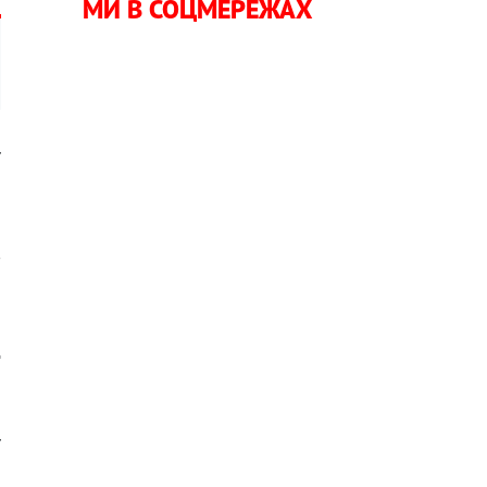
МИ В СОЦМЕРЕЖАХ
ї
а
в
а
д
о
ї