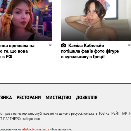
нна відповіла на
Каміла Кабельйо
о те, що вона
потішила фанів фото фігури
є в РФ
в купальнику в Греції
УЗИКА
РЕСТОРАНИ
МИСТЕЦТВО
ДОЗВІЛЛЯ
сі права на матеріали, опубліковані на даному ресурсі, належать ТОВ КЕПРЕЙТ ПАРТ
ЙТ ПАРТНЕРС» заборонено.
ерпосилання на
afisha.bigmir.net є
обов'язковим.