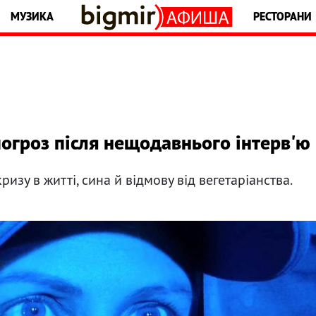
МУЗИКА
РЕСТОРАНИ
погроз після нещодавнього інтерв'ю
ризу в житті, сина й відмову від вегетаріанства.