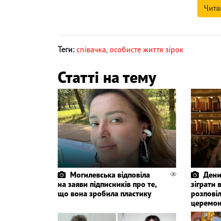
Чита
Теги:
співачка
,
особисте життя зірок
Статті на тему
Могилевська відповіла
Дени
на заяви підписників про те,
зіграти 
що вона зробила пластику
розповіл
церемон