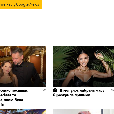
йте нас у Google.News
сенко поспішає
Дімопулос набрала масу
весілля та
й розкрила причину
а, якою буде
ія