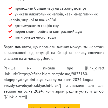
проводити більше часу на свіжому повітрі
уникати алкогольних напоїв, кави, енергетичних
напоїв, жирної та важкої їжі
дотримуватися графік сну
перед сном приймати контрастний душ
пити більше чистої води
Варто пам'ятати, що прогнози вчених можуть змінюватись
в залежності від ситуації на Сонці та впливу сонячних
спалахів на атмосферу Землі.
Раніше ми писали про [[link_direct
link_url="https://afisha.bigmir.net/dosug/9823180-
blagopriyatnye-dni-dlya-svadby-na-osen-2024-kogda-
zvezdy-sovetuyut-zaklyuchit-brak"] сприятливі дні для
весілля на осінь 2024: коли зірки радять укласти шлюб.
[[/link_direct]]