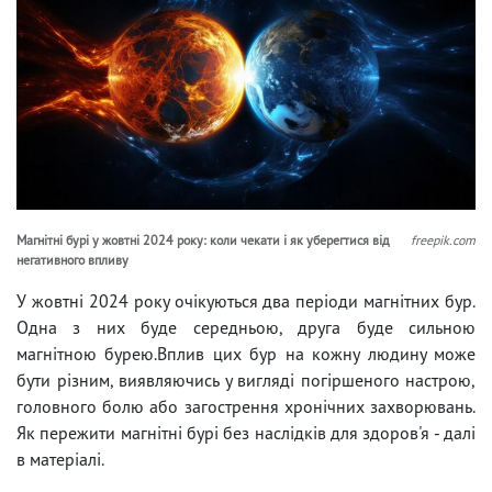
Магнітні бурі у жовтні 2024 року: коли чекати і як уберегтися від
freepik.com
негативного впливу
У жовтні 2024 року очікуються два періоди магнітних бур.
Одна з них буде середньою, друга буде сильною
магнітною бурею.Вплив цих бур на кожну людину може
бути різним, виявляючись у вигляді погіршеного настрою,
головного болю або загострення хронічних захворювань.
Як пережити магнітні бурі без наслідків для здоров'я - далі
в матеріалі.