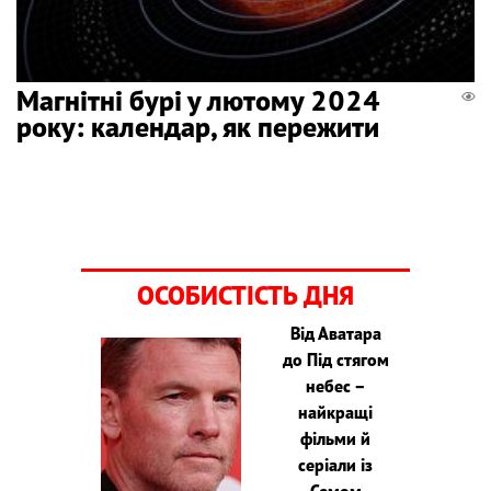
Магнітні бурі у лютому 2024
року: календар, як пережити
ОСОБИСТІСТЬ ДНЯ
Від Аватара
до Під стягом
небес –
найкращі
фільми й
серіали із
Семом