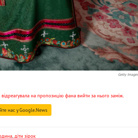
Getty Image
 відреагувала на пропозицію фана вийти за нього заміж.
йте нас у Google.News
родина
,
діти зірок