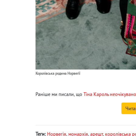
Королівська родина Норвегії
Раніше ми писали, що
Тіна Кароль неочікувано
Чита
Теги:
Норвегія
,
монархія
,
арешт
,
королівська 