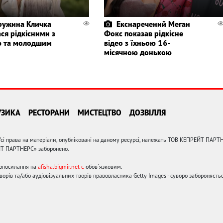
ружина Кличка
Екснаречений Меган
ся рідкісними з
Фокс показав рідкісне
 та молодшим
відео з їхньою 16-
місячною донькою
УЗИКА
РЕСТОРАНИ
МИСТЕЦТВО
ДОЗВІЛЛЯ
сі права на матеріали, опубліковані на даному ресурсі, належать ТОВ КЕПРЕЙТ ПАРТ
ЙТ ПАРТНЕРС» заборонено.
ерпосилання на
afisha.bigmir.net є
обов'язковим.
орів та/або аудіовізуальних творів правовласника Getty Images - суворо забороняєтьс