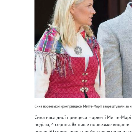
Сина норвезької кронпринцеси Метте-Маріт заарештували за н
Сина наслідної принцеси Норвегії Метте-Маріт 
неділю, 4 серпня. Як пише норвезьке видання
понад 30 годин, перш ніж його звільнили наст