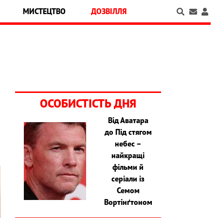
МИСТЕЦТВО
ДОЗВІЛЛЯ
ОСОБИСТІСТЬ ДНЯ
Від Аватара
до Під стягом
небес –
найкращі
фільми й
серіали із
Семом
Вортінґтоном