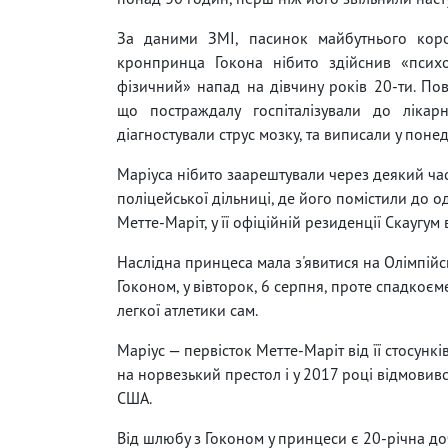
За даними ЗМІ, пасинок майбутнього коро
кронпринца Гокона нібито здійснив «психо
фізичний» напад на дівчину років 20-ти. Пов
що постраждалу госпіталізували до лікарн
діагностували струс мозку, та виписали у понед
Маріуса нібито заарештували через деякий час
поліцейської дільниці, де його помістили до о
Метте-Маріт, у її офіційній резиденції Скаугум 
Наслідна принцеса мала з'явитися на Олімпійс
Гоконом, у вівторок, 6 серпня, проте спадкоєм
легкої атлетики сам.
Маріус — первісток Метте-Маріт від її стосун
на норвезький престол і у 2017 році відмовивс
США.
Від шлюбу з Гоконом у принцеси є 20-річна до