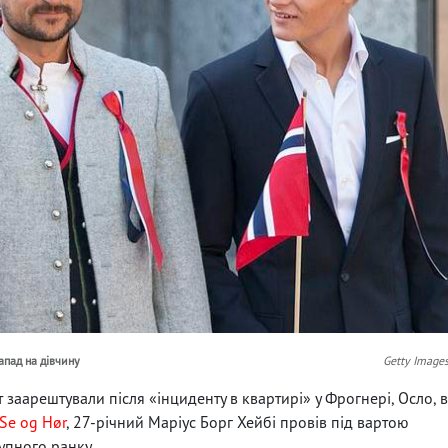
апад на дівчину
Getty Image
заарештували після «інциденту в квартирі» у Фрогнері, Осло, в
Se og Hør
, 27-річний Маріус Борг Хейбі провів під вартою
упного ранку.