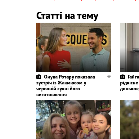
Статті на тему
Онука Ротару показала
Гайт
зустріч із Жакмюсом у
рідкісне
червоній сукні його
донько
виготовлення