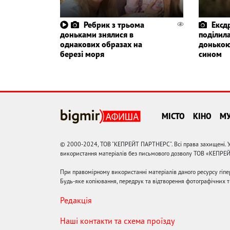
Ребрик з трьома
Ексд
доньками знялися в
поділила
однакових образах на
донькою
березі моря
сином
МІСТО
КІНО
М
© 2000-2024, ТОВ "КЕПРЕЙТ ПАРТНЕРС". Всі права захищені. У
використання матеріалів без письмового дозволу ТОВ «КЕПРЕ
При правомірному використанні матеріалів даного ресурсу гіп
Будь-яке копіювання, передрук та відтворення фотографічних тв
Редакція
Наші контакти та схема проїзду