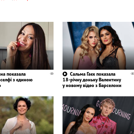
ана показала
Сальма Гаєк показала
 селфі з єдиною
18-річну доньку Валентину
ю
у новому відео з Барселони