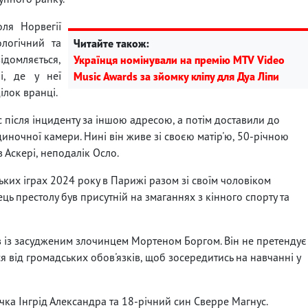
ля Норвегії
логічний та
Читайте також:
ідомляється,
Українця номінували на премію MTV Video
і, де у неї
Music Awards за зйомку кліпу для Дуа Ліпи
ілок вранці.
 після інциденту за іншою адресою, а потім доставили до
диночної камери. Нині він живе зі своєю матір'ю, 50-річною
в Аскері, неподалік Осло.
ьких іграх 2024 року в Парижі разом зі своїм чоловіком
ець престолу був присутній на змаганнях з кінного спорту та
ків із засудженим злочинцем Мортеном Боргом. Він не претендує
я від громадських обов'язків, щоб зосередитись на навчанні у
чка Інгрід Александра та 18-річний син Сверре Магнус.