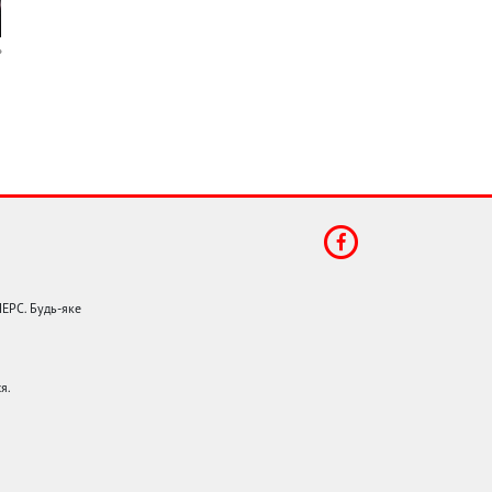
НЕРС. Будь-яке
я.