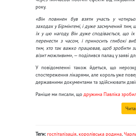
року.
«Він повинен був взяти участь у чотирьо
заходах у Бірмінгемі, і дуже засмучений тим,
їх у цю нагоду. Він дуже сподівається, що ї
перенести з часом, і приносить глибокі ви
тим, хто так важко працював, щоб зробити 
візит можливим»
, — поділився палац у заяві д
У повідомленні також йдеться, що нерозкри
спостереження лікарями, але король уже пов
державними документами та здійснювати дзві
Раніше ми писали, що
дружина Павліка зробил
Чита
Теги:
госпіталізація
,
королівська родина
,
Чарль