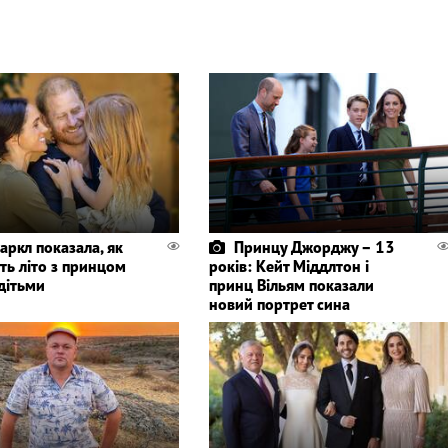
аркл показала, як
Принцу Джорджу – 13
ть літо з принцом
років: Кейт Міддлтон і
 дітьми
принц Вільям показали
новий портрет сина