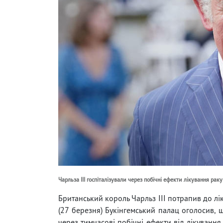
Чарльза III госпіталізували через побічні ефекти лікування раку
Британський король Чарльз III потрапив до лі
(27 березня) Букінгемський палац оголосив, 
через тимчасові побічні ефекти від лікування