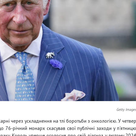
Getty Image
карні через ускладнення на тлі боротьби з онкологією. У четве
що 76-річний монарх скасував свої публічні заходи у п'ятниц
 раку. Король уперше оголосив про свій діагноз у лютому 202