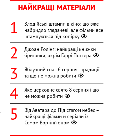
НАЙКРАЩІ МАТЕРІАЛИ
Злодійські штампи в кіно: що вже
набридло глядачеві, але фільми все
штампуються під копірку
Джоан Ролінґ: найкращі книжки
британки, окрім Гаррі Поттера
Яблучний спас 6 серпня - традиції
та що не можна робити
Яке церковне свято 8 серпня і що
не можна робити
Від Аватара до Під стягом небес –
s
найкращі фільми й серіали із
Семом Вортінґтоном
р
ю
4