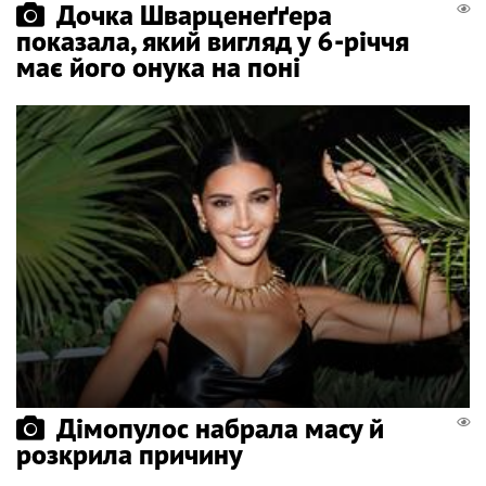
Дочка Шварценеґґера
показала, який вигляд у 6-річчя
має його онука на поні
Дімопулос набрала масу й
розкрила причину