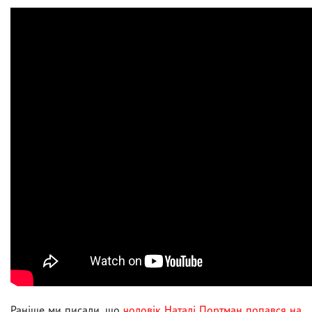
Раніше ми писали, що
чоловік Наталі Портман попався на