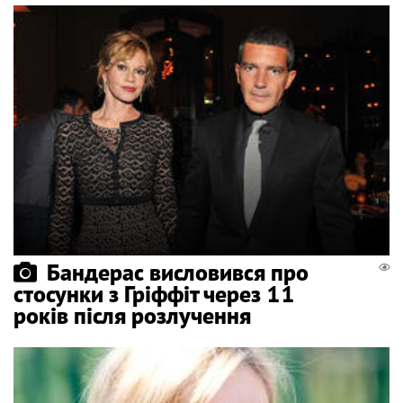
Бандерас висловився про
стосунки з Гріффіт через 11
років після розлучення