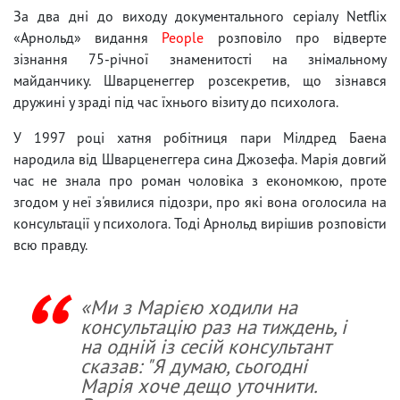
За два дні до виходу документального серіалу Netflix
«Арнольд» видання
People
розповіло про відверте
зізнання 75-річної знаменитості на знімальному
майданчику. Шварценеггер розсекретив, що зізнався
дружині у зраді під час їхнього візиту до психолога.
У 1997 році хатня робітниця пари Мілдред Баена
народила від Шварценеггера сина Джозефа. Марія довгий
час не знала про роман чоловіка з економкою, проте
згодом у неї з'явилися підозри, про які вона оголосила на
консультації у психолога. Тоді Арнольд вирішив розповісти
всю правду.
«Ми з Марією ходили на
консультацію раз на тиждень, і
на одній із сесій консультант
сказав: "Я думаю, сьогодні
Марія хоче дещо уточнити.