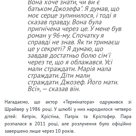
Вона хоче знати, чи ви є
батьком Джозефа". Я думав, що
моє серце зупинилося, і тоді я
сказав правду. Вона була
пригнічена через це. У мене був
роман у 96-му. Спочатку я
справді не знав. Як ти тримаєш
це у секреті? Я думаю, що
завдав достатньо болю сім'ї
через те, що я облажався. Усі
мали страждати. Марія мала
страждати. Діти мали
страждати. Джозеф. Його мати.
Всі», — сказав він.
Нагадаємо, що актор «Термінатора» одружився зі
Шрайвер у 1986 році. У шлюбі у них народилося четверо
дітей: Кетрін, Крістіна, Патрік та Крістофер. Пара
розпалася в 2011 році, але розлучення було офіційно
завершено лише через 10 років.