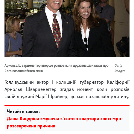
Арнольд Шварценеггер вперше розповів, як дружина дізналася про
Getty
його позашлюбного сина
Images
Голлівудський актор і колишній губернатор Каліфорнії
Арнольд Шварценеггер згадав момент, коли розповів
своїй дружині Марії Шрайвер, що має позашлюбну дитину.
Читайте також:
Даша Кацуріна змушена з'їхати з квартири своєї мрії:
розсекречена причина