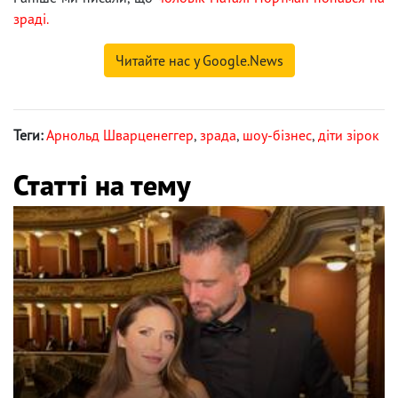
зраді.
Читайте нас у Google.News
Теги:
Арнольд Шварценеггер
,
зрада
,
шоу-бізнес
,
діти зірок
Статті на тему