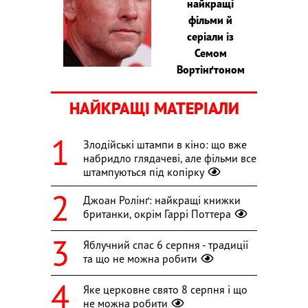
найкращі
фільми й
серіали із
Семом
Вортінґтоном
НАЙКРАЩІ МАТЕРІАЛИ
Злодійські штампи в кіно: що вже
набридло глядачеві, але фільми все
штампуються під копірку
Джоан Ролінґ: найкращі книжки
британки, окрім Гаррі Поттера
Яблучний спас 6 серпня - традиції
та що не можна робити
Яке церковне свято 8 серпня і що
не можна робити