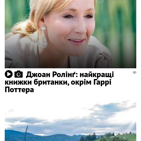
Джоан Ролінґ: найкращі
книжки британки, окрім Гаррі
Поттера