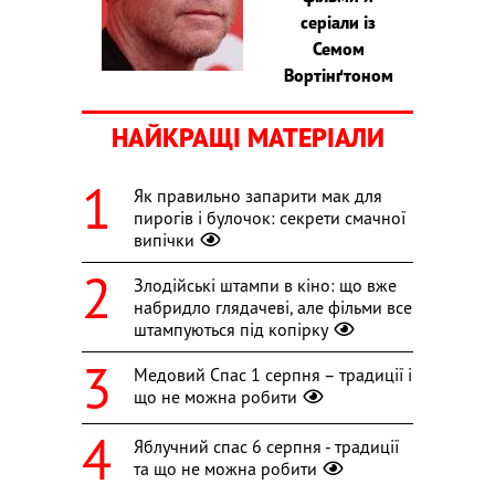
серіали із
Семом
Вортінґтоном
НАЙКРАЩІ МАТЕРІАЛИ
Як правильно запарити мак для
пирогів і булочок: секрети смачної
випічки
Злодійські штампи в кіно: що вже
набридло глядачеві, але фільми все
штампуються під копірку
Медовий Спас 1 серпня – традиції і
що не можна робити
Яблучний спас 6 серпня - традиції
та що не можна робити