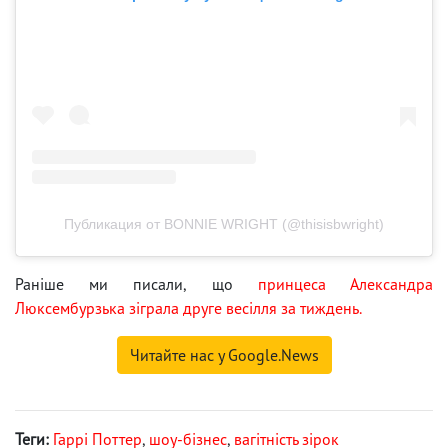
Публикация от BONNIE WRIGHT (@thisisbwright)
Раніше ми писали, що
принцеса Александра
Люксембурзька зіграла друге весілля за тиждень.
Читайте нас у Google.News
Теги:
Гаррі Поттер
,
шоу-бізнес
,
вагітність зірок