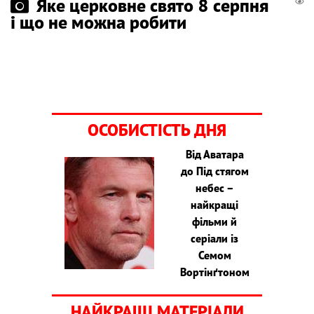
Яке церковне свято 8 серпня
і що не можна робити
ОСОБИСТІСТЬ ДНЯ
Від Аватара
до Під стягом
небес –
найкращі
фільми й
серіали із
Семом
Вортінґтоном
НАЙКРАЩІ МАТЕРІАЛИ