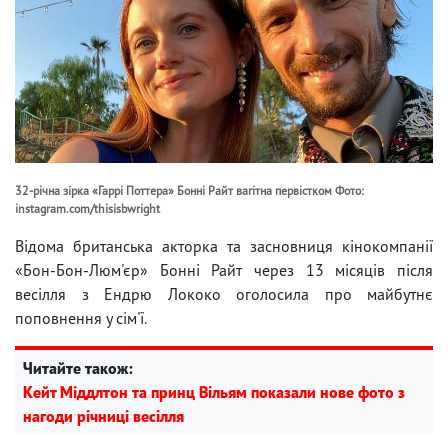
32-річна зірка «Гаррі Поттера» Бонні Райт вагітна первістком Фото:
instagram.com/thisisbwright
Відома британська акторка та засновниця кінокомпанії
«Бон-Бон-Люм'єр» Бонні Райт через 13 місяців після
весілля з Ендрю Лококо оголосила про майбутнє
поповнення у сім'ї.
Читайте також:
Кейт Міддлтон та принц Вільям показали нове фото з
нагоди річниці весілля