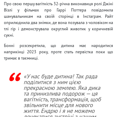
Про свою першу вагітність 32-річна виконавиця ролі Джіні
Візлі у фільмах про Гаррі Поттера повідомила
шанувальникам на своїй сторінці в Інстаграм. Райт
оприлюднила два знімки, де вона позувала з чоловіком на
тлі гір і демонструвала округлий животик у коричневій
сукні.
Бонні розсекретила, що дитина має народитися
наприкінці 2023 року, проте стать первістка поки що
тримає в таємниці.
«У нас буде дитина! Так рада
поділитися з ним цією
прекрасною землею. Яка дика
та принизлива подорож — ця
вагітність, трансформація, щоб
звільнити місце для нового
життя. Ендрю і я не можемо
дочекатися зустрічі з нашим