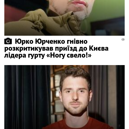
Юрко Юрченко гнівно
розкритикував приїзд до Києва
лідера гурту «Ногу свело!»