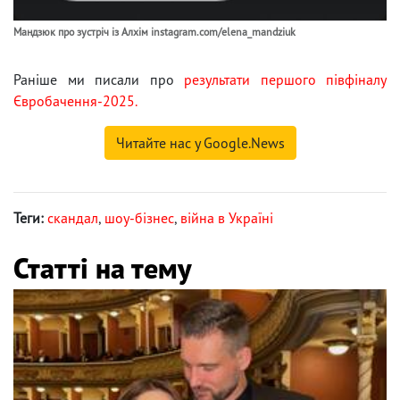
Мандзюк про зустріч із Алхім instagram.com/elena_mandziuk
Раніше ми писали про
результати першого півфіналу
Євробачення-2025.
Читайте нас у Google.News
Теги:
скандал
,
шоу-бізнес
,
війна в Україні
Статті на тему