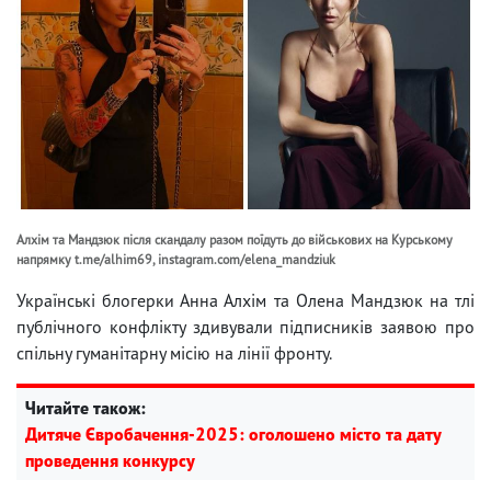
Алхім та Мандзюк після скандалу разом поїдуть до військових на Курському
напрямку t.me/alhim69, instagram.com/elena_mandziuk
Українські блогерки Анна Алхім та Олена Мандзюк на тлі
публічного конфлікту здивували підписників заявою про
спільну гуманітарну місію на лінії фронту.
Читайте також:
Дитяче Євробачення-2025: оголошено місто та дату
проведення конкурсу