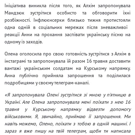
Ініціатива виникла після того, як Алхім запропонувала
Мандзюк зустрітися особисто та обговорити їхні
розбіжності. Інфлюєнсерки близько тижня протистояли
одна одній в соціальних мережах після зневажливої ​​
реакції Анни на прохання заспівати українську пісню на
одному із заходів.
Олена оголосила про свою готовність зустрітися з Алхім в
інстаграмі та запропонувала їй разом 16 травня доставити
вантажі українським солдатам на Курському напрямку.
Анна публічно прийняла запрошення та поділилася
подробицями у своєму телеграм-каналі.
«Я запропонувала Олені зустрітися зі мною у п'ятницю в
Україні. Але Олена запропонувала мені поїхати з нею 16
травня у Курському напрямку відвезти допомогу
військовими. Я, звичайно, приймаю її запрошення. Ми
навіть можемо, Олено, поїхати з тобою в одній машині. І
зараз я вже пишу на твій телеграм, щоби ти написала