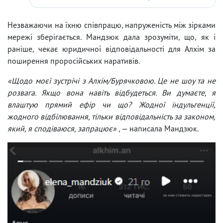
Незважаючи на їхню співпрацю, напруженість між зірками
мережі зберігається. Мандзюк дала зрозуміти, що, як і
раніше, чекає юридичної відповідальності для Алхім за
поширення проросійських наративів.
«Щодо моєї зустрічі з Алхім/Бурячковою. Це не шоу та не
розвага. Якщо вона навіть відбудеться. Ви думаєте, я
влаштую прямий ефір чи що? Жодної індульгенції,
жодного відбілювання, тільки відповідальність за законом,
який, я сподіваюся, запрацює»
, — написала Мандзюк.