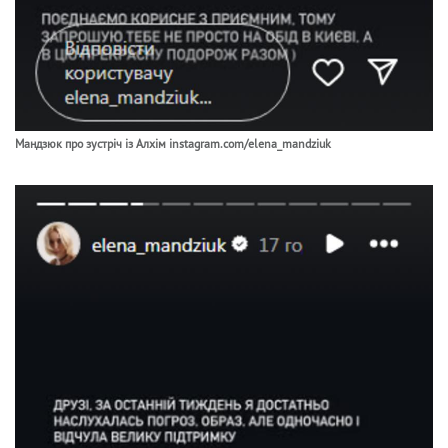
Мандзюк про зустріч із Алхім instagram.com/elena_mandziuk