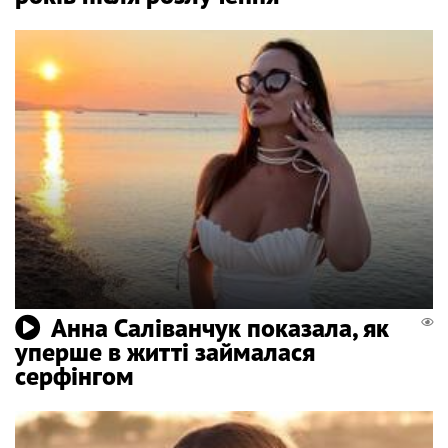
Анна Саліванчук показала, як
уперше в житті займалася
серфінгом