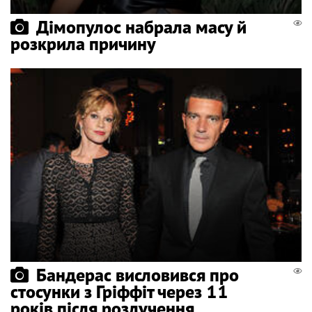
Дімопулос набрала масу й
розкрила причину
Бандерас висловився про
стосунки з Гріффіт через 11
років після розлучення