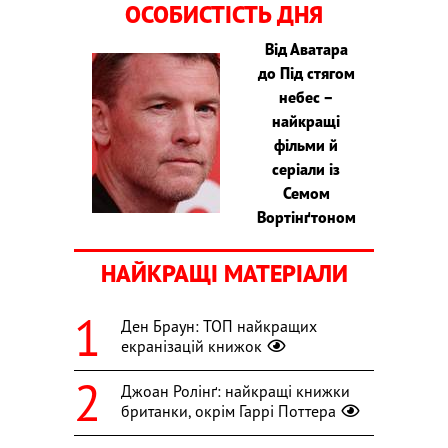
ОСОБИСТІСТЬ ДНЯ
Від Аватара
до Під стягом
небес –
найкращі
фільми й
серіали із
Семом
Вортінґтоном
НАЙКРАЩІ МАТЕРІАЛИ
Ден Браун: ТОП найкращих
екранізацій книжок
Джоан Ролінґ: найкращі книжки
британки, окрім Гаррі Поттера