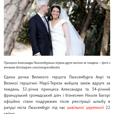
Принцеса Александра Люксембурзька зіграла друге весілля за тиждень — фото з
вінчання ©instagram.com/courgrandducale
Єдина дочка Великого герцога Люксембурга Анрі та
Великої герцогині Марії-Терези вийшла заміж вдруге за
тиждень. 32-річна принцеса Александра та 34-річний
французький громадський діяч і бізнесмен Ніколя Багорі
офіційно стали подружжям після реєстрації шлюбу в
ратуші міста Люксембург під час
цивільної церемонії
22
квітня.