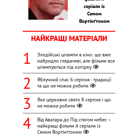
серіали із
Семом
Вортінґтоном
НАЙКРАЩІ МАТЕРІАЛИ
Злодійські штампи в кіно: що вже
набридло глядачеві, але фільми все
штампуються під копірку
Яблучний спас 6 серпня - традиції
та що не можна робити
Яке церковне свято 8 серпня і що
не можна робити
Від Аватара до Під стягом небес –
найкращі фільми й серіали із
Семом Вортінґтоном