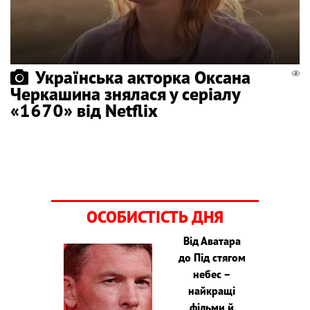
Українська акторка Оксана
Черкашина знялася у серіалу
«1670» від Netflix
ОСОБИСТІСТЬ ДНЯ
Від Аватара
до Під стягом
небес –
найкращі
фільми й