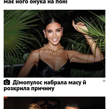
має його онука на поні
Дімопулос набрала масу й
розкрила причину