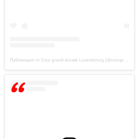
Публикация от Cour grand-ducale Luxembourg (@courgrandducale)