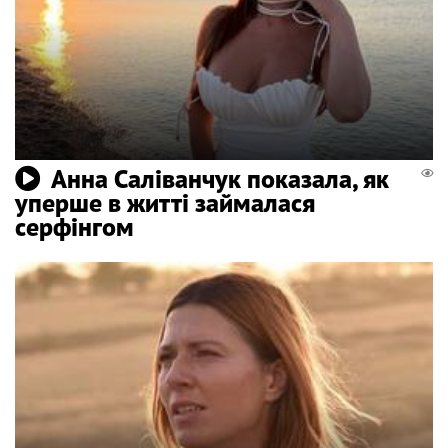
Анна Саліванчук показала, як
уперше в житті займалася
серфінгом