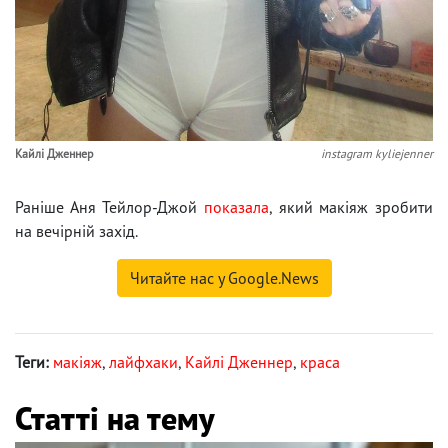
Кайлі Дженнер
instagram kyliejenner
Раніше Аня Тейлор-Джой
показала
, який макіяж зробити
на вечірній захід.
Читайте нас у Google.News
Теги:
макіяж
,
лайфхаки
,
Кайлі Дженнер
,
краса
Статті на тему