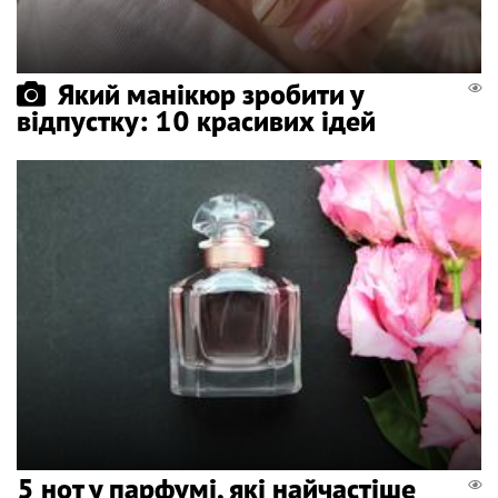
Який манікюр зробити у
відпустку: 10 красивих ідей
5 нот у парфумі, які найчастіше