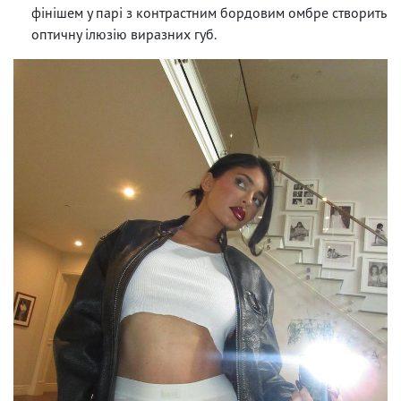
фінішем у парі з контрастним бордовим омбре створить
оптичну ілюзію виразних губ.