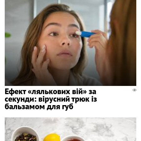
Ефект «лялькових вій» за
секунди: вірусний трюк із
бальзамом для губ