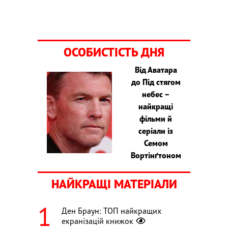
ОСОБИСТІСТЬ ДНЯ
Від Аватара
до Під стягом
небес –
найкращі
фільми й
серіали із
Семом
Вортінґтоном
НАЙКРАЩІ МАТЕРІАЛИ
Ден Браун: ТОП найкращих
екранізацій книжок