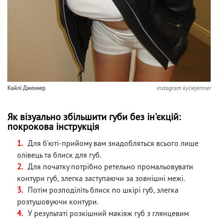
Кайлі Дженнер
instagram kyliejenner
Як візуально збільшити губи без ін'єкцій:
покрокова інструкція
Для б'юті-прийому вам знадобляться всього лише
олівець та блиск для губ.
Для початку потрібно ретельно промальовувати
контури губ, злегка заступаючи за зовнішні межі.
Потім розподіліть блиск по шкірі губ, злегка
розтушовуючи контури.
У результаті розкішний макіяж губ з глянцевим