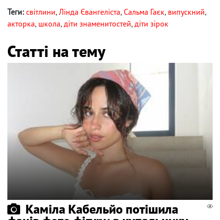
Теги:
світлини
,
Лінда Євангеліста
,
Сальма Гаєк
,
випускний
,
акторка
,
школа
,
діти знаменитостей
,
діти зірок
Статті на тему
Каміла Кабельйо потішила