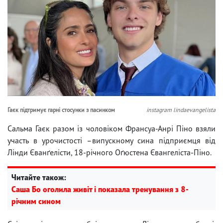
Гаєк підтримує гарні стосунки з пасинком
instagram lindaevangelista
Сальма Гаєк разом із чоловіком Франсуа-Анрі Піно взяли
участь в урочистості –випускному сина підприємця від
Лінди Єванґелісти, 18-річного Оґюстена Євангеліста-Піно.
Читайте також:
Саша Бо оголила живіт і показала тренування з 8-
річним сином