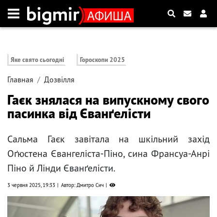
Яке свято сьогодні
Гороскопи 2025
Главная
Дозвілля
Гаєк знялася на випускному свого
пасинка від Єванґелісти
Сальма Гаєк завітала на шкільний захід
Оґюстена Євангеліста-Піно, сина Франсуа-Анрі
Піно й Лінди Єванґелісти.
3 червня 2025, 19:33
Автор: Дмитро Сич