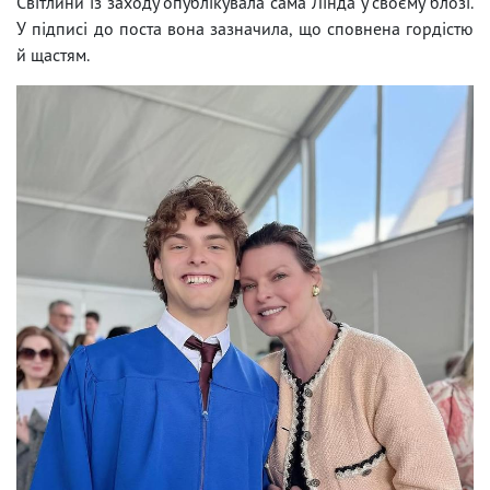
Світлини із заходу опублікувала сама Лінда у своєму блозі.
У підписі до поста вона зазначила, що сповнена гордістю
й щастям.