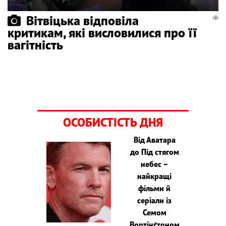
Вітвіцька відповіла
критикам, які висловилися про її
вагітність
ОСОБИСТІСТЬ ДНЯ
Від Аватара
до Під стягом
небес –
найкращі
фільми й
серіали із
Семом
Вортінґтоном