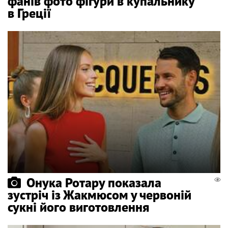
фанів фото фігури в купальнику
в Греції
Онука Ротару показала
зустріч із Жакмюсом у червоній
сукні його виготовлення