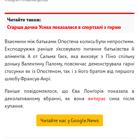
Читайте також:
Старша дочка Усика показалася в спортзалі з гирею
Взаємини між батьками Оґюстена колись були непростими.
Експодружжя раніше з’ясовувало питання батьківства й
аліментів. А от Сальма Гаєк, яка виховує з Піно спільну
доньку Валентину Палому, повсякчас демонструвала гарні
стосунки як із Оґюстеном, так і з його братом від першого
шлюбу Франсуа-Анрі.
Раніше повідомлялося, що Єва Лонґорія показала в
декольтованому вбранні, як вона
витирає
сина після
купання.
Читайте нас у Google.News