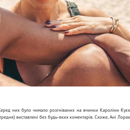
Серед них було чимало розгніваних на вчинки Кароліни Кує
опередня) виставлені без будь-яких коментарів. Схоже, Ані Лора