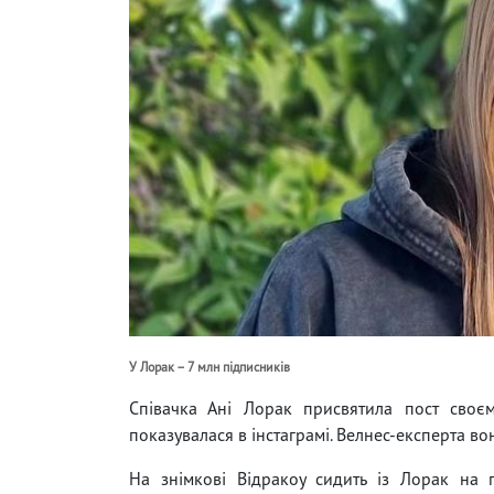
У Лорак – 7 млн підписників
Співачка Ані Лорак присвятила пост своєм
показувалася в інстаграмі. Велнес-експерта во
На знімкові Відракоу сидить із Лорак на 