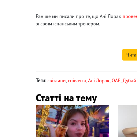
Раніше ми писали про те, що Ані Лорак
прове
зі своїм іспанським тренером.
Чита
Теги:
світлини
,
співачка
,
Ані Лорак
,
ОАЕ
,
Дубай
Статті на тему