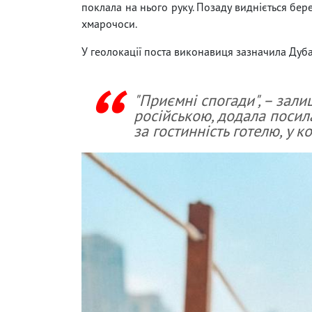
поклала на нього руку. Позаду видніється бере
хмарочоси.
У геолокації поста виконавиця зазначила Дуба
"Приємні спогади", – зали
російською, додала посила
за гостинність готелю, у 