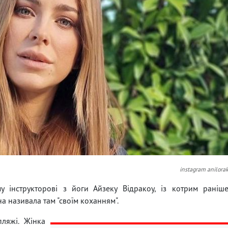
instagram anilora
у інструкторові з йоги Айзеку Відракоу, із котрим раніш
на називала там "своїм коханням".
пляжі. Жінка