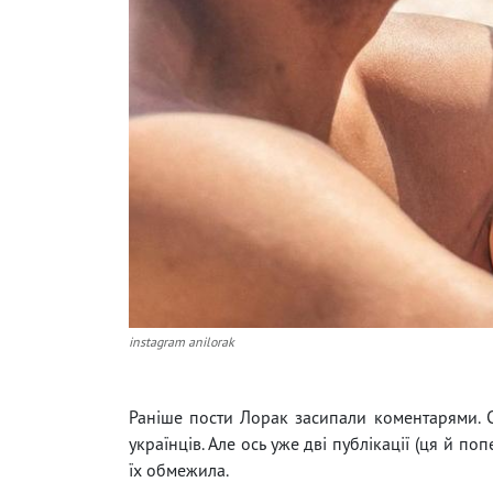
instagram anilorak
Раніше пости Лорак засипали коментарями. 
українців. Але ось уже дві публікації (ця й п
їх обмежила.