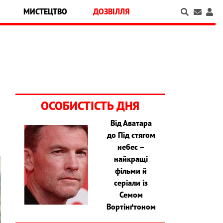
МИСТЕЦТВО
ДОЗВІЛЛЯ
ОСОБИСТІСТЬ ДНЯ
Від Аватара
до Під стягом
небес –
найкращі
фільми й
серіали із
Семом
Вортінґтоном