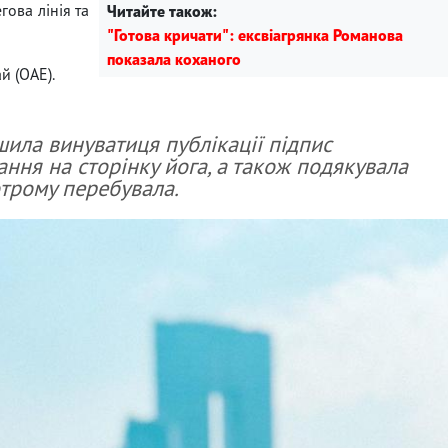
гова лінія та
Читайте також:
"Готова кричати": ексвіагрянка Романова
показала коханого
й (ОАЕ).
шила винуватиця публікації підпис
ння на сторінку йога, а також подякувала
котрому перебувала.