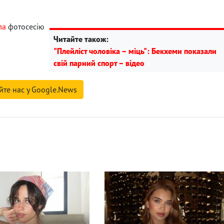
ла
фотосесію
Читайте також:
"Плейліст чоловіка – міць": Бекхеми показали
свій парний спорт – відео
йте нас у Google.News