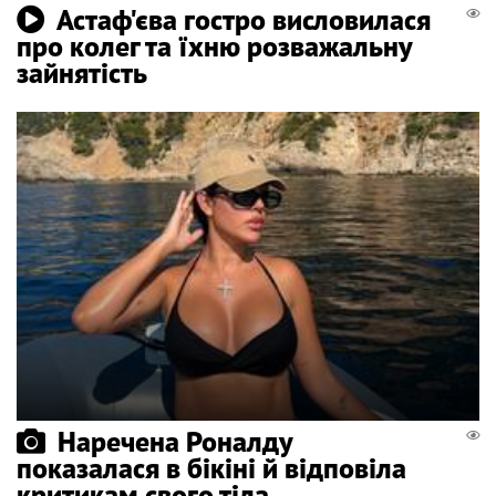
Астаф'єва гостро висловилася
про колег та їхню розважальну
зайнятість
Наречена Роналду
показалася в бікіні й відповіла
критикам свого тіла