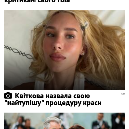
Квіткова назвала свою
"найтупішу" процедуру краси