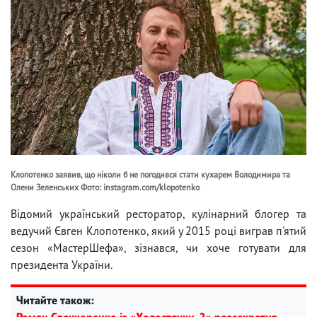
Клопотенко заявив, що ніколи б не погодився стати кухарем Володимира та
Олени Зеленських Фото: instagram.com/klopotenko
Відомий український ресторатор, кулінарний блогер та
ведучий Євген Клопотенко, який у 2015 році виграв п'ятий
сезон «МастерШефа», зізнався, чи хоче готувати для
президента України.
Читайте також:
Роман Свечкоренко із «Холостячки-2» розсекретив