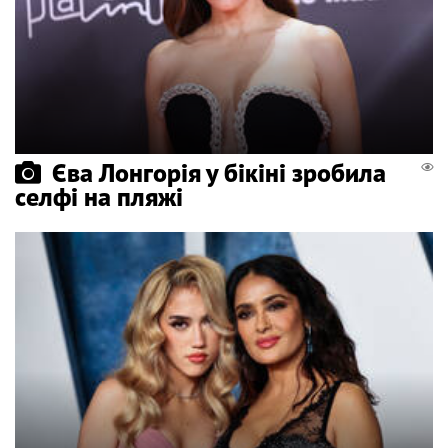
Єва Лонгорія у бікіні зробила
селфі на пляжі