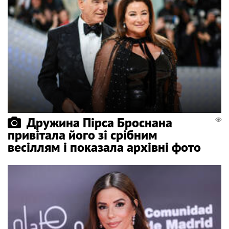
Дружина Пірса Броснана
привітала його зі срібним
весіллям і показала архівні фото