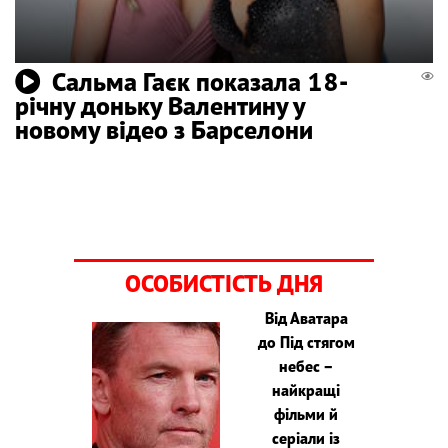
Сальма Гаєк показала 18-
річну доньку Валентину у
новому відео з Барселони
ОСОБИСТІСТЬ ДНЯ
Від Аватара
до Під стягом
небес –
найкращі
фільми й
серіали із