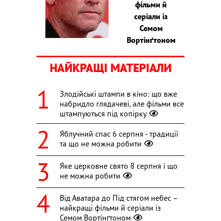
фільми й
серіали із
Семом
Вортінґтоном
НАЙКРАЩІ МАТЕРІАЛИ
Злодійські штампи в кіно: що вже
набридло глядачеві, але фільми все
штампуються під копірку
Яблучний спас 6 серпня - традиції
та що не можна робити
Яке церковне свято 8 серпня і що
не можна робити
Від Аватара до Під стягом небес –
найкращі фільми й серіали із
Семом Вортінґтоном