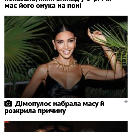
має його онука на поні
Дімопулос набрала масу й
розкрила причину