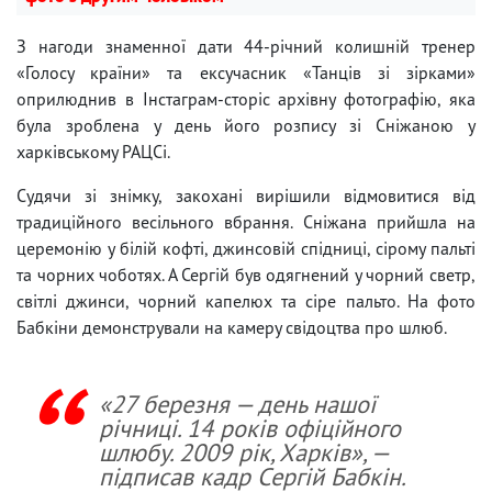
З нагоди знаменної дати 44-річний колишній тренер
«Голосу країни» та ексучасник «Танців зі зірками»
оприлюднив в Інстаграм-сторіс архівну фотографію, яка
була зроблена у день його розпису зі Сніжаною у
харківському РАЦСі.
Судячи зі знімку, закохані вирішили відмовитися від
традиційного весільного вбрання. Сніжана прийшла на
церемонію у білій кофті, джинсовій спідниці, сірому пальті
та чорних чоботях. А Сергій був одягнений у чорний светр,
світлі джинси, чорний капелюх та сіре пальто. На фото
Бабкіни демонстрували на камеру свідоцтва про шлюб.
«27 березня — день нашої
річниці. 14 років офіційного
шлюбу. 2009 рік, Харків», —
підписав кадр Сергій Бабкін.