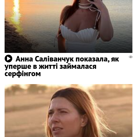
Анна Саліванчук показала, як
уперше в житті займалася
серфінгом