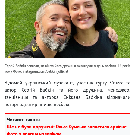
Сергій Бабкін показав, як він та його дружина виглядали у день весілля 14 років
тому Фото: instagram.com/babkin_official
Відомий український музикант, учасник гурту 5'nizza та
актор Сергій Бабкін та його дружина, менеджер,
танцівниця та акторка Сніжана Бабкіна відзначили
чотирнадцяту річницю весілля.
Читайте також:
Ще не були одружені: Ольга Сумська запостила архівне
фото з другим чоловіком