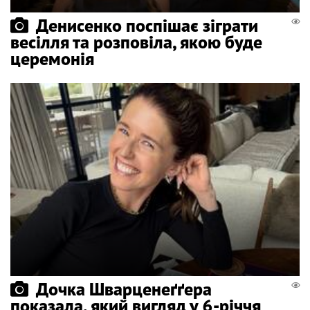
Денисенко поспішає зіграти
весілля та розповіла, якою буде
церемонія
Дочка Шварценеґґера
показала, який вигляд у 6-річчя