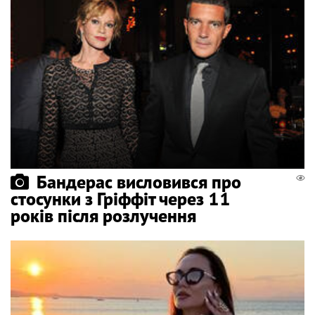
Бандерас висловився про
стосунки з Гріффіт через 11
років після розлучення