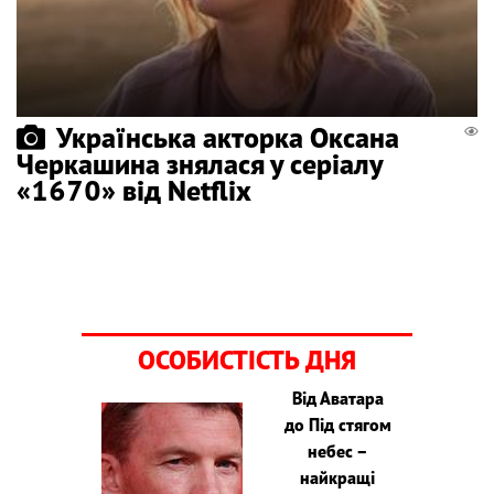
Українська акторка Оксана
Черкашина знялася у серіалу
«1670» від Netflix
ОСОБИСТІСТЬ ДНЯ
Від Аватара
до Під стягом
небес –
найкращі