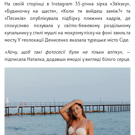
На своїй сторінці в Instagram 35-річна зірка «Зв’язку»,
«Будиночку на щастя», «Коли ти вийдеш заміж?» та
«Песиків» опублікувала підбірку пляжних кадрів, де
спокусливо позувала у світло-бежевому роздільному
купальнику у стилі мушлі на мокрому піску на фоні хвиль та
мосту. У геолокації Денисенко вказала турецьке місто Сіде.
«Хочу, щоб такі фотосесії були не тільки влітку»,
—
підписала Наталка, додавши емодзі у вигляді білого серця.