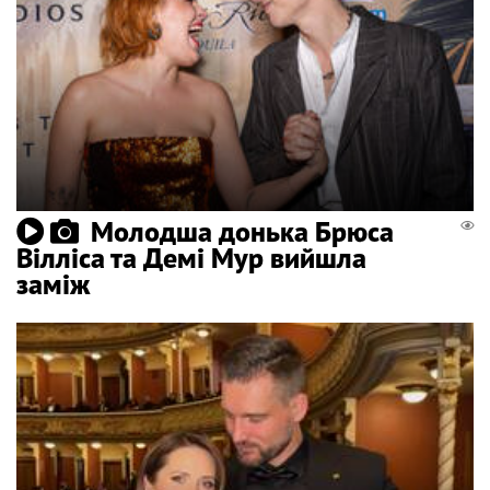
Молодша донька Брюса
Вілліса та Демі Мур вийшла
заміж