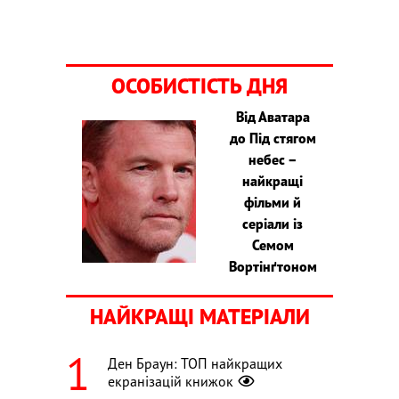
ОСОБИСТІСТЬ ДНЯ
Від Аватара
до Під стягом
небес –
найкращі
фільми й
серіали із
Семом
Вортінґтоном
НАЙКРАЩІ МАТЕРІАЛИ
Ден Браун: ТОП найкращих
екранізацій книжок