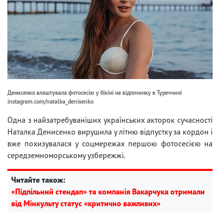
Денисенко влаштувала фотосесію у бікіні на відпочинку в Туреччині
instagram.com/natalka_denisenko
Одна з найзатребуваніших українських акторок сучасності
Наталка Денисенко вирушила у літню відпустку за кордон і
вже похизувалася у соцмережах першою фотосесією на
середземноморському узбережжі.
Читайте також:
«Підпільний стендап» та компанія Вакарчука отримали
від Мінкульту статус «критично важливих»