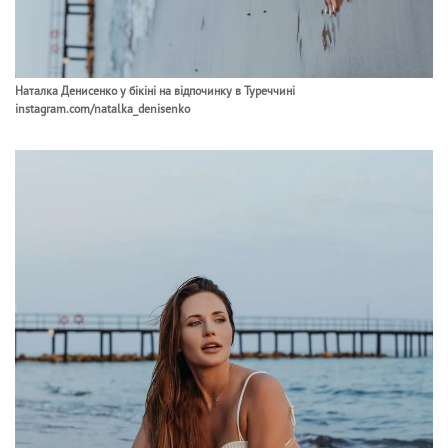
Наталка Денисенко у бікіні на відпочинку в Туреччині
instagram.com/natalka_denisenko