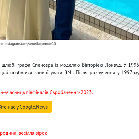
о: instagram.com/ameliaspencer15
 шлюбі графа Спенсера із моделлю Вікторією Локвуд. У 199
 щоб позбутися зайвої уваги ЗМІ. Після розлучення у 1997-м
н-учасниць півфіналів Євробачення-2023.
йте нас у Google.News
 родина
,
весілля зірок