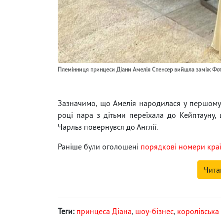
Племінниця принцеси Діани Амелія Спенсер вийшла заміж Фот
Зазначимо, що Амелія народилася у першому
році пара з дітьми переїхала до Кейптауну,
Чарльз повернувся до Англії.
Раніше були оголошені
порядкові номери краї
Чита
Теги:
принцеса Діана
,
шоу-бізнес
,
королівська