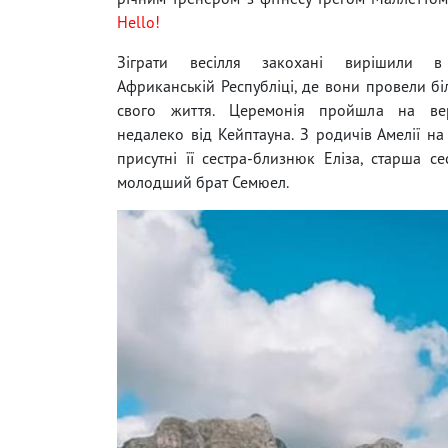
Hello!
Зіграти весілля закохані вирішили в
Африканській Республіці, де вони провели бі
свого життя. Церемонія пройшла на ве
недалеко від Кейптауна. З родичів Амелії на 
присутні її сестра-близнюк Еліза, старша сес
молодший брат Семюел.