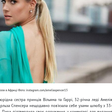
ілля в Африці Фото: instagram.com/ameliaspencer15
рідна сестра принців Вільяма та Гаррі, 32-річна леді Амелі
арльза Спенсера нещодавно пов'язала себе узами шлюбу з 33
. Пара підтвердила своє одруження у коментарі для виданн