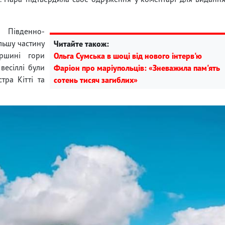
 Південно-
льшу частину
Читайте також:
ршині гори
Ольга Сумська в шоці від нового інтерв'ю
весіллі були
Фаріон про маріупольців: «Зневажила пам'ять
тра Кітті та
сотень тисяч загиблих»