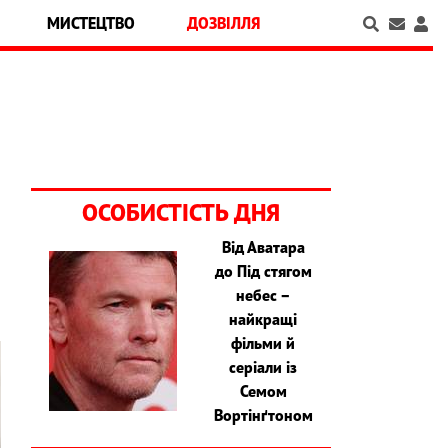
МИСТЕЦТВО
ДОЗВІЛЛЯ
ОСОБИСТІСТЬ ДНЯ
Від Аватара
до Під стягом
небес –
найкращі
фільми й
серіали із
Семом
Вортінґтоном