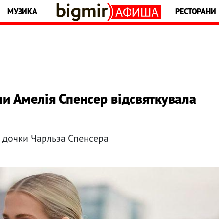
МУЗИКА
РЕСТОРАНИ
и Амелія Спенсер відсвяткувала
ї дочки Чарльза Спенсера