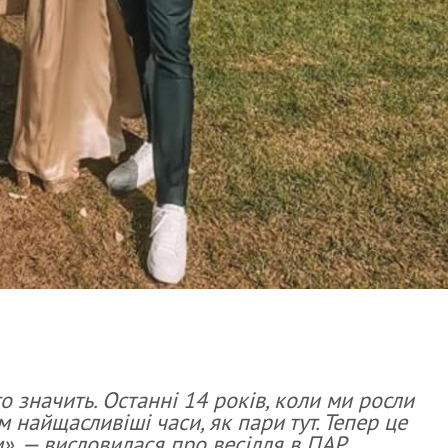
то значить. Останні 14 років, коли ми росли
ом найщасливіші часи, як пари тут. Тепер це
», — висловилася про весілля в ПАР