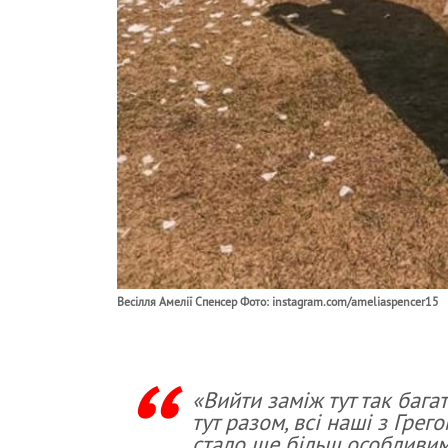
Весілля Амелії Спенсер Фото: instagram.com/ameliaspencer15
«Вийти заміж тут так бага
тут разом, всі наші з Грег
стало ще більш особливим