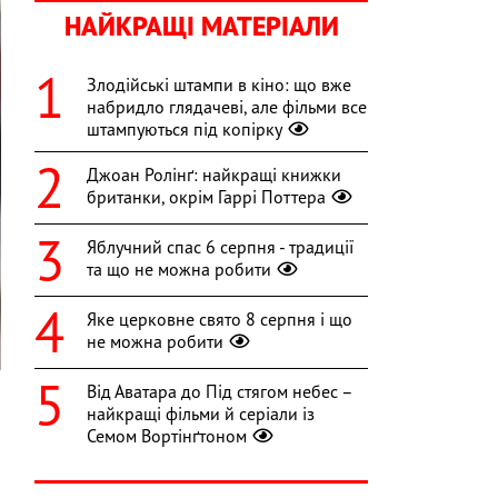
НАЙКРАЩІ МАТЕРІАЛИ
Злодійські штампи в кіно: що вже
набридло глядачеві, але фільми все
штампуються під копірку
Джоан Ролінґ: найкращі книжки
британки, окрім Гаррі Поттера
Яблучний спас 6 серпня - традиції
та що не можна робити
Яке церковне свято 8 серпня і що
не можна робити
Від Аватара до Під стягом небес –
найкращі фільми й серіали із
Семом Вортінґтоном
я
-
я