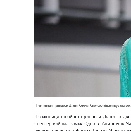
Племінниця принцеси Діани Амелія Спенсер відсвяткувала вес
Племінниця покійної принцеси Діани та двою
Спенсер вийшла заміж. Одна з п'яти дочок Ч
річним тренером з фітнесу Грегом Маллеттом