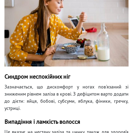
Синдром неспокійних ніг
Зазначається, що дискомфорт у ногах пов'язаний зі
зниженим рівнем заліза в крові. З дефіцитом варто додати
до дієти: яйця, бобові, субсуми, яблука, фіники, гречку,
устриці.
Випадіння і ламкість волосся
Це вказує на нестачу заліза та цинку, також для здоров’я