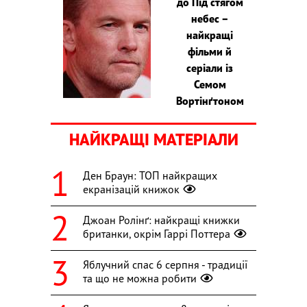
до Під стягом
небес –
найкращі
фільми й
серіали із
Семом
Вортінґтоном
НАЙКРАЩІ МАТЕРІАЛИ
Ден Браун: ТОП найкращих
екранізацій книжок
Джоан Ролінґ: найкращі книжки
британки, окрім Гаррі Поттера
Яблучний спас 6 серпня - традиції
та що не можна робити