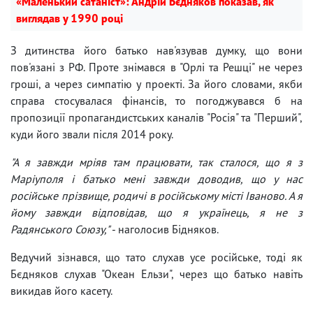
«Маленький сатаніст»: Андрій Бєдняков показав, як
виглядав у 1990 році
З дитинства його батько нав'язував думку, що вони
пов'язані з РФ. Проте знімався в "Орлі та Решці" не через
гроші, а через симпатію у проекті. За його словами, якби
справа стосувалася фінансів, то погоджувався б на
пропозиції пропагандистських каналів "Росія" та "Перший",
куди його звали після 2014 року.
"А я завжди мріяв там працювати, так сталося, що я з
Маріуполя і батько мені завжди доводив, що у нас
російське прізвище, родичі в російському місті Іваново. А я
йому завжди відповідав, що я українець, я не з
Радянського Союзу,"
- наголосив Бідняков.
Ведучий зізнався, що тато слухав усе російське, тоді як
Бєдняков слухав "Океан Ельзи", через що батько навіть
викидав його касету.