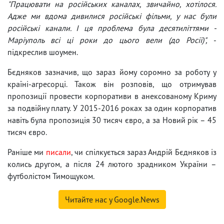
"Працювати на російських каналах, звичайно, хотілося.
Адже ми вдома дивилися російські фільми, у нас були
російські канали. І ця проблема була десятиліттями -
Маріуполь всі ці роки до цього вели (до Росії)",
-
підкреслив шоумен.
Бєдняков зазначив, що зараз йому соромно за роботу у
країні-агресорці. Також він розповів, що отримував
пропозиції провести корпоративи в анексованому Криму
за подвійну плату. У 2015-2016 роках за один корпоратив
навіть була пропозиція 30 тисяч євро, а за Новий рік – 45
тисяч євро.
Раніше ми
писали
, чи спілкується зараз Андрій Бєдняков із
колись другом, а після 24 лютого зрадником України –
футболістом Тимощуком.
Читайте нас у Google.News