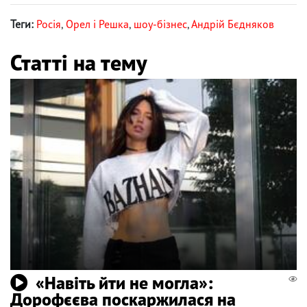
Теги:
Росія
,
Орел і Решка
,
шоу-бізнес
,
Андрій Бєдняков
Статті на тему
«Навіть йти не могла»:
Дорофєєва поскаржилася на