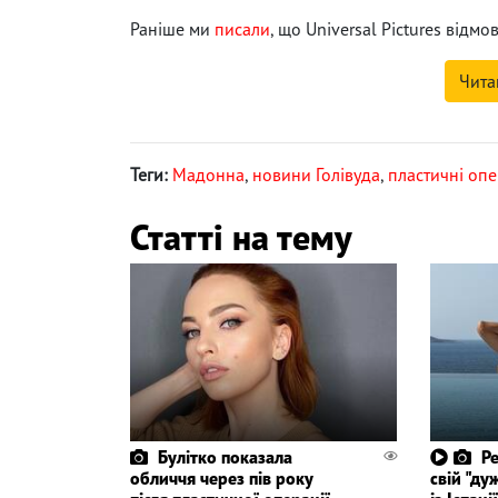
Раніше ми
писали
, що Universal Pictures від
Чита
Теги:
Мадонна
,
новини Голівуда
,
пластичні опе
Статті на тему
Булітко показала
Р
обличчя через пів року
свій "ду