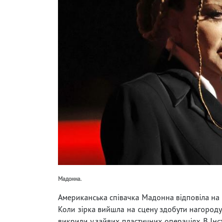
Мадонна.
Американська співачка Мадонна відповіла на 
Коли зірка вийшла на сцену здобути нагороду 
викрили у зайвих пластичних операціях. В Інс