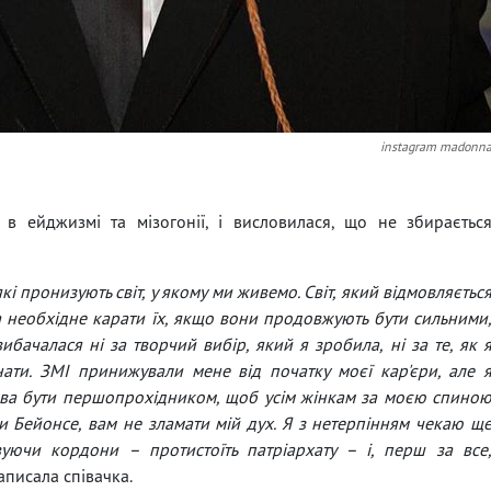
instagram madonn
 в ейджизмі та мізогонії, і висловилася, що не збираєтьс
які пронизують світ, у якому ми живемо. Світ, який відмовляєтьс
а необхідне карати їх, якщо вони продовжують бути сильними
бачалася ні за творчий вибір, який я зробила, ні за те, як 
ати. ЗМІ принижували мене від початку моєї кар'єри, але 
лива бути першопрохідником, щоб усім жінкам за моєю спино
и Бейонсе, вам не зламати мій дух. Я з нетерпінням чекаю щ
уючи кордони – протистоїть патріархату – і, перш за все
аписала співачка.