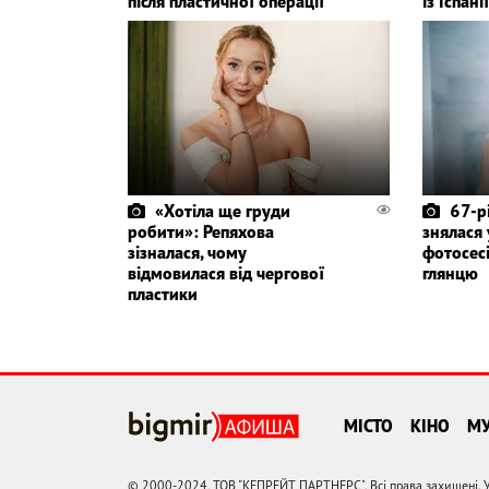
після пластичної операції
із Іспанії
«Хотіла ще груди
67-р
робити»: Репяхова
знялася 
зізналася, чому
фотосесі
відмовилася від чергової
глянцю
пластики
МІСТО
КІНО
М
© 2000-2024, ТОВ "КЕПРЕЙТ ПАРТНЕРС". Всі права захищені. У