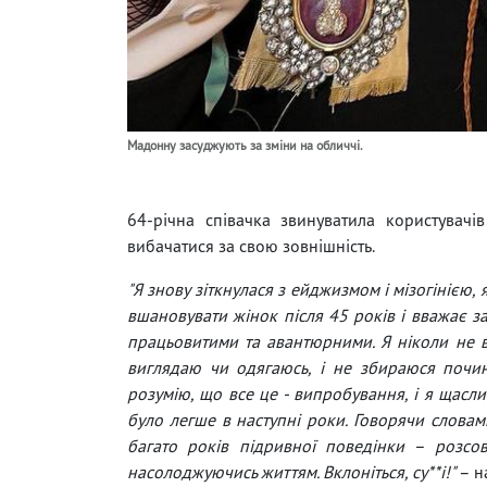
Мадонну засуджують за зміни на обличчі.
64-річна співачка звинуватила користувачів
вибачатися за свою зовнішність.
"Я знову зіткнулася з ейджизмом і мізогінією, 
вшановувати жінок після 45 років і вважає з
працьовитими та авантюрними. Я ніколи не ви
виглядаю чи одягаюсь, і не збираюся почин
розумію, що все це - випробування, і я щас
було легше в наступні роки. Говорячи словам
багато років підривної поведінки – розсов
насолоджуючись життям. Вклоніться, су**і!"
– н