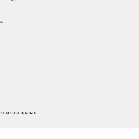
я.
куються на правах