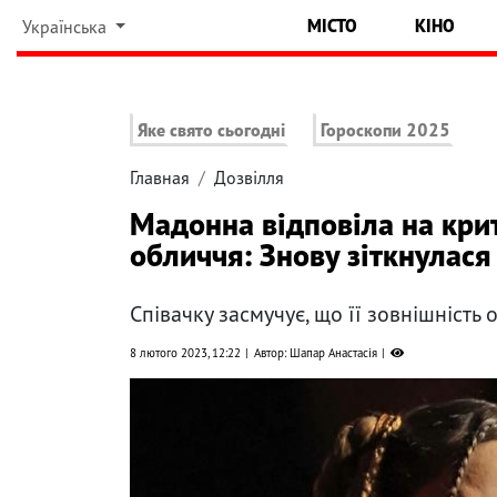
МІСТО
КІНО
Українська
Яке свято сьогодні
Гороскопи 2025
Главная
Дозвілля
Мадонна відповіла на кри
обличчя: Знову зіткнулася
Співачку засмучує, що її зовнішність 
8 лютого 2023, 12:22
Автор: Шапар Анастасія