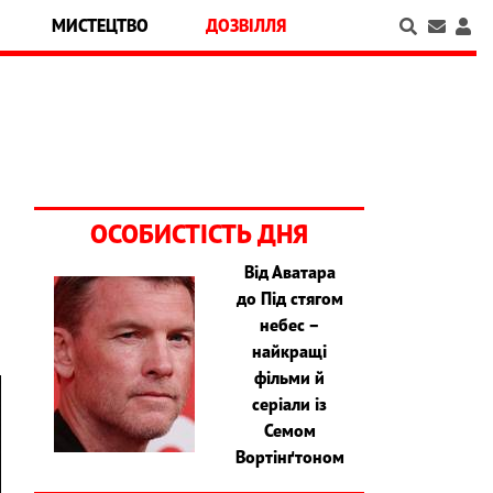
МИСТЕЦТВО
ДОЗВІЛЛЯ
ОСОБИСТІСТЬ ДНЯ
Від Аватара
до Під стягом
небес –
найкращі
фільми й
серіали із
Семом
Вортінґтоном