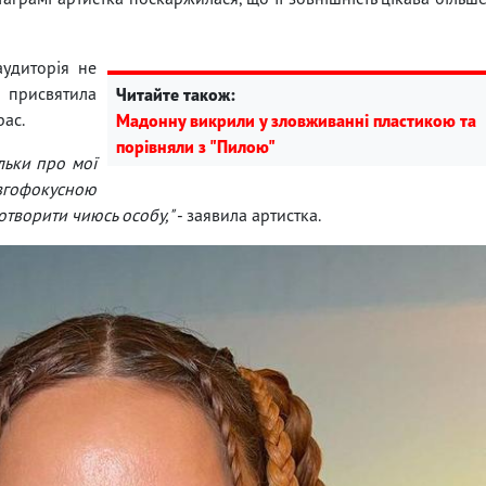
аудиторія не
а присвятила
Читайте також:
рас.
Мадонну викрили у зловживанні пластикою та
порівняли з "Пилою"
льки про мої
вгофокусною
творити чиюсь особу,"
- заявила артистка.