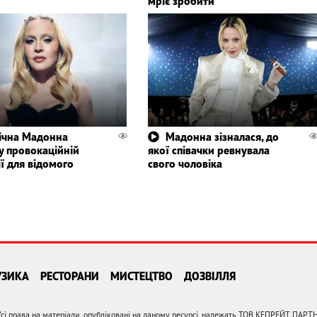
мріє зробити
ічна Мадонна
Мадонна зізналася, до
у провокаційній
якої співачки ревнувала
ї для відомого
свого чоловіка
УЗИКА
РЕСТОРАНИ
МИСТЕЦТВО
ДОЗВІЛЛЯ
сі права на матеріали, опубліковані на даному ресурсі, належать ТОВ КЕПРЕЙТ ПАРТ