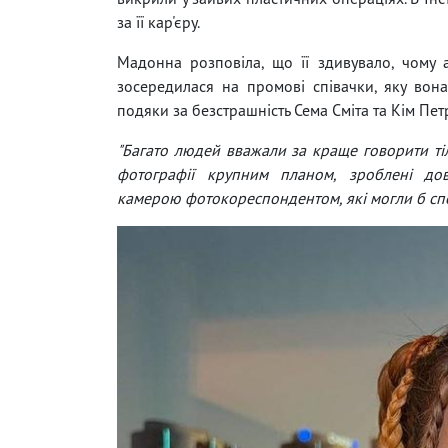
за її кар'єру.
Мадонна розповіла, що її здивувало, чому 
зосередилася на промові співачки, яку вон
подяки за безстрашність Сема Сміта та Кім Пет
"Багато людей вважали за краще говорити ті
фотографії крупним планом, зроблені до
камерою фотокореспондентом, які могли б спо