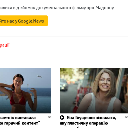
мовилися від зйомок документального фільму про Мадонну.
йте нас у Google.News
рації
ешетнік виставила
Яна Глущенко зізналася,
же гарячий контент"
яку пластичну операцію