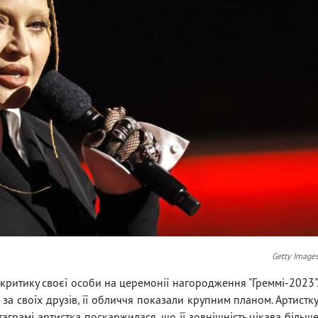
Getty Image
критику своєї особи на церемонії нагородження "Греммі-2023"
за своїх друзів, її обличчя показали крупним планом. Артистк
таграмі артистка поскаржилася, що її зовнішність цікава більш