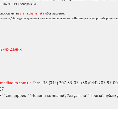
ЙТ ПАРТНЕРС» заборонено.
ерпосилання на
afisha.bigmir.net є
обов'язковим.
орів та/або аудіовізуальних творів правовласника Getty Images - суворо забороняєтьс
льних даних
mediadim.com.ua
Тел: +38 (044) 207-33-05, +38 (044) 207-97-00
-07
", "Спецпроект", "Новини компаній", "Актуально", "Промо", публі