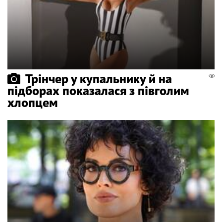
Трінчер у купальнику й на
підборах показалася з півголим
хлопцем