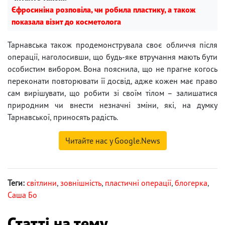
Єфросиніна розповіла, чи робила пластику, а також
показала візит до косметолога
Тарнавська також продемонструвала своє обличчя після
операції, наголосивши, що будь-яке втручання мають бути
особистим вибором. Вона пояснила, що не прагне когось
переконати повторювати її досвід, адже кожен має право
сам вирішувати, що робити зі своїм тілом – залишатися
природним чи внести незначні зміни, які, на думку
Тарнавської, приносять радість.
Читайте нас у Google.News
Теги:
світлини
,
зовнішність
,
пластичні операції
,
блогерка
,
Саша Бо
Статті на тему