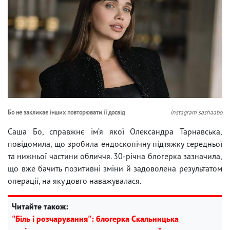
Бо не закликає інших повторювати її досвід
instagram sashaabo
Саша Бо, справжнє ім’я якої Олександра Тарнавська,
повідомила, що зробила ендоскопічну підтяжку середньої
та нижньої частини обличчя. 30-річна блогерка зазначила,
що вже бачить позитивні зміни й задоволена результатом
операції, на яку довго наважувалася.
Читайте також:
"Біль і розчарування": блогерка Скальницька