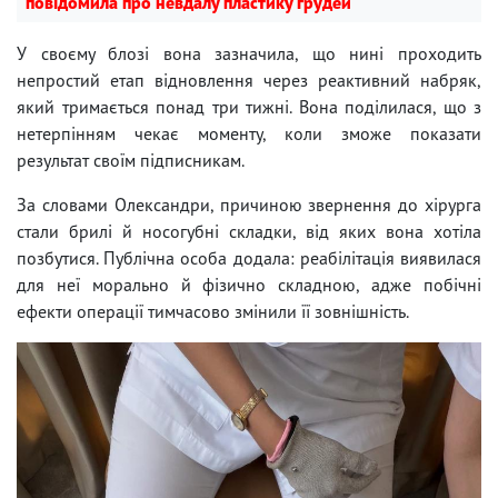
повідомила про невдалу пластику грудей
У своєму блозі вона зазначила, що нині проходить
непростий етап відновлення через реактивний набряк,
який тримається понад три тижні. Вона поділилася, що з
нетерпінням чекає моменту, коли зможе показати
результат своїм підписникам.
За словами Олександри, причиною звернення до хірурга
стали брилі й носогубні складки, від яких вона хотіла
позбутися. Публічна особа додала: реабілітація виявилася
для неї морально й фізично складною, адже побічні
ефекти операції тимчасово змінили її зовнішність.