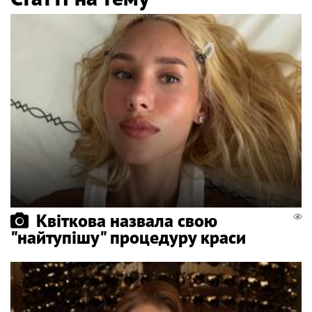
Квіткова назвала свою
"найтупішу" процедуру краси