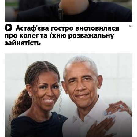
Астаф'єва гостро висловилася
про колег та їхню розважальну
зайнятість