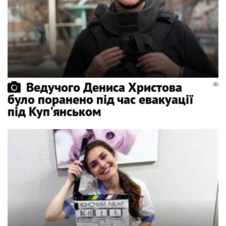
Ведучого Дениса Христова
було поранено під час евакуації
під Куп'янськом