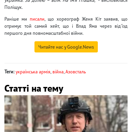
українка. За долею – воїн. На ім'я Пташка,
" - висловилася
Поліщук.
Раніше ми
писали
, що хореограф Женя Кіт заявив, що
отримує той самий хейт, що і Влад Яма через від'їзд
першого дня повномасштабної війни.
Читайте нас у Google.News
Теги:
українська армія
,
війна
,
Азовсталь
Статті на тему