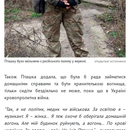
Пташку було звільнено з російського полону у вересні.
открытые источники
Також Пташка додала, що була б рада займатися
домашніми справами та бути хранителькою вогнища,
тільки сидіти бездіяльно не може, поки що в Україні
кровопролитна війна.
"Так, я не політик, медик чи військова. За освітою я –
музикант. Я – жінка... Я теж охоче б оберігала домашній
вогонь. Але мій будинок руйнують, а вогонь... По крові