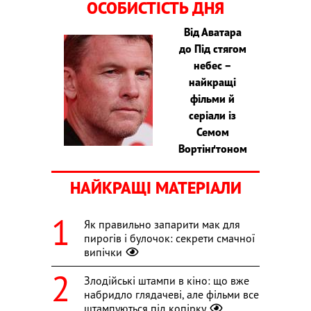
ОСОБИСТІСТЬ ДНЯ
Від Аватара
до Під стягом
небес –
найкращі
фільми й
серіали із
Семом
Вортінґтоном
НАЙКРАЩІ МАТЕРІАЛИ
Як правильно запарити мак для
пирогів і булочок: секрети смачної
випічки
Злодійські штампи в кіно: що вже
набридло глядачеві, але фільми все
штампуються під копірку