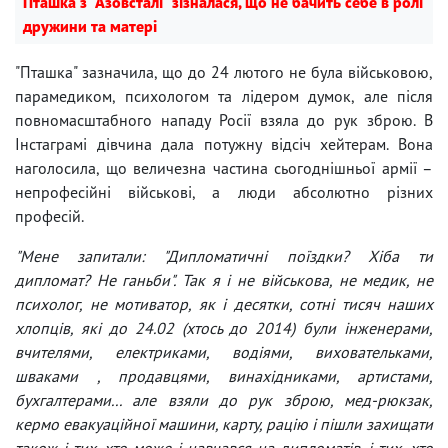
Пташка з "Азовсталі" зізналася, що не бачить себе в ролі
дружини та матері
"Пташка" зазначила, що до 24 лютого не була військовою,
парамедиком, психологом та лідером думок, але після
повномасштабного нападу Росії взяла до рук зброю. В
Інстаграмі дівчина дала потужну відсіч хейтерам. Вона
наголосила, що величезна частина сьогоднішньої армії –
непрофесійні військові, а люди абсолютно різних
професій.
"Мене запитали: "Дипломатичні поїздки? Хіба ти
дипломат? Не ганьби". Так я і не військова, не медик, не
психолог, не мотиватор, як і десятки, сотні тисяч наших
хлопців, які до 24.02 (хтось до 2014) були інженерами,
вчителями, електриками, водіями, виховательками,
шваками , продавцями, винахідниками, артистами,
бухгалтерами... але взяли до рук зброю, мед-рюкзак,
кермо евакуаційної машини, карту, рацію і пішли захищати
також і тих, хто може і навчався на дипломатів, і тих, хто