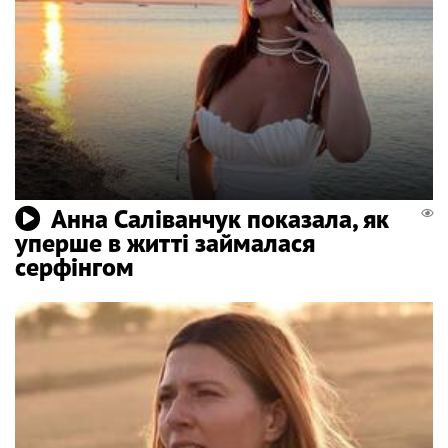
Анна Саліванчук показала, як
уперше в житті займалася
серфінгом