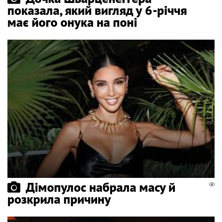
показала, який вигляд у 6-річчя
має його онука на поні
Дімопулос набрала масу й
розкрила причину