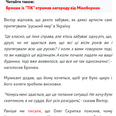
Читайте також:
Бронюк із "ТІК" отримав нагороду від Міноборони
Віктор відповів, що дехто забуває, як деякі артисти самі
притягували "руський мир" в Україну.
"Це класно, це їхня справа, але хтось забуває одну річ, що,
друзі, чи не здається вам, що всі ці вісім років ви і
притягували всю цю русню? І коли з вами говорили тоді,
то ви навідріз це відтинали. А коли почало падати на ваші
будинки, тоді вже виявилося, що все не так однозначно"
, -
наголосив Бронюк.
Музикант додав, що йому хочеться, щоб усе було щиро і
його колеги зробили висновки.
"Чомусь мені здається, що це питання ситуації. Не хочу бути
скептиком, я не суддя, Бог усіх розсудить",
- сказав Віктор.
Раніше ми
писали
, що Олег Скрипка пояснив, чому