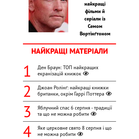
найкращі
фільми й
серіали із
Семом
Вортінґтоном
НАЙКРАЩІ МАТЕРІАЛИ
Ден Браун: ТОП найкращих
екранізацій книжок
Джоан Ролінґ: найкращі книжки
британки, окрім Гаррі Поттера
Яблучний спас 6 серпня - традиції
та що не можна робити
Яке церковне свято 8 серпня і що
не можна робити