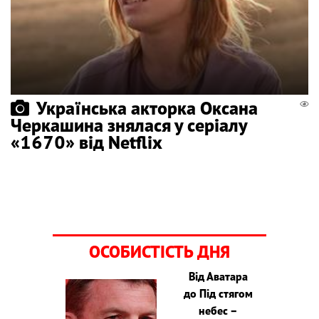
Українська акторка Оксана
Черкашина знялася у серіалу
«1670» від Netflix
ОСОБИСТІСТЬ ДНЯ
Від Аватара
до Під стягом
небес –