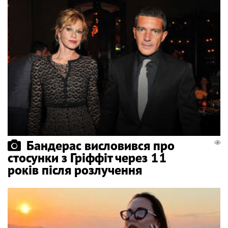
Бандерас висловився про
стосунки з Гріффіт через 11
років після розлучення