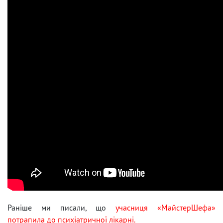
Раніше ми писали, що
учасниця «МайстерШефа»
потрапила до психіатричної лікарні.