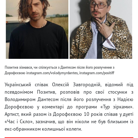
Позитив зізнався, чи спілкується з Дантесом після його розлучення з
Дорофєєвою instagram.com/volodymyrdantes, instagram.com/positiff
Український співак Олексій Завгородній, відомий під
псевдонімом Позитив, розповів про свої стосунки з
Володимиром Дантесом після його розлучення з Надією
Дорофєєвою у коментарі до програми «Тур зірками».
Артист, який разом із Дорофєєвою 10 років співав у дуеті
«Час і Скло», зазначив, що він ніколи не був близьким із
екс-обранником колишньої колеги.