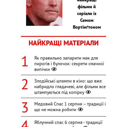
фільми й
серіали із
Семом
Вортінґтоном
НАЙКРАЩІ МАТЕРІАЛИ
Як правильно запарити мак для
пирогів і булочок: секрети смачної
випічки
Злодійські штампи в кіно: що вже
набридло глядачеві, але фільми все
штампуються під копірку
Медовий Спас 1 серпня – традиції і
що не можна робити
Яблучний спас 6 серпня - традиції