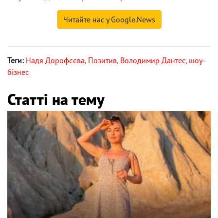
Читайте нас у Google.News
Теги:
Надя Дорофєєва
,
Позитив
,
Володимир Дантес
,
шоу-
бізнес
Статті на тему