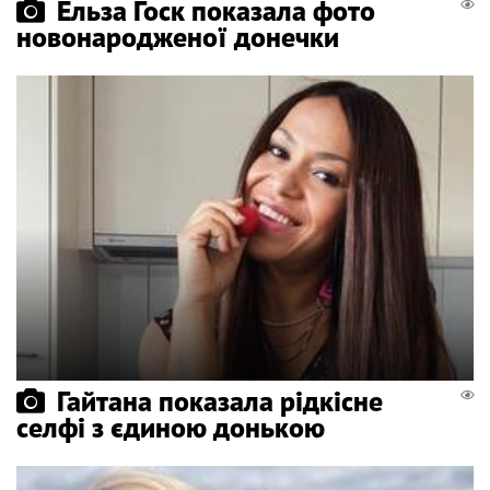
Ельза Госк показала фото
новонародженої донечки
Гайтана показала рідкісне
селфі з єдиною донькою