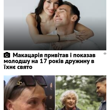
Макацарія привітав і показав
молодшу на 17 років дружину в
їхнє свято