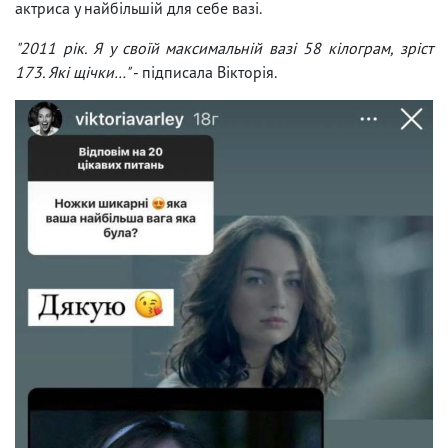
актриса у найбільшій для себе вазі.
"2011 рік. Я у своїй максимальній вазі 58 кілограм, зріст
173. Які щічки…"
- підписала Вікторія.