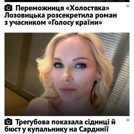
Переможниця «Холостяка»
Лозовицька розсекретила роман
з учасником «Голосу країни»
Трегубова показала сідниці й
бюст у купальнику на Сардинії