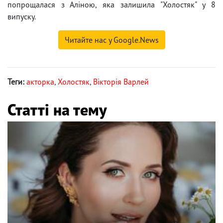
попрощалася з Аліною, яка залишила "Холостяк" у 8
випуску.
Читайте нас у Google.News
Теги:
акторка
,
Холостяк
,
Вікторія Варлей
Статті на тему