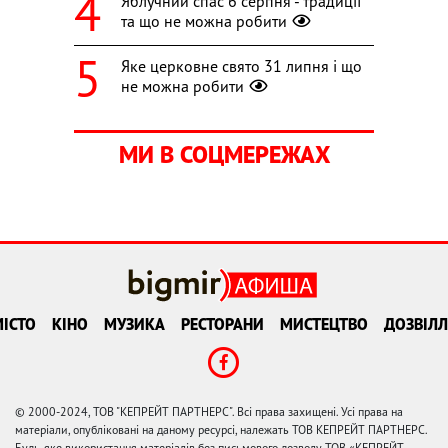
Яблучний спас 6 серпня - традиції
та що не можна робити
Яке церковне свято 31 липня і що
не можна робити
МИ В СОЦМЕРЕЖАХ
ІСТО
КІНО
МУЗИКА
РЕСТОРАНИ
МИСТЕЦТВО
ДОЗВІЛЛ
© 2000-2024, ТОВ "КЕПРЕЙТ ПАРТНЕРС". Всі права захищені. Усі права на
матеріали, опубліковані на даному ресурсі, належать ТОВ КЕПРЕЙТ ПАРТНЕРС.
Будь-яке використання матеріалів без письмового дозволу ТОВ «КЕПРЕЙТ