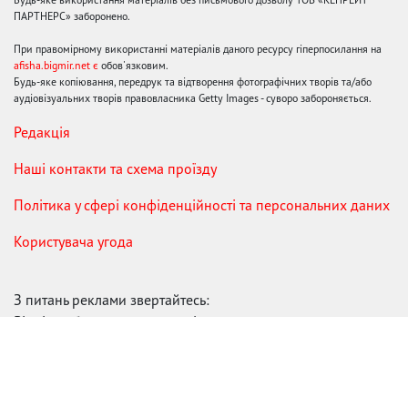
ПАРТНЕРС» заборонено.
При правомірному використанні матеріалів даного ресурсу гіперпосилання на
afisha.bigmir.net є
обов'язковим.
Будь-яке копіювання, передрук та відтворення фотографічних творів та/або
аудіовізуальних творів правовласника Getty Images - суворо забороняється.
Редакція
Наші контакти та схема проїзду
Політика у сфері конфіденційності та персональних даних
Користувача угода
З питань реклами звертайтесь:
Відділ роботи з прямими клієнтами:
reklama@mediadim.com.ua
Тел: +38 (044) 207-33-05, +38
(044) 207-97-00
Відділ роботи з РА: Тел./факс: +38 044 207-97-07