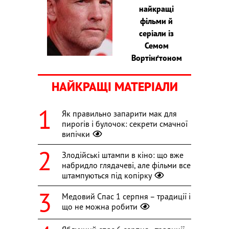
найкращі
фільми й
серіали із
Семом
Вортінґтоном
НАЙКРАЩІ МАТЕРІАЛИ
Як правильно запарити мак для
пирогів і булочок: секрети смачної
випічки
Злодійські штампи в кіно: що вже
набридло глядачеві, але фільми все
штампуються під копірку
Медовий Спас 1 серпня – традиції і
що не можна робити