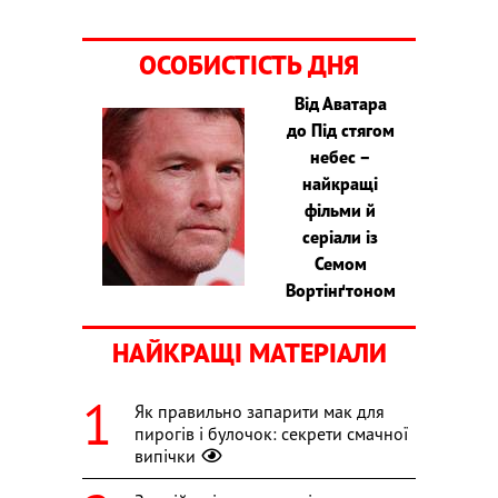
ОСОБИСТІСТЬ ДНЯ
Від Аватара
до Під стягом
небес –
найкращі
фільми й
серіали із
Семом
Вортінґтоном
НАЙКРАЩІ МАТЕРІАЛИ
Як правильно запарити мак для
пирогів і булочок: секрети смачної
випічки