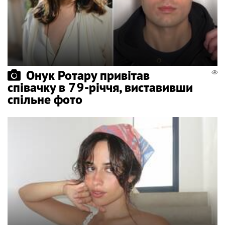
Онук Ротару привітав
співачку в 79-річчя, виставивши
спільне фото