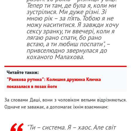
Тепер ти там, де була я, коли ми
зустрілися. Ми дуже різні. Зі
мною рік – за п’ять. Тобою я не
можу насититися. Я завжди хочу
сексу зранку, ти ввечері, коли я
лягаю рано спати, бо рано
встаю, а ти любиш поспати", –
привселюдно звернулася до
коханого Малахова.
Читайте також:
"Ранкова рутина": Колишня дружина Кличка
показалася в позах йоги
За словами Даші, вони з чоловіком вельми відрізняються.
Одначе не заважає, а допомагає їхнім взаєминам:
"Ти – система. Я – хаос. Але світ