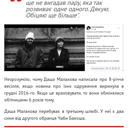
ще не вигадав пару, яка так
розвиває одне одного. Дякую.
Обіцяю ще більше".
Незрозуміло, чому Даша Малахова написала про 8-річчя
весілля, якщо новина про їхнє одруження виринула в
грудні 2016-го. Якщо це враховувати, то вони обмінялися
обітницями 6 років тому.
Даша Малахова перебуває в третьому шлюбі. У неї є два
сини від другого обранця Чаби Бакоша.