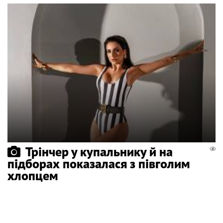
Трінчер у купальнику й на
підборах показалася з півголим
хлопцем