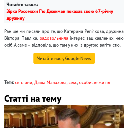
Читайте також:
Зірка Росомахи Г'ю Джекман показав свою 67-річну
дружину
Раніше ми писали про те, що Катерина Реп’яхова, дружина
Віктора Павліка,
задовольнила
інтерес зацікавлених нею
осіб. А саме – відповіла, що там у них із другою вагітністю.
Читайте нас у Google.News
Теги:
світлини
,
Даша Малахова
,
секс
,
особисте життя
Статті на тему