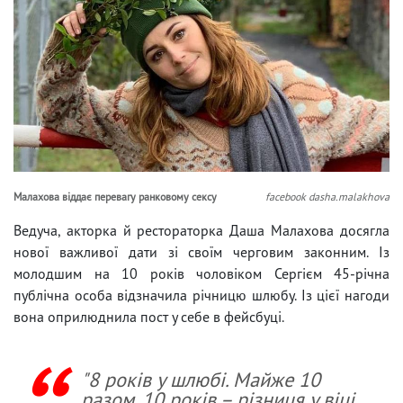
Малахова віддає перевагу ранковому сексу
facebook dasha.malakhova
Ведуча, акторка й рестораторка Даша Малахова досягла
нової важливої дати зі своїм черговим законним. Із
молодшим на 10 років чоловіком Сергієм 45-річна
публічна особа відзначила річницю шлюбу. Із цієї нагоди
вона оприлюднила пост у себе в фейсбуці.
"8 років у шлюбі. Майже 10
разом. 10 років – різниця у віці.