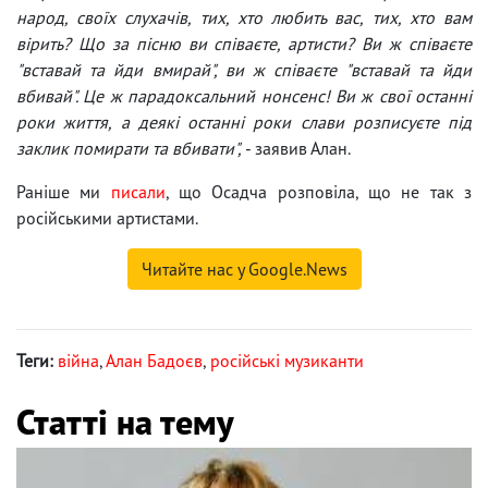
народ, своїх слухачів, тих, хто любить вас, тих, хто вам
вірить? Що за пісню ви співаєте, артисти? Ви ж співаєте
"вставай та йди вмирай", ви ж співаєте "вставай та йди
вбивай". Це ж парадоксальний нонсенс! Ви ж свої останні
роки життя, а деякі останні роки слави розписуєте під
заклик помирати та вбивати",
- заявив Алан.
Раніше ми
писали
, що Осадча розповіла, що не так з
російськими артистами.
Читайте нас у Google.News
Теги:
війна
,
Алан Бадоєв
,
російські музиканти
Статті на тему