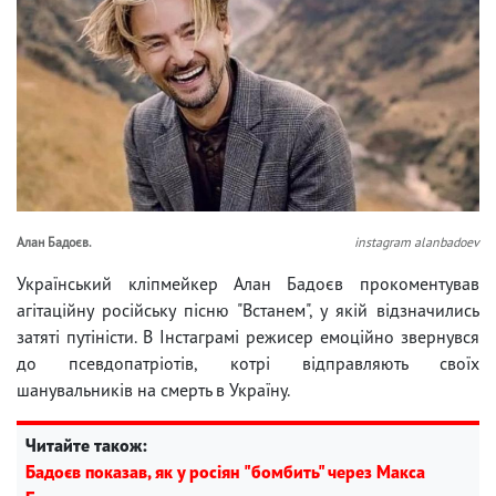
Алан Бадоєв.
instagram alanbadoev
Український кліпмейкер Алан Бадоєв прокоментував
агітаційну російську пісню "Встанем", у якій відзначились
затяті путіністи. В Інстаграмі режисер емоційно звернувся
до псевдопатріотів, котрі відправляють своїх
шанувальників на смерть в Україну.
Читайте також:
Бадоєв показав, як у росіян "бомбить" через Макса