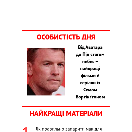
ОСОБИСТІСТЬ ДНЯ
Від Аватара
до Під стягом
небес –
найкращі
фільми й
серіали із
Семом
Вортінґтоном
НАЙКРАЩІ МАТЕРІАЛИ
Як правильно запарити мак для