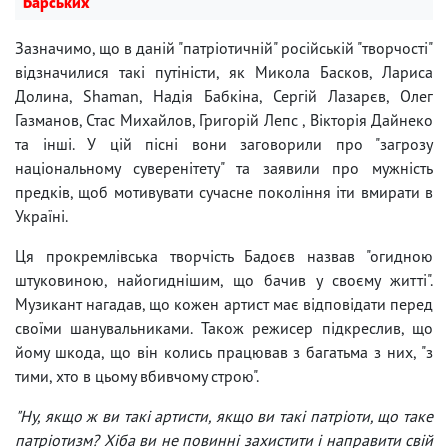
Барських
Зазначимо, що в даній "патріотичній" російській "творчості"
відзначилися такі путіністи, як Микола Басков, Лариса
Долина, Shaman, Надія Бабкіна, Сергій Лазарєв, Олег
Газманов, Стас Михайлов, Григорій Лепс , Вікторія Дайнеко
та інші. У цій пісні вони заговорили про "загрозу
національному суверенітету" та заявили про мужність
предків, щоб мотивувати сучасне покоління іти вмирати в
Україні.
Ця прокремлівська творчість Бадоєв назвав "огидною
штуковиною, найогиднішим, що бачив у своєму житті".
Музикант нагадав, що кожен артист має відповідати перед
своїми шанувальниками. Також режисер підкреслив, що
йому шкода, що він колись працював з багатьма з них, "з
тими, хто в цьому вбивчому строю".
"Ну, якщо ж ви такі артисти, якщо ви такі патріоти, що таке
патріотизм? Хіба ви не повинні захистити і направити свій