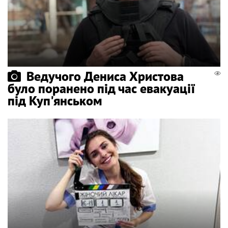
Ведучого Дениса Христова
було поранено під час евакуації
під Куп'янськом