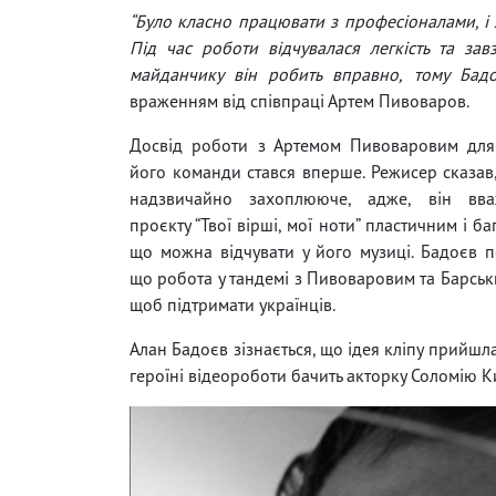
“Було класно працювати з професіоналами, і
Під час роботи відчувалася легкість та зав
майданчику він робить вправно, тому Бад
враженням від співпраці Артем Пивоваров.
Досвід роботи з Артемом Пивоваровим для
його команди стався вперше. Режисер сказав
надзвичайно захоплююче, адже, він вва
проєкту “Твої вірші, мої ноти” пластичним і б
що можна відчувати у його музиці. Бадоєв 
що робота у тандемі з Пивоваровим та Барськи
щоб підтримати українців.
Алан Бадоєв зізнається, що ідея кліпу прийшл
героїні відеороботи бачить акторку Соломію К