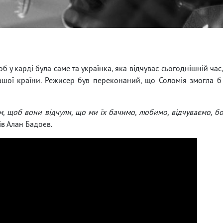
 у карді була саме та українка, яка відчуває сьогоднішній час
ашої країни. Режисер був переконаний, що Соломія змогла 
, щоб вони відчули, що ми їх бачимо, любимо, відчуваємо, б
ів Алан Бадоєв.