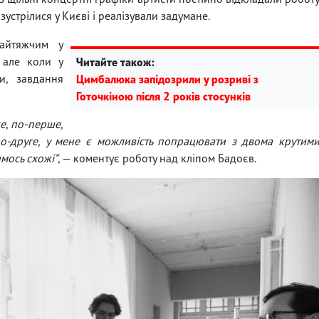
устрілися у Києві і реалізували задумане.
айтяжчим у
 але коли у
Читайте також:
и, завдання
Цимбалюка запідозрили у розриві з
Готочкіною після 2 років стосунків
е, по-перше,
по-друге, у мене є можливість попрацювати з двома крутим
имось схожі”
, — коментує роботу над кліпом Бадоєв.