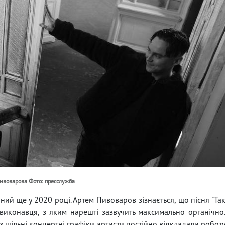
Пивоварова Фото: пресслужба
ий ще у 2020 році. Артем Пивоваров зізнається, що пісня "Та
 виконавця, з яким нарешті зазвучить максимально органічно
 щільні концертні графіки артисти постійно відкладали робот