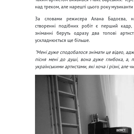
над треком, але нарешті цього року музиканти з
За словами режисера Алана Бадоєва, н
створенні подібних робіт є перший кадр,
зніманні беруть одразу два топові артист
ускладнюється ще більше.
"Мені дуже сподобалося знімати це відео, адж
пісня мені до душі, вона дуже глибока, а, 
українськими артистами, які хоча і різні, але ч