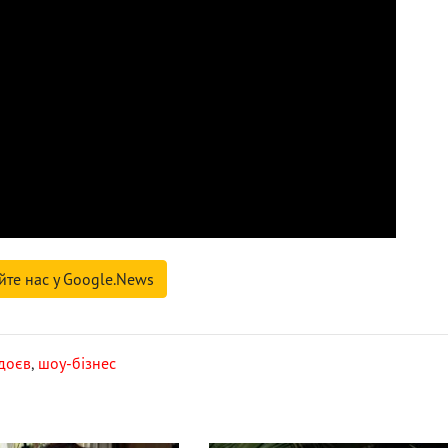
йте нас у Google.News
доєв
,
шоу-бізнес