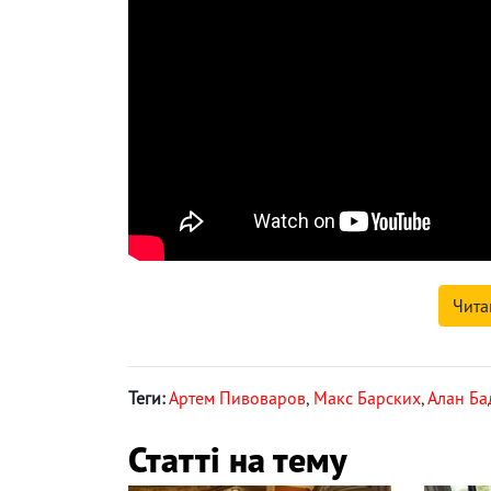
Чита
Теги:
Артем Пивоваров
,
Макс Барских
,
Алан Ба
Статті на тему