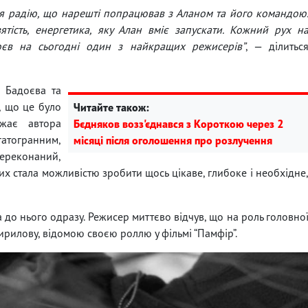
 я радію, що нарешті попрацював з Аланом та його командою
зятість, енергетика, яку Алан вміє запускати. Кожний рух н
оєв на сьогодні один з найкращих режисерів”
, — ділитьс
 Бадоєва та
, що це було
Читайте також:
жає автора
Бєдняков возз'єднався з Короткою через 2
агатогранним,
місяці після оголошення про розлучення
переконаний,
х стала можливістю зробити щось цікаве, глибоке і необхідне
а до нього одразу. Режисер миттєво відчув, що на роль головно
ирилову, відомою своєю роллю у фільмі “Памфір”.