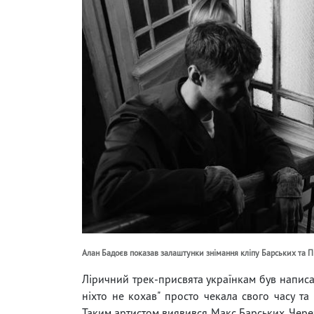
Алан Бадоєв показав залаштунки знімання кліпу Барських та 
Ліричний трек-присвята українкам був написан
ніхто не кохав" просто чекала свого часу та
Таким артистом виявився Макс Барських. Через