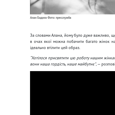
Алан Бадоєв Фото: пресслужба
За словами Алана, йому було дуже важливо, щоб
в очах якої можна побачити багато жінок н
ідеально втілити цей образ.
“Хотілося присвятити цю роботу нашим жінкам
вони наша гордість, наше майбутнє”
, — розпов