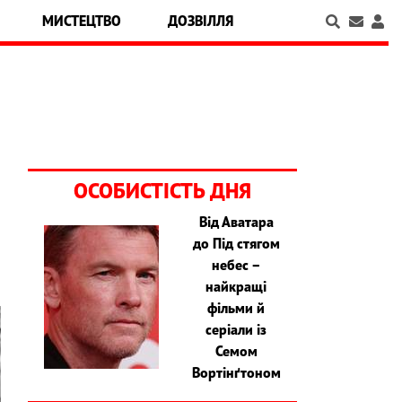
МИСТЕЦТВО
ДОЗВІЛЛЯ
ОСОБИСТІСТЬ ДНЯ
Від Аватара
до Під стягом
небес –
найкращі
фільми й
серіали із
Семом
Вортінґтоном